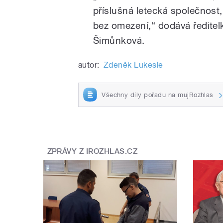
příslušná letecká společnost,
bez omezení,“ dodává ředitel
Šimůnková.
autor:
Zdeněk Lukesle
Všechny díly pořadu na mujRozhlas
ZPRÁVY Z IROZHLAS.CZ