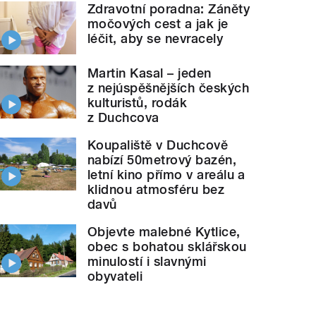
Zdravotní poradna: Záněty
močových cest a jak je
léčit, aby se nevracely
Martin Kasal – jeden
z nejúspěšnějších českých
kulturistů, rodák
z Duchcova
Koupaliště v Duchcově
nabízí 50metrový bazén,
letní kino přímo v areálu a
klidnou atmosféru bez
davů
Objevte malebné Kytlice,
obec s bohatou sklářskou
minulostí i slavnými
obyvateli