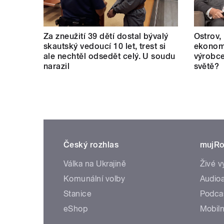
Za zneužití 39 dětí dostal bývalý
Ostrov,
skautský vedoucí 10 let, trest si
ekonomi
ale nechtěl odsedět celý. U soudu
výrobce
narazil
světě?
Český rozhlas
mujRo
Válka na Ukrajině
Živé v
Komunální volby
Audioa
Stanice
Podca
eShop
Mobiln