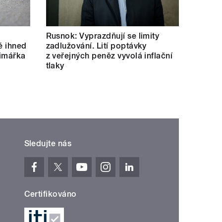
Rusnok: Vyprazdňují se limity
né ihned
zadlužování. Lití poptávky
rimářka
z veřejných peněz vyvolá inflační
tlaky
Sledujte nás
Certifikováno