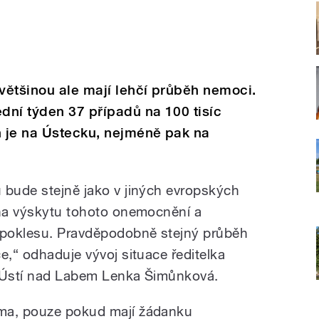
 většinou ale mají lehčí průběh nemoci.
ední týden 37 případů na 100 tisíc
 je na Ústecku, nejméně pak na
 bude stejně jako v jiných evropských
lna výskytu tohoto onemocnění a
 poklesu. Pravděpodobně stejný průběh
e,“ odhaduje vývoj situace ředitelka
v Ústí nad Labem Lenka Šimůnková.
ma, pouze pokud mají žádanku