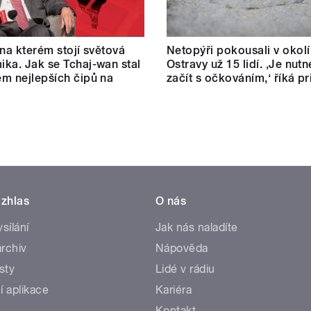
 na kterém stojí světová
Netopýři pokousali v okolí
ka. Jak se Tchaj-wan stal
Ostravy už 15 lidí. ‚Je nut
m nejlepších čipů na
začít s očkováním,‘ říká p
zhlas
O nás
ysílání
Jak nás naladíte
rchiv
Nápověda
sty
Lidé v rádiu
í aplikace
Kariéra
Kontakt