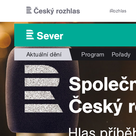
Přejít k hlavnímu obsahu
iRozhlas
Aktuální dění
Program
Pořady