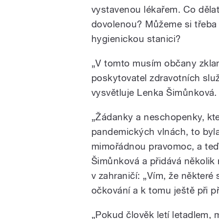
vystavenou lékařem. Co dělat
dovolenou? Můžeme si třeba 
hygienickou stanici?
„V tomto musím občany zklam
poskytovatel zdravotních slu
vysvětluje Lenka Šimůnková.
„Žádanky a neschopenky, kter
pandemických vlnách, to byla
mimořádnou pravomoc, a teď
Šimůnková a přidává několik
v zahraničí: „Vím, že některé 
očkování a k tomu ještě při p
„Pokud člověk letí letadlem, 