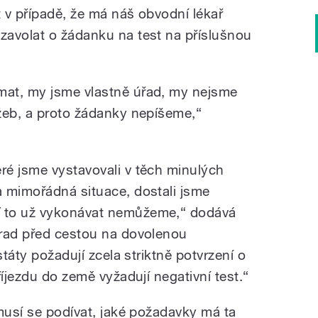
 v případě, že má náš obvodní lékař
zavolat o žádanku na test na příslušnou
at, my jsme vlastně úřad, my nejsme
žeb, a proto žádanky nepíšeme,“
é jsme vystavovali v těch minulých
 mimořádná situace, dostali jsme
 to už vykonávat nemůžeme,“ dodává
 rad před cestou na dovolenou
státy požadují zcela striktně potvrzení o
říjezdu do země vyžadují negativní test.“
musí se podívat, jaké požadavky má ta