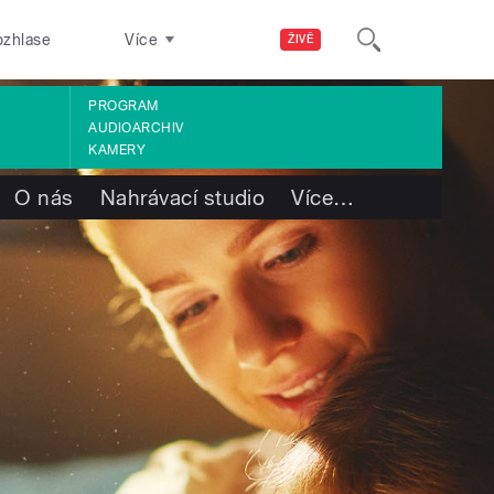
ozhlase
Více
ŽIVĚ
PROGRAM
AUDIOARCHIV
KAMERY
O nás
Nahrávací studio
Více
…