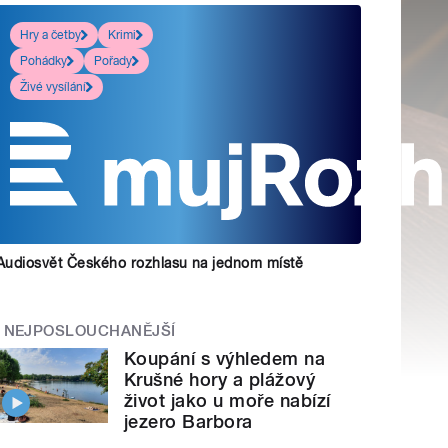
Hry a četby
Krimi
Pohádky
Pořady
Živé vysílání
Audiosvět Českého rozhlasu na jednom místě
NEJPOSLOUCHANĚJŠÍ
Koupání s výhledem na
Krušné hory a plážový
život jako u moře nabízí
jezero Barbora