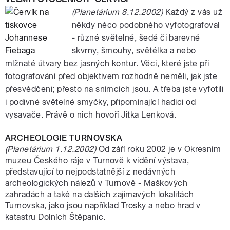
(Planetárium 8.12.2002)
Každý z vás už
někdy něco podobného vyfotografoval
- různé světelné, šedé či barevné
skvrny, šmouhy, světélka a nebo
mlžnaté útvary bez jasných kontur. Věci, které jste při
fotografování před objektivem rozhodně neměli, jak jste
přesvědčeni; přesto na snímcích jsou. A třeba jste vyfotili
i podivné světelné smyčky, připomínající hadici od
vysavače. Právě o nich hovoří Jitka Lenková.
ARCHEOLOGIE TURNOVSKA
(Planetárium 1.12.2002)
Od září roku 2002 je v Okresním
muzeu Českého ráje v Turnově k vidění výstava,
představující to nejpodstatnější z nedávných
archeologických nálezů v Turnově - Maškových
zahradách a také na dalších zajímavých lokalitách
Turnovska, jako jsou například Trosky a nebo hrad v
katastru Dolních Štěpanic.