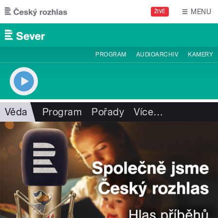
Přejít k hlavnímu obsahu
MENU
ŽIVĚ
PROGRAM
AUDIOARCHIV
KAMERY
Věda
Program
Pořady
Více
…