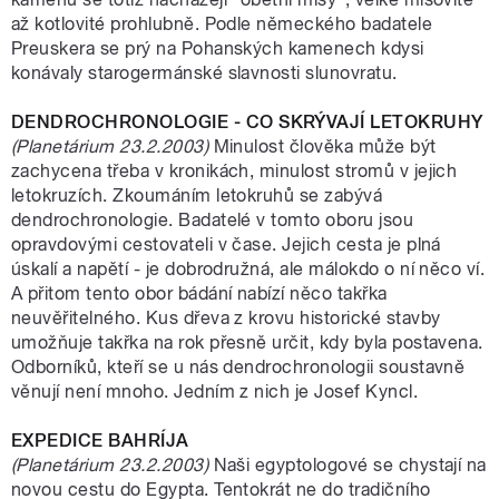
až kotlovité prohlubně. Podle německého badatele
Preuskera se prý na Pohanských kamenech kdysi
konávaly starogermánské slavnosti slunovratu.
DENDROCHRONOLOGIE - CO SKRÝVAJÍ LETOKRUHY
(Planetárium 23.2.2003)
Minulost člověka může být
zachycena třeba v kronikách, minulost stromů v jejich
letokruzích. Zkoumáním letokruhů se zabývá
dendrochronologie. Badatelé v tomto oboru jsou
opravdovými cestovateli v čase. Jejich cesta je plná
úskalí a napětí - je dobrodružná, ale málokdo o ní něco ví.
A přitom tento obor bádání nabízí něco takřka
neuvěřitelného. Kus dřeva z krovu historické stavby
umožňuje takřka na rok přesně určit, kdy byla postavena.
Odborníků, kteří se u nás dendrochronologii soustavně
věnují není mnoho. Jedním z nich je Josef Kyncl.
EXPEDICE BAHRÍJA
(Planetárium 23.2.2003)
Naši egyptologové se chystají na
novou cestu do Egypta. Tentokrát ne do tradičního