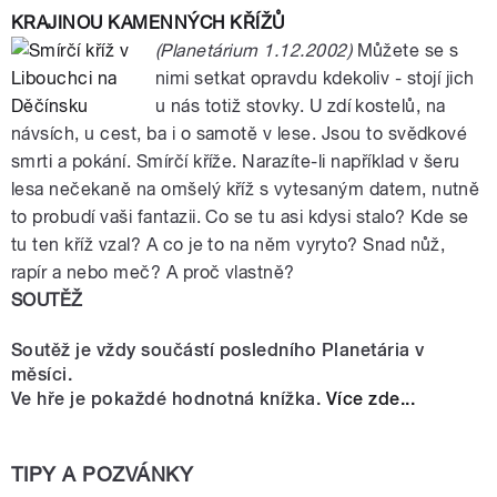
KRAJINOU KAMENNÝCH KŘÍŽŮ
(Planetárium 1.12.2002)
Můžete se s
nimi setkat opravdu kdekoliv - stojí jich
u nás totiž stovky. U zdí kostelů, na
návsích, u cest, ba i o samotě v lese. Jsou to svědkové
smrti a pokání. Smírčí kříže. Narazíte-li například v šeru
lesa nečekaně na omšelý kříž s vytesaným datem, nutně
to probudí vaši fantazii. Co se tu asi kdysi stalo? Kde se
tu ten kříž vzal? A co je to na něm vyryto? Snad nůž,
rapír a nebo meč? A proč vlastně?
SOUTĚŽ
Soutěž je vždy součástí posledního Planetária v
měsíci.
Ve hře je pokaždé hodnotná knížka.
Více zde...
TIPY A POZVÁNKY