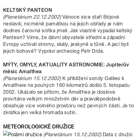
KELTSKÝ PANTEON
(Planetárium 22.12.2002)
Vánoce sice staří Bójové
neslavili, nicméně památkou na jejich obřady je nám
dodnes čarovná snítka jmelí. Jak vlastně vypadal keltský
Panteon? Víme, že dávní obyvatelé střední a západní
Evropy uctívali stromy, skály, jeskyně a tůně. A jací byli
jejich bohové? Vypráví archeolog Petr Drda.
MÝTY, OMYLY, AKTUALITY ASTRONOMIE: Jupiterův
měsíc Amalthea
(Planetárium 15.12.2002)
K přiblížení sondy Galileo k
Amaltheie na pouhých 160 kilometrů došlo 5. listopadu
2002. Ukázalo se přitom, že Amalthea je doslova
provrtána velkým množstvím děr a pravděpodobně
obsahuje více volného prostoru než pevných částí. Je to
zkrátka jen velká hromada sutin.
METEOROLOGICKÉ DRUŽICE
(Planetárium 15.12.2002)
Data z družic