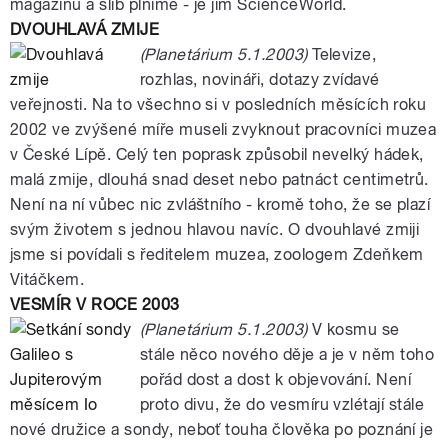
magazínu a slib plníme - je jím ScienceWorld.
DVOUHLAVÁ ZMIJE
(Planetárium 5.1.2003)
Televize,
rozhlas, novináři, dotazy zvídavé
veřejnosti. Na to všechno si v posledních měsících roku
2002 ve zvýšené míře museli zvyknout pracovníci muzea
v České Lípě. Celý ten poprask způsobil nevelký hádek,
malá zmije, dlouhá snad deset nebo patnáct centimetrů.
Není na ní vůbec nic zvláštního - kromě toho, že se plazí
svým životem s jednou hlavou navíc. O dvouhlavé zmiji
jsme si povídali s ředitelem muzea, zoologem Zdeňkem
Vitáčkem.
VESMÍR V ROCE 2003
(Planetárium 5.1.2003)
V kosmu se
stále něco nového děje a je v něm toho
pořád dost a dost k objevování. Není
proto divu, že do vesmíru vzlétají stále
nové družice a sondy, neboť touha člověka po poznání je