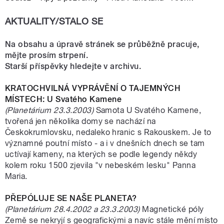
AKTUALITY/STALO SE
Na obsahu a úpravě stránek se průběžně pracuje,
mějte prosím strpení.
Starší příspěvky hledejte v archivu.
KRATOCHVILNÁ VYPRÁVĚNÍ O TAJEMNÝCH
MÍSTECH: U Svatého Kamene
(Planetárium 23.3.2003)
Samota U Svatého Kamene,
tvořená jen několika domy se nachází na
Českokrumlovsku, nedaleko hranic s Rakouskem. Je to
významné poutní místo - a i v dnešních dnech se tam
uctívají kameny, na kterých se podle legendy někdy
kolem roku 1500 zjevila "v nebeském lesku" Panna
Maria.
PŘEPÓLUJE SE NAŠE PLANETA?
(Planetárium 28.4.2002 a 23.3.2003)
Magnetické póly
Země se nekryjí s geografickými a navíc stále mění místo