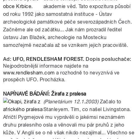
akademie věd. Tato expozitura působí
od roku 1992 jako samostatná instituce - Ústav
archeologické památkové péče severozápadních Čech.
Začněme ale od začátku... Jak nám prozradil ředitel
ústavu Jan Blažek, archeologie na Mostecku
samozřejmě nezačala až se vznikem jejich pracoviště.
Ad:
UFO, RENDLESHAM FOREST.
Dopis posluchače:
Nejpodrobnější informace najdete na
www.rendlesham.com
a rozhodně to nevyznívá ve
prospěch UFO. Procházka.
NAPÍNAVÉ BÁDÁNÍ: Žirafa z pralesa
(Planetárium 12.1.2003)
Začalo to
Stanleyem. Tím, co našel Livingstona.
Afričtí Pygmejové mu vyprávěli o jakémsi neznámém
druhu pralesního osla a věnovali mu pár pruhů z jeho
kůže. V Anglii se o ně však nikdo nezajímal... Všechno se