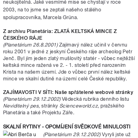
neukojitelná. Jaké vesmírné mise se chystají v roce
2003, na to jsme se zeptali našeho stálého
spolupracovníka, Marcela Grüna.
Z archivu Planetária: ZLATÁ KELTSKÁ MINCE Z
ČESKÉHO RÁJE
(Planetárium 26.8.2001)
Zajímavý nález učinil v červnu
roku 2001 v jedné z jeskyní Českého ráje archeolog Petr
Jenč. Byl jím jeden zlatý mušlovitý statér - vůbec nejtěžší
keltská mince ražená ve 2. - 1. století před narozením
Krista na našem území. Jde o vůbec první nález keltské
mince ve skalní dutině na území celé České republiky.
ZAJÍMAVOSTI V SÍTI: Naše spřátelené webové stránky
(Planetárium 29.12.2002)
Vědecká rubrika denního listu
Neviditelný pes
, stránky
Scienceworld.cz
, pražského
Planetária a také Projektu Záře.
SKALNÍ RYTINY - OPOMÍJENÍ SVĚDKOVÉ MINULOSTI
(Planetárium 29.12.2002)
Vyryli jste už