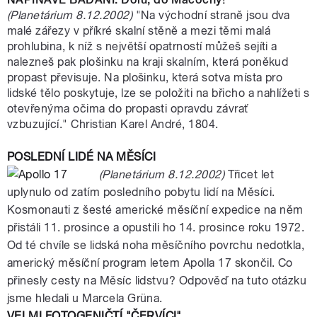
(Planetárium 8.12.2002)
"Na východní straně jsou dva
malé zářezy v příkré skalní stěně a mezi těmi malá
prohlubina, k níž s největší opatrností můžeš sejíti a
nalezneš pak plošinku na kraji skalním, která poněkud
propast převisuje. Na plošinku, která sotva místa pro
lidské tělo poskytuje, lze se položiti na břicho a nahlížeti s
otevřenýma očima do propasti opravdu závrať
vzbuzující." Christian Karel André, 1804.
POSLEDNÍ LIDÉ NA MĚSÍCI
(Planetárium 8.12.2002)
Třicet let
uplynulo od zatím posledního pobytu lidí na Měsíci.
Kosmonauti z šesté americké měsíční expedice na něm
přistáli 11. prosince a opustili ho 14. prosince roku 1972.
Od té chvíle se lidská noha měsíčního povrchu nedotkla,
americký měsíční program letem Apolla 17 skončil. Co
přinesly cesty na Měsíc lidstvu? Odpověď na tuto otázku
jsme hledali u Marcela Grüna.
VELMI FOTOGENIČTÍ "ČERVÍCI"