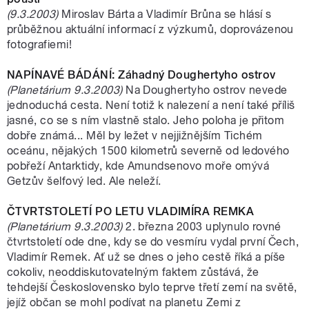
(9.3.2003)
Miroslav Bárta a Vladimír Brůna se hlásí s
průběžnou aktuální informací z výzkumů, doprovázenou
fotografiemi!
NAPÍNAVÉ BÁDÁNÍ: Záhadný Doughertyho ostrov
(Planetárium 9.3.2003)
Na Doughertyho ostrov nevede
jednoduchá cesta. Není totiž k nalezení a není také příliš
jasné, co se s ním vlastně stalo. Jeho poloha je přitom
dobře známá... Měl by ležet v nejjižnějším Tichém
oceánu, nějakých 1500 kilometrů severně od ledového
pobřeží Antarktidy, kde Amundsenovo moře omývá
Getzův šelfový led. Ale neleží.
ČTVRTSTOLETÍ PO LETU VLADIMÍRA REMKA
(Planetárium 9.3.2003)
2. března 2003 uplynulo rovné
čtvrtstoletí ode dne, kdy se do vesmíru vydal první Čech,
Vladimír Remek. Ať už se dnes o jeho cestě říká a píše
cokoliv, neoddiskutovatelným faktem zůstává, že
tehdejší Československo bylo teprve třetí zemí na světě,
jejíž občan se mohl podívat na planetu Zemi z