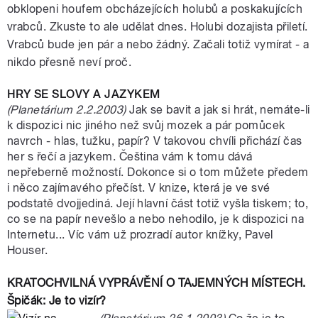
obklopeni houfem obcházejících holubů a poskakujících
vrabců. Zkuste to ale udělat dnes. Holubi dozajista přiletí.
Vrabců bude jen pár a nebo žádný. Začali totiž vymírat - a
nikdo přesně neví proč.
HRY SE SLOVY A JAZYKEM
(Planetárium 2.2.2003)
Jak se bavit a jak si hrát, nemáte-li
k dispozici nic jiného než svůj mozek a pár pomůcek
navrch - hlas, tužku, papír? V takovou chvíli přichází čas
her s řečí a jazykem. Čeština vám k tomu dává
nepřeberně možností. Dokonce si o tom můžete předem
i něco zajímavého přečíst. V knize, která je ve své
podstatě dvojjediná. Její hlavní část totiž vyšla tiskem; to,
co se na papír nevešlo a nebo nehodilo, je k dispozici na
Internetu... Víc vám už prozradí autor knížky, Pavel
Houser.
KRATOCHVILNÁ VYPRÁVĚNÍ O TAJEMNÝCH MÍSTECH.
Špičák: Je to vizír?