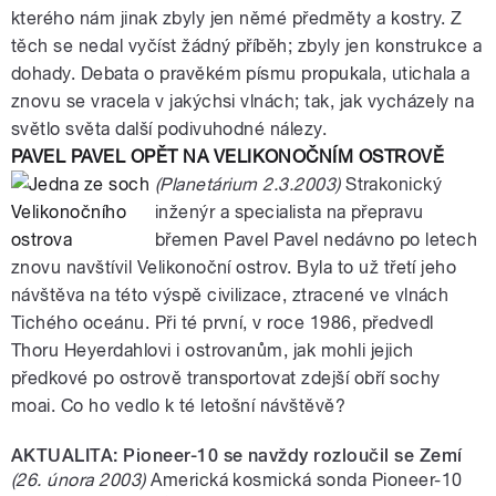
kterého nám jinak zbyly jen němé předměty a kostry. Z
těch se nedal vyčíst žádný příběh; zbyly jen konstrukce a
dohady. Debata o pravěkém písmu propukala, utichala a
znovu se vracela v jakýchsi vlnách; tak, jak vycházely na
světlo světa další podivuhodné nálezy.
PAVEL PAVEL OPĚT NA VELIKONOČNÍM OSTROVĚ
(Planetárium 2.3.2003)
Strakonický
inženýr a specialista na přepravu
břemen Pavel Pavel nedávno po letech
znovu navštívil Velikonoční ostrov. Byla to už třetí jeho
návštěva na této výspě civilizace, ztracené ve vlnách
Tichého oceánu. Při té první, v roce 1986, předvedl
Thoru Heyerdahlovi i ostrovanům, jak mohli jejich
předkové po ostrově transportovat zdejší obří sochy
moai. Co ho vedlo k té letošní návštěvě?
AKTUALITA: Pioneer-10 se navždy rozloučil se Zemí
(26. února 2003)
Americká kosmická sonda Pioneer-10