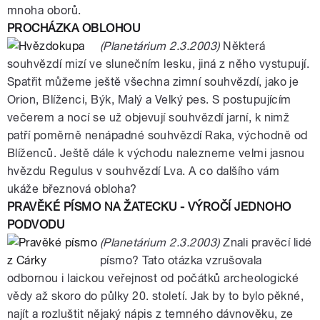
mnoha oborů.
PROCHÁZKA OBLOHOU
(Planetárium 2.3.2003)
Některá
souhvězdí mizí ve slunečním lesku, jiná z něho vystupují.
Spatřit můžeme ještě všechna zimní souhvězdí, jako je
Orion, Blíženci, Býk, Malý a Velký pes. S postupujícím
večerem a nocí se už objevují souhvězdí jarní, k nimž
patří poměrně nenápadné souhvězdí Raka, východně od
Blíženců. Ještě dále k východu nalezneme velmi jasnou
hvězdu Regulus v souhvězdí Lva. A co dalšího vám
ukáže březnová obloha?
PRAVĚKÉ PÍSMO NA ŽATECKU - VÝROČÍ JEDNOHO
PODVODU
(Planetárium 2.3.2003)
Znali pravěcí lidé
písmo? Tato otázka vzrušovala
odbornou i laickou veřejnost od počátků archeologické
vědy až skoro do půlky 20. století. Jak by to bylo pěkné,
najít a rozluštit nějaký nápis z temného dávnověku, ze