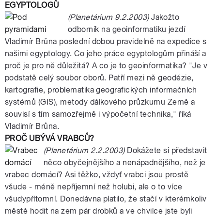
EGYPTOLOGŮ
(Planetárium 9.2.2003)
Jakožto
odborník na geoinformatiku jezdí
Vladimír Brůna poslední dobou pravidelně na expedice s
našimi egyptology. Co jeho práce egyptologům přináší a
proč je pro ně důležitá? A co je to geoinformatika? "Je v
podstatě celý soubor oborů. Patří mezi ně geodézie,
kartografie, problematika geografických informačních
systémů (GIS), metody dálkového průzkumu Země a
souvisí s tím samozřejmě i výpočetní technika," říká
Vladimír Brůna.
PROČ UBÝVÁ VRABCŮ?
(Planetárium 2.2.2003)
Dokážete si představit
něco obyčejnějšího a nenápadnějšího, než je
vrabec domácí? Asi těžko, vždyť vrabci jsou prostě
všude - méně nepříjemní než holubi, ale o to více
všudypřítomní. Donedávna platilo, že stačí v kterémkoliv
městě hodit na zem pár drobků a ve chvilce jste byli