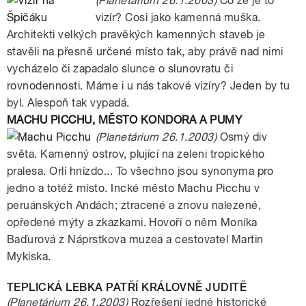
(Planetárium 26.1.2003)
Co že je to
vizír? Cosi jako kamenná muška.
Architekti velkých pravěkých kamenných staveb je
stavěli na přesně určené místo tak, aby právě nad nimi
vycházelo či zapadalo slunce o slunovratu či
rovnodennosti. Máme i u nás takové vizíry? Jeden by tu
byl. Alespoň tak vypadá.
MACHU PICCHU, MĚSTO KONDORA A PUMY
(Planetárium 26.1.2003)
Osmý div
světa. Kamenný ostrov, plující na zeleni tropického
pralesa. Orlí hnízdo... To všechno jsou synonyma pro
jedno a totéž místo. Incké město Machu Picchu v
peruánských Andách; ztracené a znovu nalezené,
opředené mýty a zkazkami. Hovoří o něm Monika
Baďurová z Náprstkova muzea a cestovatel Martin
Mykiska.
TEPLICKÁ LEBKA PATŘÍ KRÁLOVNĚ JUDITĚ
(Planetárium 26.1.2003)
Rozřešení jedné historické