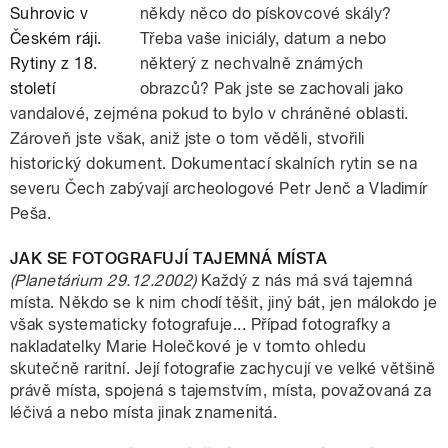
někdy něco do pískovcové skály?
Třeba vaše iniciály, datum a nebo
některý z nechvalně známých
obrazců? Pak jste se zachovali jako
vandalové, zejména pokud to bylo v chráněné oblasti.
Zároveň jste však, aniž jste o tom věděli, stvořili
historický dokument. Dokumentací skalních rytin se na
severu Čech zabývají archeologové Petr Jenč a Vladimír
Peša.
JAK SE FOTOGRAFUJÍ TAJEMNÁ MÍSTA
(Planetárium 29.12.2002)
Každý z nás má svá tajemná
místa. Někdo se k nim chodí těšit, jiný bát, jen málokdo je
však systematicky fotografuje... Případ fotografky a
nakladatelky Marie Holečkové je v tomto ohledu
skutečně raritní. Její fotografie zachycují ve velké většině
právě místa, spojená s tajemstvím, místa, považovaná za
léčivá a nebo místa jinak znamenitá.