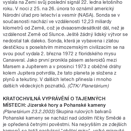
vyslala na Zemi svůj poslední signál 22. ledna letošního
roku. V noci z 25. na 26. února to oznámil americký
Národní úřad pro letectví a vesmír (NASA). Sonda se v
současnosti nachází ve vzdálenosti 12,23 miliardy
kilometrů od Země, což je dvaaosmdesátkrát dál, než je
vzdálenost Země od Slunce. Ještě žádný lidský výtvor se
nedostal tak daleko. Sonda, která je vybavena i zlatou
destičkou s poselstvím mimozemským civilizacím se na
svou pouť vydala 2. března 1972 z floridského mysu
Canaveral. Jako první pronikla pásem asteroidů mezi
Marsem a Jupiterem a v prosinci 1973 z oběžné dráhy
kolem Jupitera potvrdila, že tato planeta je složena z
plynů a tekutiny. V dalších letech přinesla i mnoho
dalších vědeckých poznatků.
(ČTK/ Planetárium)
KRATOCHVILNÁ VYPRÁVĚNÍ O TAJEMNÝCH
MÍSTECH: Jizerské hory a Pohanské kameny
(Planetárium 23.2.2003)
Skupina rulových balvanů
Pohanské kameny se nachází nad údolím říčky Smědé a
je opředená četnými pověstmi. Na nejvyšším ze zdejších
kamenů se totiž nacházejí "obětní mísy", velké mísovité