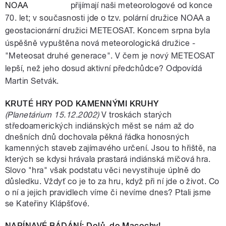
přijímají naši meteorologové od konce
70. let; v současnosti jde o tzv. polární družice NOAA a
geostacionární družici METEOSAT. Koncem srpna byla
úspěšně vypuštěna nová meteorologická družice -
"Meteosat druhé generace". V čem je nový METEOSAT
lepší, než jeho dosud aktivní předchůdce? Odpovídá
Martin Setvák.
KRUTÉ HRY POD KAMENNÝMI KRUHY
(Planetárium 15.12.2002)
V troskách starých
středoamerických indiánských měst se nám až do
dnešních dnů dochovala pěkná řádka honosných
kamenných staveb zajímavého určení. Jsou to hřiště, na
kterých se kdysi hrávala prastará indiánská míčová hra.
Slovo "hra" však podstatu věci nevystihuje úplně do
důsledku. Vždyť co je to za hru, když při ní jde o život. Co
o ní a jejich pravidlech víme či nevíme dnes? Ptali jsme
se Kateřiny Klápšťové.
NAPÍNAVÉ BÁDÁNÍ: Dolů, do Macochy!