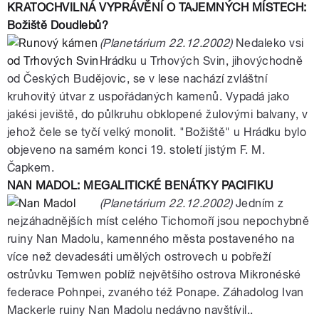
KRATOCHVILNÁ VYPRÁVĚNÍ O TAJEMNÝCH MÍSTECH:
Božiště Doudlebů?
(Planetárium 22.12.2002)
Nedaleko vsi
Hrádku u Trhových Svin, jihovýchodně
od Českých Budějovic, se v lese nachází zvláštní
kruhovitý útvar z uspořádaných kamenů. Vypadá jako
jakési jeviště, do půlkruhu obklopené žulovými balvany, v
jehož čele se tyčí velký monolit. "Božiště" u Hrádku bylo
objeveno na samém konci 19. století jistým F. M.
Čapkem.
NAN MADOL: MEGALITICKÉ BENÁTKY PACIFIKU
(Planetárium 22.12.2002)
Jedním z
nejzáhadnějších míst celého Tichomoří jsou nepochybně
ruiny Nan Madolu, kamenného města postaveného na
více než devadesáti umělých ostrovech u pobřeží
ostrůvku Temwen poblíž největšího ostrova Mikronéské
federace Pohnpei, zvaného též Ponape. Záhadolog Ivan
Mackerle ruiny Nan Madolu nedávno navštívil..