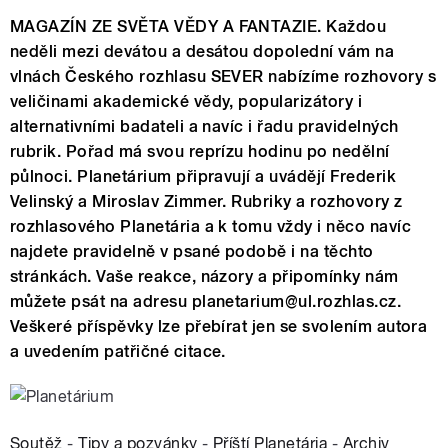
MAGAZÍN ZE SVĚTA VĚDY A FANTAZIE. Každou
neděli mezi devátou a desátou dopolední vám na
vlnách Českého rozhlasu SEVER nabízíme rozhovory s
veličinami akademické vědy, popularizátory i
alternativními badateli a navíc i řadu pravidelných
rubrik. Pořad má svou reprízu hodinu po nedělní
půlnoci. Planetárium připravují a uvádějí Frederik
Velinský a Miroslav Zimmer. Rubriky a rozhovory z
rozhlasového Planetária a k tomu vždy i něco navíc
najdete pravidelně v psané podobě i na těchto
stránkách. Vaše reakce, názory a připomínky nám
můžete psát na adresu planetarium@ul.rozhlas.cz.
Veškeré příspěvky lze přebírat jen se svolením autora
a uvedením patřičné citace.
Soutěž
-
Tipy a pozvánky
-
Příští Planetária
-
Archiv