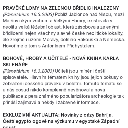
PRAVĚKÉ LOMY NA ZELENOU BŘIDLICI NALEZENY
(Planetárium 16.3.2003)
Poblíž Jablonce nad Nisou, mezi
Maršovickým vrchem a Velkými Hamry, existovala v
neolitu velká těžební oblast, která zásobovala zelenými
břidlicemi nejen všechny slavné české neolitické lokality,
ale zřejmě i území Moravy, dolního Rakouska a Německa.
Hovoříme o tom s Antonínem Přichystalem.
BOHOVÉ, HROBY A UČITELÉ - NOVÁ KNIHA KARLA
SKLENÁŘE
(Planetárium 16.3.2003)
Učiteli jsou míněni čeští
spisovatelé. Hlavním tématem knihy jsou jejich pokusy o
zobrazení českého pravěku v beletrii. Tomuto tématu se
u nás dosud nikdo komplexně nevěnoval a nová
publikace z pera známého popularizátora archeologie tak
přináší zajímavé a někdy i zábavné informace.
EXKLUZIVNÍ AKTUALITA: Novinky z oázy Bahríja.
Čeští egyptologové na výzkumu v egyptské Západní
poušti