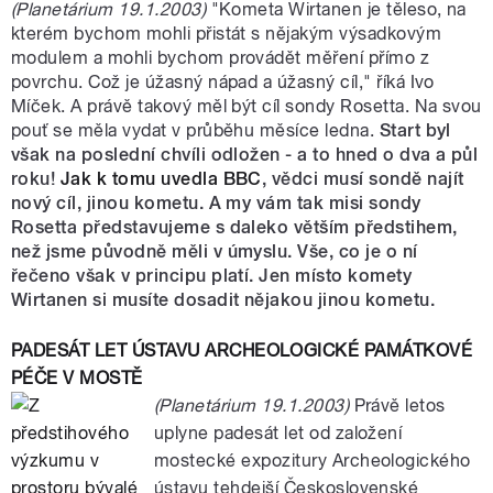
(Planetárium 19.1.2003)
"Kometa Wirtanen je těleso, na
kterém bychom mohli přistát s nějakým výsadkovým
modulem a mohli bychom provádět měření přímo z
povrchu. Což je úžasný nápad a úžasný cíl," říká Ivo
Míček. A právě takový měl být cíl sondy Rosetta. Na svou
pouť se měla vydat v průběhu měsíce ledna.
Start byl
však na poslední chvíli odložen - a to hned o dva a půl
roku!
Jak k tomu uvedla BBC
, vědci musí sondě najít
nový cíl, jinou kometu. A my vám tak misi sondy
Rosetta představujeme s daleko větším předstihem,
než jsme původně měli v úmyslu. Vše, co je o ní
řečeno však v principu platí. Jen místo komety
Wirtanen si musíte dosadit nějakou jinou kometu.
PADESÁT LET ÚSTAVU ARCHEOLOGICKÉ PAMÁTKOVÉ
PÉČE V MOSTĚ
(Planetárium 19.1.2003)
Právě letos
uplyne padesát let od založení
mostecké expozitury Archeologického
ústavu tehdejší Československé