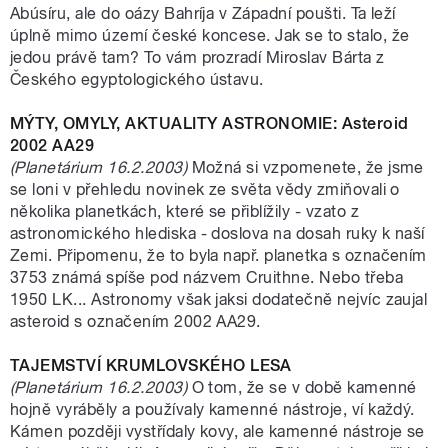
Abúsíru, ale do oázy Bahríja v Západní poušti. Ta leží
úplně mimo území české koncese. Jak se to stalo, že
jedou právě tam? To vám prozradí Miroslav Bárta z
Českého egyptologického ústavu.
MÝTY, OMYLY, AKTUALITY ASTRONOMIE: Asteroid
2002 AA29
(Planetárium 16.2.2003)
Možná si vzpomenete, že jsme
se loni v přehledu novinek ze světa vědy zmiňovali o
několika planetkách, které se přiblížily - vzato z
astronomického hlediska - doslova na dosah ruky k naší
Zemi. Připomenu, že to byla např. planetka s označením
3753 známá spíše pod názvem Cruithne. Nebo třeba
1950 LK... Astronomy však jaksi dodatečně nejvíc zaujal
asteroid s označením 2002 AA29.
TAJEMSTVÍ KRUMLOVSKÉHO LESA
(Planetárium 16.2.2003)
O tom, že se v době kamenné
hojně vyráběly a používaly kamenné nástroje, ví každý.
Kámen později vystřídaly kovy, ale kamenné nástroje se