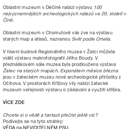
Oblastní muzeum v Děčíně nabízí výstavu
100
nejvýznamnějších archeologických nálezů ve 20. století v
Číně
.
Oblastní muzeum v Chomutově vás zve na výstavu
starých map a atlasů, nazvanou
Svět podle Ortelia
.
V hlavní budově Regionálního muzea v Žatci můžete
vidět výstavu makrofotografií Jiřího Boudy. V
přednáškovém sále muzea byla prodloužena výstava
Žatec na starých mapách
.
Exponátem měsíce března
jsou v žateckém muzeu nové archeologické přírůstky z
Očihova. V prostorách Křížovy vily nabízí žatecké
muzeum veřejnosti výstavu o získávání a využití stříbra.
VÍCE ZDE
Chcete si o vědě a fantazii přečíst ještě víc?
Podívejte se na tyto stránky:
VĚDA na NEVIDITELNÉM PSU