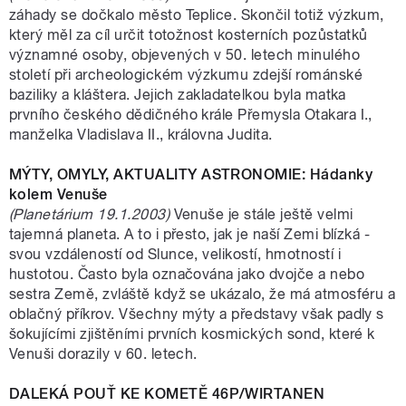
záhady se dočkalo město Teplice. Skončil totiž výzkum,
který měl za cíl určit totožnost kosterních pozůstatků
významné osoby, objevených v 50. letech minulého
století při archeologickém výzkumu zdejší románské
baziliky a kláštera. Jejich zakladatelkou byla matka
prvního českého dědičného krále Přemysla Otakara I.,
manželka Vladislava II., královna Judita.
MÝTY, OMYLY, AKTUALITY ASTRONOMIE: Hádanky
kolem Venuše
(Planetárium 19.1.2003)
Venuše je stále ještě velmi
tajemná planeta. A to i přesto, jak je naší Zemi blízká -
svou vzdáleností od Slunce, velikostí, hmotností i
hustotou. Často byla označována jako dvojče a nebo
sestra Země, zvláště když se ukázalo, že má atmosféru a
oblačný příkrov. Všechny mýty a představy však padly s
šokujícími zjištěními prvních kosmických sond, které k
Venuši dorazily v 60. letech.
DALEKÁ POUŤ KE KOMETĚ 46P/WIRTANEN