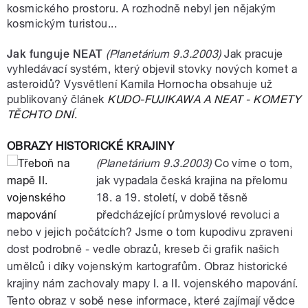
kosmického prostoru. A rozhodně nebyl jen nějakým
kosmickým turistou...
Jak funguje NEAT
(Planetárium 9.3.2003)
Jak pracuje
vyhledávací systém, který objevil stovky nových komet a
asteroidů? Vysvětlení Kamila Hornocha obsahuje už
publikovaný článek
KUDO-FUJIKAWA A NEAT - KOMETY
TĚCHTO DNÍ
.
OBRAZY HISTORICKÉ KRAJINY
(Planetárium 9.3.2003)
Co víme o tom,
jak vypadala česká krajina na přelomu
18. a 19. století, v době těsně
předcházející průmyslové revoluci a
nebo v jejich počátcích? Jsme o tom kupodivu zpraveni
dost podrobně - vedle obrazů, kreseb či grafik našich
umělců i díky vojenským kartografům. Obraz historické
krajiny nám zachovaly mapy I. a II. vojenského mapování.
Tento obraz v sobě nese informace, které zajímají vědce