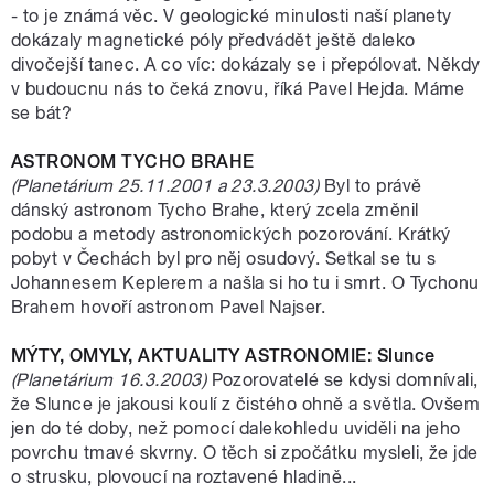
- to je známá věc. V geologické minulosti naší planety
dokázaly magnetické póly předvádět ještě daleko
divočejší tanec. A co víc: dokázaly se i přepólovat. Někdy
v budoucnu nás to čeká znovu, říká Pavel Hejda. Máme
se bát?
ASTRONOM TYCHO BRAHE
(Planetárium 25.11.2001 a 23.3.2003)
Byl to právě
dánský astronom Tycho Brahe, který zcela změnil
podobu a metody astronomických pozorování. Krátký
pobyt v Čechách byl pro něj osudový. Setkal se tu s
Johannesem Keplerem a našla si ho tu i smrt. O Tychonu
Brahem hovoří astronom Pavel Najser.
MÝTY, OMYLY, AKTUALITY ASTRONOMIE: Slunce
(Planetárium 16.3.2003)
Pozorovatelé se kdysi domnívali,
že Slunce je jakousi koulí z čistého ohně a světla. Ovšem
jen do té doby, než pomocí dalekohledu uviděli na jeho
povrchu tmavé skvrny. O těch si zpočátku mysleli, že jde
o strusku, plovoucí na roztavené hladině...