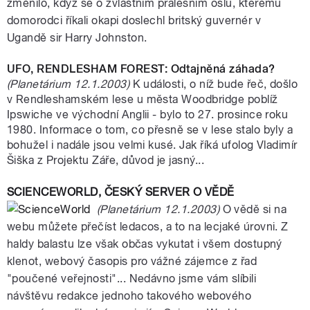
změnilo, když se o zvláštním pralesním oslu, kterému
domorodci říkali okapi doslechl britský guvernér v
Ugandě sir Harry Johnston.
UFO, RENDLESHAM FOREST: Odtajněná záhada?
(Planetárium 12.1.2003)
K události, o níž bude řeč, došlo
v Rendleshamském lese u města Woodbridge poblíž
Ipswiche ve východní Anglii - bylo to 27. prosince roku
1980. Informace o tom, co přesně se v lese stalo byly a
bohužel i nadále jsou velmi kusé. Jak říká ufolog Vladimír
Šiška z Projektu Záře, důvod je jasný...
SCIENCEWORLD, ČESKÝ SERVER O VĚDĚ
(Planetárium 12.1.2003)
O vědě si na
webu můžete přečíst ledacos, a to na lecjaké úrovni. Z
haldy balastu lze však občas vykutat i všem dostupný
klenot, webový časopis pro vážné zájemce z řad
"poučené veřejnosti"... Nedávno jsme vám slíbili
návštěvu redakce jednoho takového webového