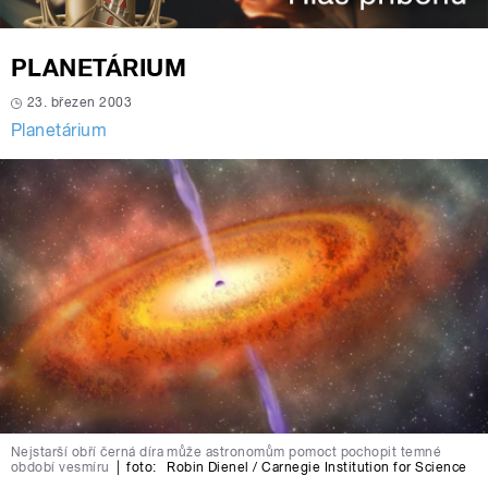
PLANETÁRIUM
23. březen 2003
Planetárium
Nejstarší obří černá díra může astronomům pomoct pochopit temné
období vesmíru
|
foto:
Robin Dienel / Carnegie Institution for Science