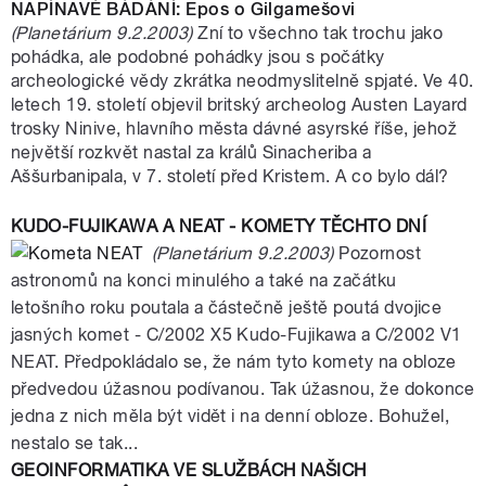
NAPÍNAVÉ BÁDÁNÍ: Epos o Gilgamešovi
(Planetárium 9.2.2003)
Zní to všechno tak trochu jako
pohádka, ale podobné pohádky jsou s počátky
archeologické vědy zkrátka neodmyslitelně spjaté. Ve 40.
letech 19. století objevil britský archeolog Austen Layard
trosky Ninive, hlavního města dávné asyrské říše, jehož
největší rozkvět nastal za králů Sinacheriba a
Aššurbanipala, v 7. století před Kristem. A co bylo dál?
KUDO-FUJIKAWA A NEAT - KOMETY TĚCHTO DNÍ
(Planetárium 9.2.2003)
Pozornost
astronomů na konci minulého a také na začátku
letošního roku poutala a částečně ještě poutá dvojice
jasných komet - C/2002 X5 Kudo-Fujikawa a C/2002 V1
NEAT. Předpokládalo se, že nám tyto komety na obloze
předvedou úžasnou podívanou. Tak úžasnou, že dokonce
jedna z nich měla být vidět i na denní obloze. Bohužel,
nestalo se tak...
GEOINFORMATIKA VE SLUŽBÁCH NAŠICH