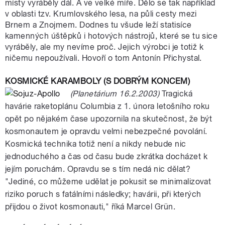
místy vyráběly dál. A ve velké míře. Dělo se tak například
v oblasti tzv. Krumlovského lesa, na půli cesty mezi
Brnem a Znojmem. Dodnes tu všude leží statisíce
kamenných úštěpků i hotových nástrojů, které se tu sice
vyráběly, ale my nevíme proč. Jejich výrobci je totiž k
ničemu nepoužívali. Hovoří o tom Antonín Přichystal.
KOSMICKÉ KARAMBOLY (S DOBRÝM KONCEM)
(Planetárium 16.2.2003)
Tragická
havárie raketoplánu Columbia z 1. února letošního roku
opět po nějakém čase upozornila na skutečnost, že být
kosmonautem je opravdu velmi nebezpečné povolání.
Kosmická technika totiž není a nikdy nebude nic
jednoduchého a čas od času bude zkrátka docházet k
jejím poruchám. Opravdu se s tím nedá nic dělat?
"Jediné, co můžeme udělat je pokusit se minimalizovat
riziko poruch s fatálními následky; havárii, při kterých
přijdou o život kosmonauti," říká Marcel Grün.