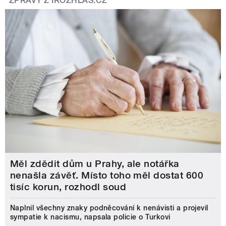
ZPRÁVY Z IROZHLAS.CZ
Měl zdědit dům u Prahy, ale notářka
nenašla závěť. Místo toho měl dostat 600
tisíc korun, rozhodl soud
Naplnil všechny znaky podněcování k nenávisti a projevil
sympatie k nacismu, napsala policie o Turkovi