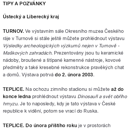
TIPY A POZVÁNKY
Ústecký a Liberecký kraj
TURNOV.
Ve výstavním sále Okresního muzea Českého
ráje v Turnově si stále ještě můžete prohlédnout výstavu
Výsledky archeologických výzkumů nejen v Turnově -
Maškových zahradách
. Prezentovány jsou tu keramické
nádoby, broušené a štípané kamenné nástroje, kovové
předměty a také kresebné rekonstrukce pravěkých chat
a domů. Výstava potrvá
do 2. února 2003
.
TEPLICE.
Na ochozu zimního stadionu si můžete
až do
konce ledna
prohlédnout výstavu
Dinosauři a svět obřího
hmyzu
. Je to naposledy, kdy je tato výstava v České
republice k vidění, potom se vrací do Ruska.
TEPLICE. Do února příštího roku
je v prostorách