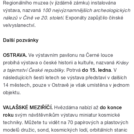
Regionálního muzea (v jízdárně zámku) instalována
výstava, nazvaná
100 nejvýznamnějších archeologických
nálezů v Číně ve 20. století
. Exponáty zapůjčilo čínské
velvyslanectví.
Další pozvánky
OSTRAVA.
Ve výstavním pavilonu na Černé louce
probíhá výstava o české historii a kultuře, nazvaná
Krásy
a tajemství České republiky.
Potrvá
do 15. ledna
. V
následujících šesti letech se výstava představí v dalších
14 městech, pouze v Ostravě je však umístěna v jednom
objektu.
VALAŠSKÉ MEZIŘÍČÍ.
Hvězdárna nabízí až
do konce
roku
svým návštěvníkům výstavu miniatur kosmické
techniky. Můžete tu vidět na 70 papírových a plastových
modelů družic, sond, kosmických lodí, orbitálních stanic