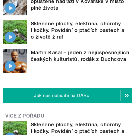
opuštěné nádraží v Kovářské v místo
plné života
Skleněné plochy, elektřina, choroby
i kočky. Povídání o ptačích pastech a
o životě žiraf
Martin Kasal – jeden z nejúspěšnějších
českých kulturistů, rodák z Duchcova
Jak nás naladíte na DABu
VÍCE Z POŘADU
Skleněné plochy, elektřina, choroby
i kočky. Povídání o ptačích pastech a