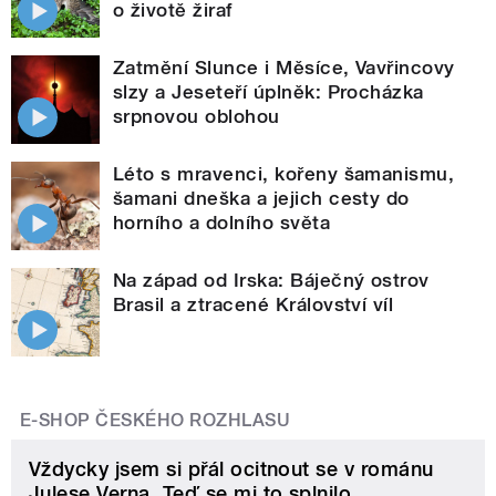
o životě žiraf
Zatmění Slunce i Měsíce, Vavřincovy
slzy a Jeseteří úplněk: Procházka
srpnovou oblohou
Léto s mravenci, kořeny šamanismu,
šamani dneška a jejich cesty do
horního a dolního světa
Na západ od Irska: Báječný ostrov
Brasil a ztracené Království víl
E-SHOP ČESKÉHO ROZHLASU
Vždycky jsem si přál ocitnout se v románu
Julese Verna. Teď se mi to splnilo.