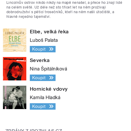
Lincolnův ostrov nikdo nikdy na mapě nenašel, a přece ho znají lidé
na celém světě. Už déle než sto třicet let na něm prožívají
dobrodružství s pěticí trosečníků, kteří na něm našli útočiště, a
hlavně nejedno tajemství.
Elbe, velká řeka
Luboš Palata
Koupit
Severka
Nina Špitálníková
Koupit
Hornické vdovy
Kamila Hladká
Koupit