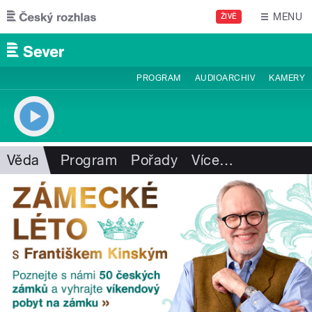
Přejít k hlavnímu obsahu
MENU
ŽIVĚ
PROGRAM
AUDIOARCHIV
KAMERY
Věda
Program
Pořady
Více
…