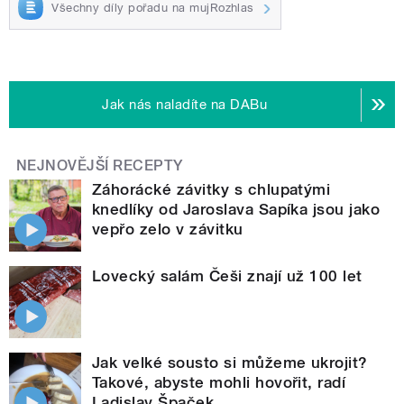
Všechny díly pořadu na mujRozhlas
Jak nás naladíte na DABu
NEJNOVĚJŠÍ RECEPTY
Záhorácké závitky s chlupatými
knedlíky od Jaroslava Sapíka jsou jako
vepřo zelo v závitku
Lovecký salám Češi znají už 100 let
Jak velké sousto si můžeme ukrojit?
Takové, abyste mohli hovořit, radí
Ladislav Špaček