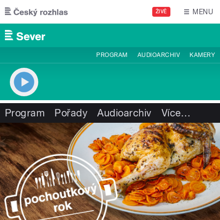
Přejít k hlavnímu obsahu
MENU
ŽIVĚ
PROGRAM
AUDIOARCHIV
KAMERY
Program
Pořady
Audioarchiv
Více
…