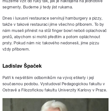
můžeme vzít do ruky tak, jak je nakrájená na jednotlivé
segmenty. Budeme ji tedy jíst rukama.
Dnes i luxusní restaurace servírují hamburgery a pizzy,
takže v takové restauraci jíme všechno příborem. To by
nám museli přinést na stůl finger bowl neboli oplachovač
prstů, abychom si mohli předtím a potom opláchnout
prsty. Pokud nám nic takového nedonesli, jíme pizzu
vždy příborem.
Ladislav Špaček
Patří k největším odborníkům na vývoj etikety i její
současnou podobu. Vystudoval Pedagogickou fakultu v
Ostravě a Filozofickou fakultu Univerzity Karlovy v Praze.