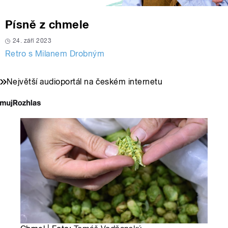
Písně z chmele
24. září 2023
Retro s Milanem Drobným
Největší audioportál na českém internetu