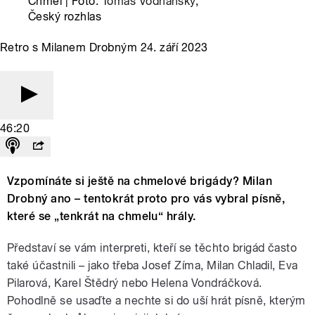
Chmel | Foto:
Tomáš Vodňanský
,
Český rozhlas
Retro s Milanem Drobným 24. září 2023
46:20
Vzpomínáte si ještě na chmelové brigády? Milan
Drobný ano – tentokrát proto pro vás vybral písně,
které se „tenkrát na chmelu“ hrály.
Představí se vám interpreti, kteří se těchto brigád často
také účastnili – jako třeba Josef Zíma, Milan Chladil, Eva
Pilarová, Karel Štědrý nebo Helena Vondráčková.
Pohodlně se usaďte a nechte si do uší hrát písně, kterým