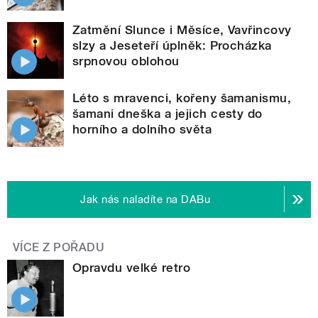
Zatmění Slunce i Měsíce, Vavřincovy
slzy a Jeseteří úplněk: Procházka
srpnovou oblohou
Léto s mravenci, kořeny šamanismu,
šamani dneška a jejich cesty do
horního a dolního světa
Jak nás naladíte na DABu
VÍCE Z POŘADU
Opravdu velké retro