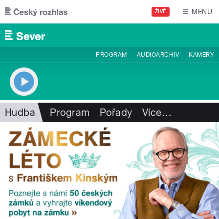
Přejít k hlavnímu obsahu
MENU
ŽIVĚ
PROGRAM
AUDIOARCHIV
KAMERY
Hudba
Program
Pořady
Více
…