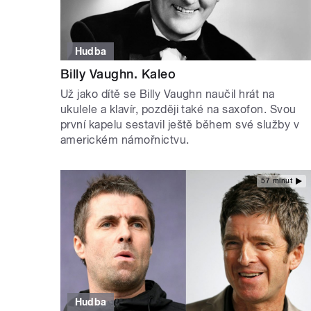
Hudba
Billy Vaughn. Kaleo
Už jako dítě se Billy Vaughn naučil hrát na
ukulele a klavír, později také na saxofon. Svou
první kapelu sestavil ještě během své služby v
americkém námořnictvu.
57 minut
Hudba