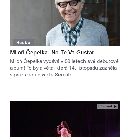
Hudba
Miloň Čepelka. No Te Va Gustar
Miloň Čepelka vydává v 89 letech své debutové
album! To byla věta, která 14. listopadu zazněla
v pražském divadle Semafor.
57 minut