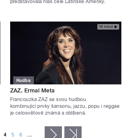
představovala hlas celé Latinské Ameriky.
58 minut
Hudba
ZAZ. Ermal Meta
Francouzka ZAZ se svou hudbou
kombinující prvky šansonu, jazzu, popu i reggae
je celosvětově známá a oblíbená.
4
5
6
…
následující ›
poslední »