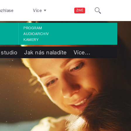
ozhlase
Více
ŽIVĚ
PROGRAM
AUDIOARCHIV
KAMERY
 studio
Jak nás naladíte
Více
…