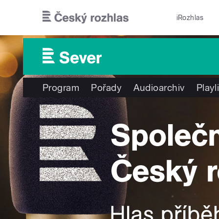
Přejít k hlavnímu obsahu
iRozhlas
Program
Pořady
Audioarchiv
Playl