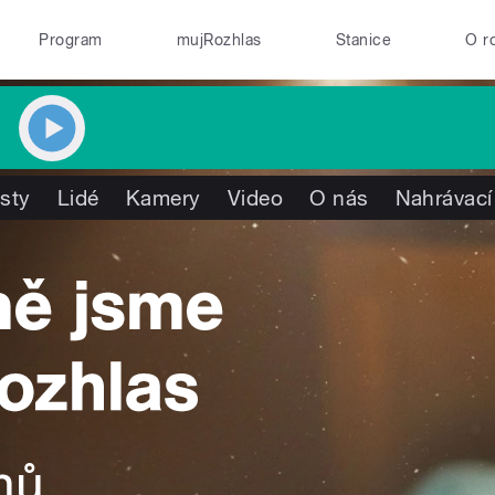
Program
mujRozhlas
Stanice
O r
isty
Lidé
Kamery
Video
O nás
Nahrávací