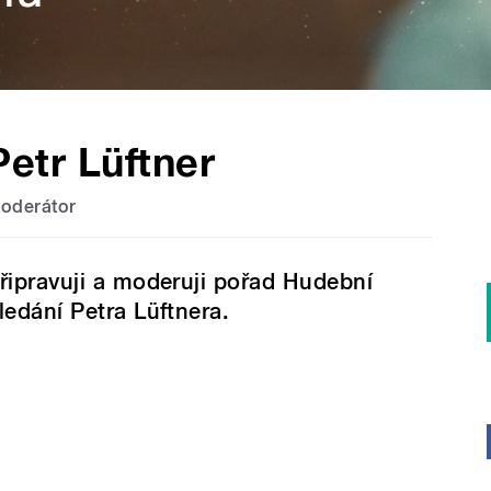
Petr Lüftner
oderátor
řipravuji a moderuji pořad Hudební
ledání Petra Lüftnera.