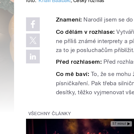
foto:
Khalil Baalbaki
,
Český rozhlas
Znamení:
Narodil jsem se do 
Co dělám v rozhlase:
Vytvá
ne příliš známé interprety a p
za to je posluchačům přiblížit
Před rozhlasem:
Před rozhla
Co mě baví:
To, že se mohu 
písničkaření. Pak třeba silničn
desítky, těžko vyjmenovat vš
VŠECHNY ČLÁNKY
57 minut