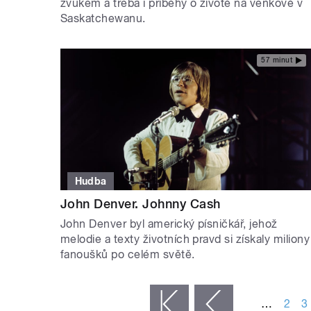
zvukem a třeba i příběhy o životě na venkově v
Saskatchewanu.
57 minut
Hudba
John Denver. Johnny Cash
John Denver byl americký písničkář, jehož
melodie a texty životních pravd si získaly miliony
fanoušků po celém světě.
STRÁNKY
…
2
3
« první
‹ předchozí