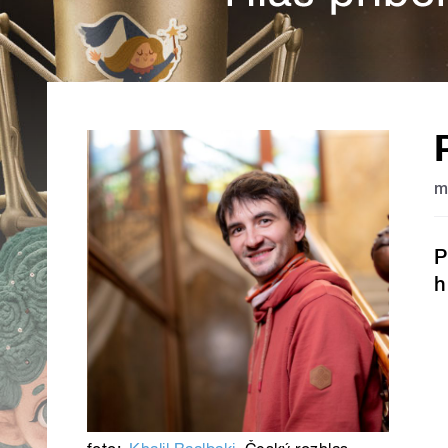
m
P
h