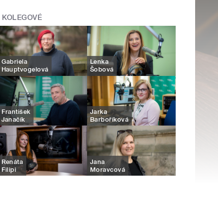
KOLEGOVÉ
Gabriela
Lenka
Hauptvogelová
Šobová
František
Jarka
Janačík
Barboříková
Renáta
Jana
Filipi
Moravcová