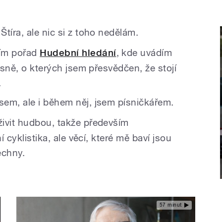
Štíra, ale nic si z toho nedělám.
řím pořad
Hudební hledání
, kde uvádím
ísně, o kterých jsem přesvědčen, že stojí
.
sem, ale i během něj, jsem písničkářem.
živit hudbou, takže především
í cyklistika, ale věcí, které mě baví jsou
echny.
57 minut