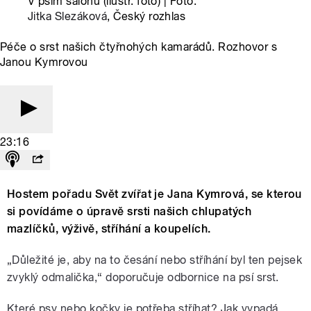
V psím salonu (ilustr. foto) | Foto:
Jitka Slezáková
, Český rozhlas
Péče o srst našich čtyřnohých kamarádů. Rozhovor s
Janou Kymrovou
23:16
Hostem pořadu Svět zvířat je Jana Kymrová, se kterou
si povídáme o úpravě srsti našich chlupatých
mazlíčků, výživě, stříhání a koupelích.
„Důležité je, aby na to česání nebo stříhání byl ten pejsek
zvyklý odmalička,“ doporučuje odbornice na psí srst.
Které psy nebo kočky je potřeba stříhat? Jak vypadá