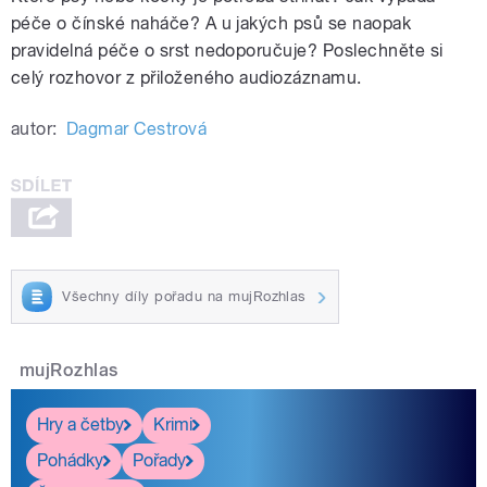
péče o čínské naháče? A u jakých psů se naopak
pravidelná péče o srst nedoporučuje? Poslechněte si
celý rozhovor z přiloženého audiozáznamu.
autor:
Dagmar Cestrová
Všechny díly pořadu na mujRozhlas
mujRozhlas
Hry a četby
Krimi
Pohádky
Pořady