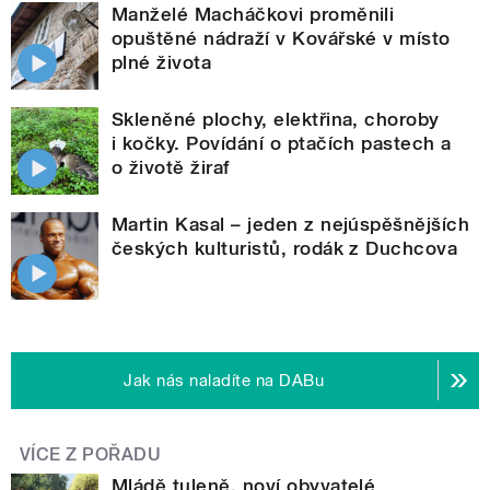
Manželé Macháčkovi proměnili
opuštěné nádraží v Kovářské v místo
plné života
Skleněné plochy, elektřina, choroby
i kočky. Povídání o ptačích pastech a
o životě žiraf
Martin Kasal – jeden z nejúspěšnějších
českých kulturistů, rodák z Duchcova
Jak nás naladíte na DABu
VÍCE Z POŘADU
Mládě tuleně, noví obyvatelé