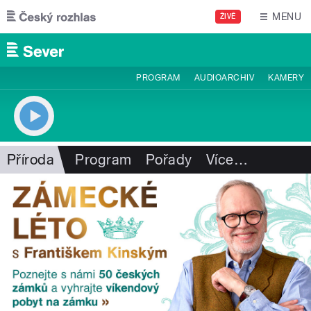
Přejít k hlavnímu obsahu
MENU
ŽIVĚ
PROGRAM
AUDIOARCHIV
KAMERY
Příroda
Program
Pořady
Více
…