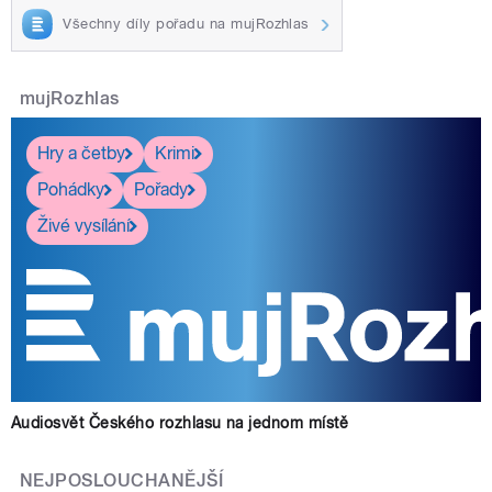
Všechny díly pořadu na mujRozhlas
mujRozhlas
Hry a četby
Krimi
Pohádky
Pořady
Živé vysílání
Audiosvět Českého rozhlasu na jednom místě
NEJPOSLOUCHANĚJŠÍ