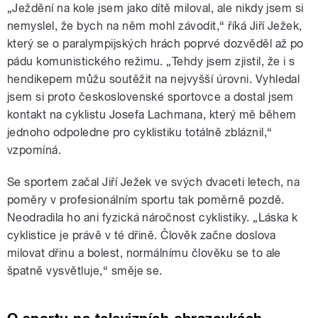
„Ježdění na kole jsem jako dítě miloval, ale nikdy jsem si
nemyslel, že bych na něm mohl závodit,“ říká Jiří Ježek,
který se o paralympijských hrách poprvé dozvěděl až po
pádu komunistického režimu. „Tehdy jsem zjistil, že i s
hendikepem můžu soutěžit na nejvyšší úrovni. Vyhledal
jsem si proto československé sportovce a dostal jsem
kontakt na cyklistu Josefa Lachmana, který mě během
jednoho odpoledne pro cyklistiku totálně zbláznil,“
vzpomíná.
Se sportem začal Jiří Ježek ve svých dvaceti letech, na
poměry v profesionálním sportu tak poměrně pozdě.
Neodradila ho ani fyzická náročnost cyklistiky. „Láska k
cyklistice je právě v té dřině. Člověk začne doslova
milovat dřinu a bolest, normálnímu člověku se to ale
špatně vysvětluje,“ směje se.