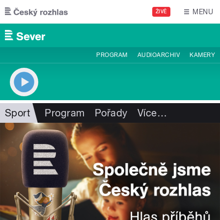
Přejít k hlavnímu obsahu
MENU
ŽIVĚ
PROGRAM
AUDIOARCHIV
KAMERY
Sport
Program
Pořady
Více
…