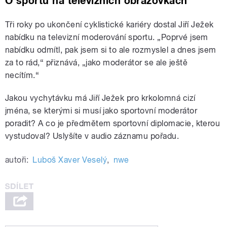
O sportu na televizních obrazovkách
Tři roky po ukončení cyklistické kariéry dostal Jiří Ježek
nabídku na televizní moderování sportu. „Poprvé jsem
nabídku odmítl, pak jsem si to ale rozmyslel a dnes jsem
za to rád,“ přiznává, „jako moderátor se ale ještě
necítím.“
Jakou vychytávku má Jiří Ježek pro krkolomná cizí
jména, se kterými si musí jako sportovní moderátor
poradit? A co je předmětem sportovní diplomacie, kterou
vystudoval? Uslyšíte v audio záznamu pořadu.
autoři:
Luboš Xaver Veselý
,
nwe