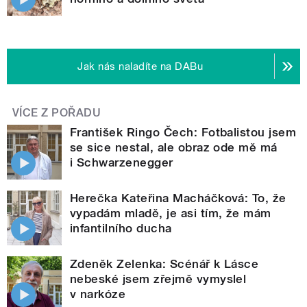
Jak nás naladíte na DABu
VÍCE Z POŘADU
František Ringo Čech: Fotbalistou jsem
se sice nestal, ale obraz ode mě má
i Schwarzenegger
Herečka Kateřina Macháčková: To, že
vypadám mladě, je asi tím, že mám
infantilního ducha
Zdeněk Zelenka: Scénář k Lásce
nebeské jsem zřejmě vymyslel
v narkóze