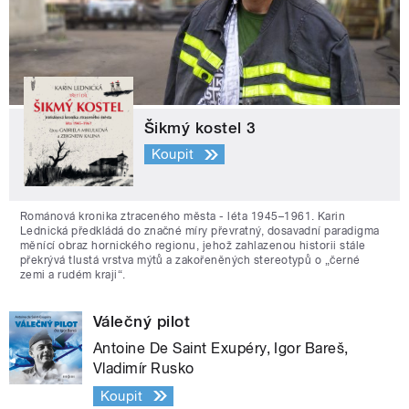
Šikmý kostel 3
Koupit
Románová kronika ztraceného města - léta 1945–1961. Karin
Lednická předkládá do značné míry převratný, dosavadní paradigma
měnící obraz hornického regionu, jehož zahlazenou historii stále
překrývá tlustá vrstva mýtů a zakořeněných stereotypů o „černé
zemi a rudém kraji“.
Válečný pilot
Antoine De Saint Exupéry, Igor Bareš,
Vladimír Rusko
Koupit