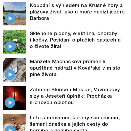
Koupání s výhledem na Krušné hory a
plážový život jako u moře nabízí jezero
Barbora
Skleněné plochy, elektřina, choroby
i kočky. Povídání o ptačích pastech a
o životě žiraf
Manželé Macháčkovi proměnili
opuštěné nádraží v Kovářské v místo
plné života
Zatmění Slunce i Měsíce, Vavřincovy
slzy a Jeseteří úplněk: Procházka
srpnovou oblohou
Léto s mravenci, kořeny šamanismu,
šamani dneška a jejich cesty do
horního a dolního světa