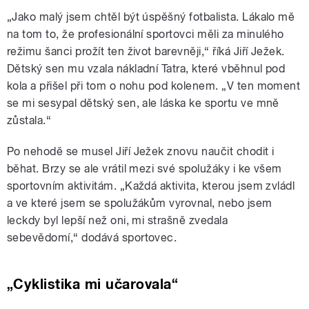
„Jako malý jsem chtěl být úspěšný fotbalista. Lákalo mě
na tom to, že profesionální sportovci měli za minulého
režimu šanci prožít ten život barevněji,“ říká Jiří Ježek.
Dětský sen mu vzala nákladní Tatra, které vběhnul pod
kola a přišel při tom o nohu pod kolenem. „V ten moment
se mi sesypal dětský sen, ale láska ke sportu ve mně
zůstala.“
Po nehodě se musel Jiří Ježek znovu naučit chodit i
běhat. Brzy se ale vrátil mezi své spolužáky i ke všem
sportovním aktivitám. „Každá aktivita, kterou jsem zvládl
a ve které jsem se spolužákům vyrovnal, nebo jsem
leckdy byl lepší než oni, mi strašně zvedala
sebevědomí,“ dodává sportovec.
„Cyklistika mi učarovala“