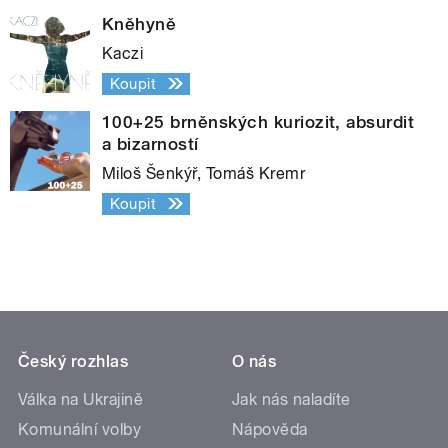
Kněhyně
Kaczi
Koupit
100+25 brněnských kuriozit, absurdit
a bizarností
Miloš Šenkýř, Tomáš Kremr
Koupit
Český rozhlas
O nás
Válka na Ukrajině
Jak nás naladíte
Komunální volby
Nápověda