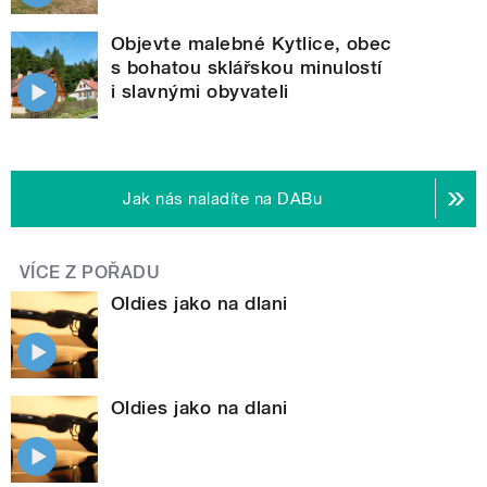
Objevte malebné Kytlice, obec
s bohatou sklářskou minulostí
i slavnými obyvateli
Jak nás naladíte na DABu
VÍCE Z POŘADU
Oldies jako na dlani
Oldies jako na dlani