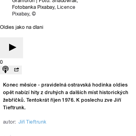
Gramofon | Foto: Shad0wfall,
Fotobanka Pixabay,
Licence
Pixabay
,
©
Oldies jako na dlani
0
Konec měsíce - pravidelná ostravská hodinka oldies
opět nabízí hity z druhých a dalších míst historických
žebříčků. Tentokrát říjen 1976. K poslechu zve Jiří
Tieftrunk.
autor:
Jiří Tieftrunk