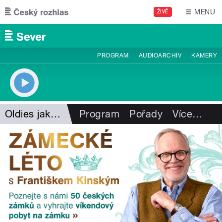
Přejít k hlavnímu obsahu
MENU
ŽIVĚ
PROGRAM
AUDIOARCHIV
KAMERY
Oldies jako na dlani
Program
Pořady
Více
…