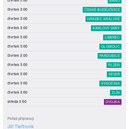
čtvrtek 3:00
BRNO
čtvrtek 3:00
ČESKÉ BUDĚJOVICE
čtvrtek 3:00
HRADEC KRÁLOVÉ
čtvrtek 3:00
KARLOVY VARY
čtvrtek 3:00
LIBEREC
čtvrtek 3:00
OLOMOUC
čtvrtek 3:00
PARDUBICE
čtvrtek 3:00
PLZEŇ
čtvrtek 3:00
SEVER
čtvrtek 3:00
VYSOČINA
čtvrtek 3:00
ZLÍN
středa 3:00
DVOJKA
Pořad připravují
Jiří Tieftrunk