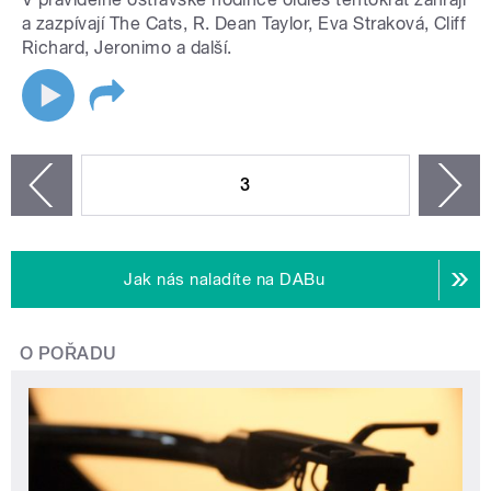
a zazpívají The Cats, R. Dean Taylor, Eva Straková, Cliff
Richard, Jeronimo a další.
STRÁNKY
3
n
zí
Jak nás naladíte na DABu
O POŘADU