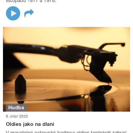
listopadu 1977 a 1976.
Hudba
9. únor 2025
Oldies jako na dlani
V pravidelné ostravské hodince oldies tentokrát zahrají