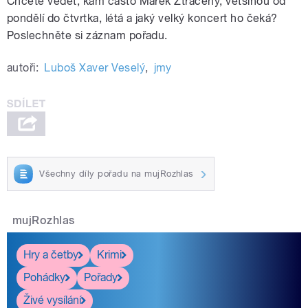
Chcete vědět, kam často Marek Ztracený, většinou od
pondělí do čtvrtka, létá a jaký velký koncert ho čeká?
Poslechněte si záznam pořadu.
autoři:
Luboš Xaver Veselý
,
jmy
Všechny díly pořadu na mujRozhlas
mujRozhlas
Hry a četby
Krimi
Pohádky
Pořady
Živé vysílání