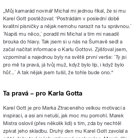
„Můj kamarád novinář Michal mi jednou říkal, že si mu
Karel Gott postěžoval: ‘Postrádám v poslední době
kvalitní písničky a nějak nemohu narazit na tu správnou.´
´Napiš mu něco,´ poradil mi Michal a tím mi nasadil
brouka do hlavy. Tak jsem si u nás na Šumavě sedl a
začal načítat informace o Karlu Gottovi. Zjišťoval jsem,
vzpomínal a najednou byly na světě první verše: ´Ty jsi
pro mě ta pravá, já tvůj muž, když bylo líp, i když bylo
hůř...´ A tak nějak jsem tušil, že tohle bude ono.“
Ta pravá – pro Karla Gotta
Karel Gott je pro Marka Ztraceného velkou motivací a
inspirací, a asi ani netuší, jak moc mu pomohl. Marek
Mistra oslovil (přes několik lidí) s tím, zda by nechtěl
zpívat jeho skladbu. Druhý den mu Karel Gott zavolal a