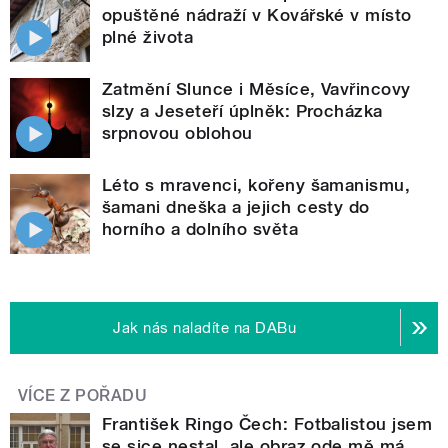
opuštěné nádraží v Kovářské v místo
plné života
Zatmění Slunce i Měsíce, Vavřincovy
slzy a Jeseteří úplněk: Procházka
srpnovou oblohou
Léto s mravenci, kořeny šamanismu,
šamani dneška a jejich cesty do
horního a dolního světa
Jak nás naladíte na DABu
VÍCE Z POŘADU
František Ringo Čech: Fotbalistou jsem
se sice nestal, ale obraz ode mě má