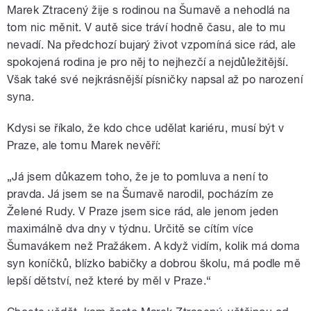
Marek Ztracený žije s rodinou na Šumavě a nehodlá na
tom nic měnit. V autě sice tráví hodně času, ale to mu
nevadí. Na předchozí bujarý život vzpomíná sice rád, ale
spokojená rodina je pro něj to nejhezčí a nejdůležitější.
Však také své nejkrásnější písničky napsal až po narození
syna.
Kdysi se říkalo, že kdo chce udělat kariéru, musí být v
Praze, ale tomu Marek nevěří:
„Já jsem důkazem toho, že je to pomluva a není to
pravda. Já jsem se na Šumavě narodil, pocházím ze
Želené Rudy. V Praze jsem sice rád, ale jenom jeden
maximálně dva dny v týdnu. Určitě se cítím více
Šumavákem než Pražákem. A když vidím, kolik má doma
syn koníčků, blízko babičky a dobrou školu, má podle mě
lepší dětství, než které by měl v Praze.“