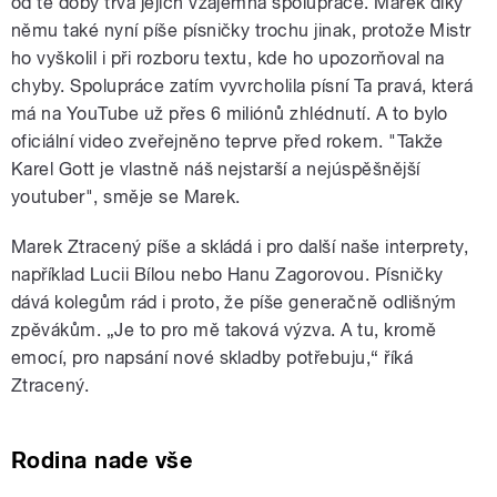
od té doby trvá jejich vzájemná spolupráce. Marek díky
němu také nyní píše písničky trochu jinak, protože Mistr
ho vyškolil i při rozboru textu, kde ho upozorňoval na
chyby. Spolupráce zatím vyvrcholila písní Ta pravá, která
má na YouTube už přes 6 miliónů zhlédnutí. A to bylo
oficiální video zveřejněno teprve před rokem. "Takže
Karel Gott je vlastně náš nejstarší a nejúspěšnější
youtuber", směje se Marek.
Marek Ztracený píše a skládá i pro další naše interprety,
například Lucii Bílou nebo Hanu Zagorovou. Písničky
dává kolegům rád i proto, že píše generačně odlišným
zpěvákům. „Je to pro mě taková výzva. A tu, kromě
emocí, pro napsání nové skladby potřebuju,“ říká
Ztracený.
Rodina nade vše