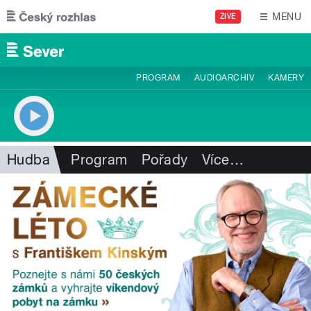
Přejít k hlavnímu obsahu
MENU
ŽIVĚ
PROGRAM
AUDIOARCHIV
KAMERY
Hudba
Program
Pořady
Více
…