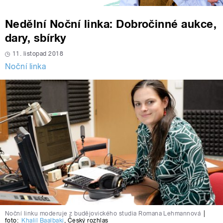
Nedělní Noční linka: Dobročinné aukce,
dary, sbírky
11. listopad 2018
Noční linka
Noční linku moderuje z budějovického studia Romana Lehmannová
|
foto:
Khalil Baalbaki
,
Český rozhlas