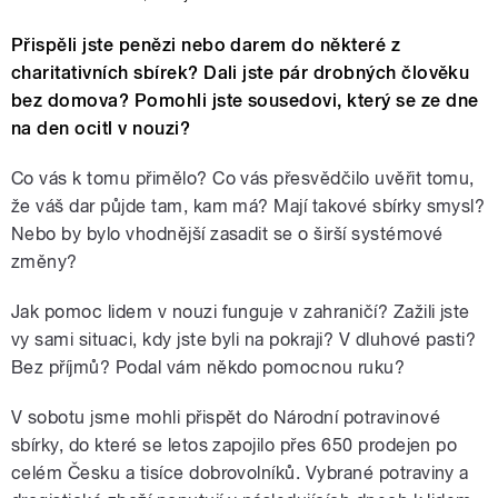
Přispěli jste penězi nebo darem do některé z
charitativních sbírek? Dali jste pár drobných člověku
bez domova? Pomohli jste sousedovi, který se ze dne
na den ocitl v nouzi?
Co vás k tomu přimělo? Co vás přesvědčilo uvěřit tomu,
že váš dar půjde tam, kam má? Mají takové sbírky smysl?
Nebo by bylo vhodnější zasadit se o širší systémové
změny?
Jak pomoc lidem v nouzi funguje v zahraničí? Zažili jste
vy sami situaci, kdy jste byli na pokraji? V dluhové pasti?
Bez příjmů? Podal vám někdo pomocnou ruku?
V sobotu jsme mohli přispět do Národní potravinové
sbírky, do které se letos zapojilo přes 650 prodejen po
celém Česku a tisíce dobrovolníků. Vybrané potraviny a