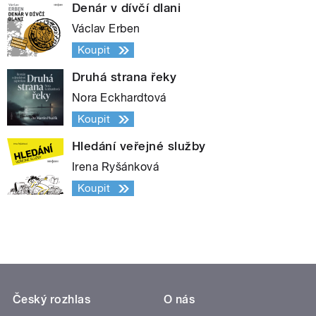
Denár v dívčí dlani
Václav Erben
Koupit
Druhá strana řeky
Nora Eckhardtová
Koupit
Hledání veřejné služby
Irena Ryšánková
Koupit
Český rozhlas
O nás