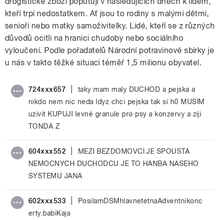
drogistické zboží poputují v následujících dnech k lidem,
kteří trpí nedostatkem. Ať jsou to rodiny s malými dětmi,
senioři nebo matky samoživitelky. Lidé, kteří se z různých
důvodů ocitli na hranici chudoby nebo sociálního
vyloučení. Podle pořadatelů Národní potravinové sbírky je
u nás v takto těžké situaci téměř 1,5 milionu obyvatel.
|
724xxx657
taky mam maly DUCHOD a pejska a
nikdo nem nic neda ldyz chci pejska tak si h0 MUSIM
uzivit KUPUJI levné granule pro psy a konzervy a ziji
TONDA Z
|
604xxx552
MEZI BEZDOMOVCI JE SPOUSTA
NEMOCNYCH DUCHODCU JE TO HANBA NASEHO
SYSTEMU JANA
|
602xxx533
PosilamDSMhlavnetetnaAdventnikonc
erty.babiKaja