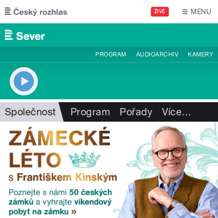
Přejít k hlavnímu obsahu
MENU
ŽIVĚ
PROGRAM
AUDIOARCHIV
KAMERY
Společnost
Program
Pořady
Více
…