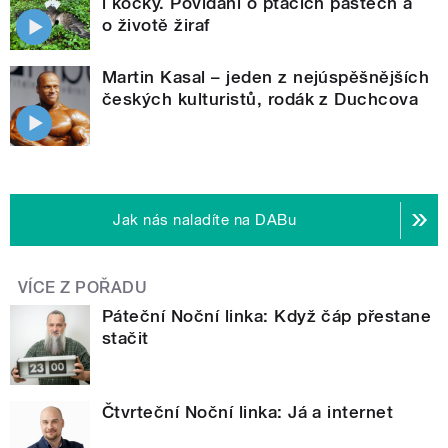
i kočky. Povídání o ptačích pastech a
o životě žiraf
Martin Kasal – jeden z nejúspěšnějších
českých kulturistů, rodák z Duchcova
Jak nás naladíte na DABu
VÍCE Z POŘADU
Páteční Noční linka: Když čáp přestane
stačit
Čtvrteční Noční linka: Já a internet