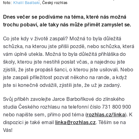
foto:
Khalil Baalbaki
,
Český rozhlas
Dnes večer se podíváme na téma, které nás možná
trochu pobaví, ale taky nás může přimět zamyslet se.
Co jste kdy v životě zaspali? Možná to byla důležitá
schůzka, na kterou jste přišli pozdě, nebo schůzka, která
vám úplně utekla. Možná to byla důležitá přihláška do
školy, kterou jste nestihli poslat včas, a najednou jste
zjistili, že jste propásli šanci, o kterou jste usilovali. Nebo
jste zaspali příležitost pozvat někoho na rande, a když
jste si konečně odvážili, zjistili jste, že už je zadaný.
Svůj příběh zavolejte Jarce Barboříkové do zlínského
studia Českého rozhlasu na telefonní číslo 731 800 900
nebo napište sem, přímo pod téma (
rozhlas.cz/linka
). K
dispozici je také email
linka@rozhlas.cz
. Těším se na
Vás!