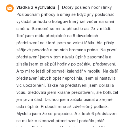
|
Vladka z Rychvaldu
Dobrý poslech noční linky.
Poslouchám příhody a směji se když jiný posluchač
vykládal příhodu o kolegovi který šel večer na ranní
směnu. Samotné se mi to přihodilo asi 2x v mládí.
Teď jsem měla předplatné na 6 divadelních
představení na které jsem se velmi těšila. Ale přisly
zářijové povodně a po nich hromada práce. Na první
představení jsem v tom návalu úplně zapomněla a
zjistila jsem to až půl hodiny po začátku představení.
A to mi to ještě připomněl kalendář v mobilu. Na další
představení abych opět neprošihla, jsem si nastavila
víc upozornění. Takže na představení jsem dorazila
včas. Sledovala jsem krásné představení, ale bohužel
jen první část. Druhou jsem začala usínat a zřejmě
usla i úplně. Probudil mne až závěrečný potlesk.
Myslela jsem že se propadnu. A z tech 6 představení
se mi takto sledovat představení podařilo ještě