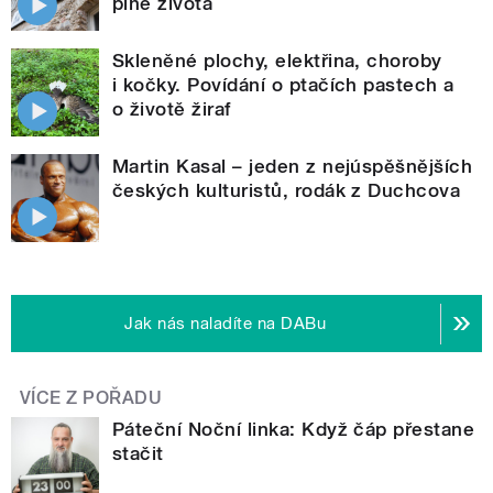
plné života
Skleněné plochy, elektřina, choroby
i kočky. Povídání o ptačích pastech a
o životě žiraf
Martin Kasal – jeden z nejúspěšnějších
českých kulturistů, rodák z Duchcova
Jak nás naladíte na DABu
VÍCE Z POŘADU
Páteční Noční linka: Když čáp přestane
stačit