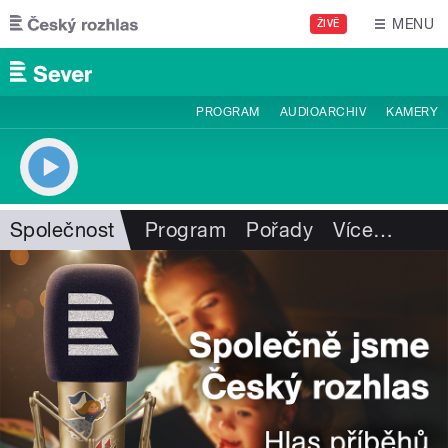
Přejít k hlavnímu obsahu
MENU
ŽIVĚ
PROGRAM
AUDIOARCHIV
KAMERY
Společnost
Program
Pořady
Více
…