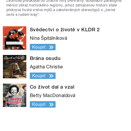
Lednická předkládá do značné míry převratný, dosavadní paradigma
měnící obraz hornického regionu, jehož zahlazenou historii stále
překrývá tlustá vrstva mýtů a zakořeněných stereotypů o „černé
zemi a rudém kraji“.
Svědectví o životě v KLDR 2
Nina Špitálníková
Koupit
Brána osudu
Agatha Christie
Koupit
Co život dal a vzal
Betty MacDonaldová
Koupit