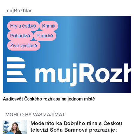
mujRozhlas
Hry a četby
Krimi
Pohádky
Pořady
Živé vysílání
Audiosvět Českého rozhlasu na jednom místě
MOHLO BY VÁS ZAJÍMAT
Moderátorka Dobrého rána s Českou
televizí Soňa Baranová prozrazuje: