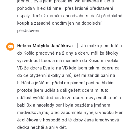
jednou. Byla jsem prostě asi víc unavená a klid a
pohoda v hledišti mne i přes krásné představení
uspaly. Teď už nemám ani odvahu si další předplatné
koupit a zásadně chodím jen na dopolední
představení.
|
Helena Matylda Janáčkova
Já matka jsem letěla
do Košic pracovně na 2 dny a dceru měl že školky
vyzvednout Leoš a má maminka.do Košic mi volala
VB že dcera Eva je na VB kde jsem tak mi dceru dali
do celotýdenní školky a můj šef mi zařidil paní na
hlídání a ještě mi přidal na placení paní na hlídání
protože jsem udělala dáš gešeft dcera mi tuto
událost vyčítá dodnes.to že dceru nevyzvedl Leoš a
babi 3x a naosledy pani byla bezdětna jménem
medvídková,múj otec zapomněla nynější vnučku Elen
Jedličkova v hospodě od té doby Jana tamchynová
dědka nechtěla ani vidět.