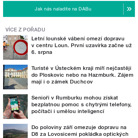
Jak nás naladíte na DABu
VÍCE Z POŘADU
Letní lounské vábení omezí dopravu
v centru Loun. První uzavírka začne už
6. srpna
Turisté v Ústeckém kraji míří nejčastěji
do Ploskovic nebo na Hazmburk. Zájem
mají i o zámek Duchcov
Senioři v Rumburku mohou získat
bezplatnou pomoc s chytrými telefony,
počítači i umělou inteligencí
Do poloviny září omezuje dopravu na
D8 za Lovosicemi pokládka optických