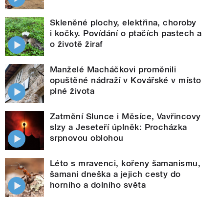
Skleněné plochy, elektřina, choroby
i kočky. Povídání o ptačích pastech a
o životě žiraf
Manželé Macháčkovi proměnili
opuštěné nádraží v Kovářské v místo
plné života
Zatmění Slunce i Měsíce, Vavřincovy
slzy a Jeseteří úplněk: Procházka
srpnovou oblohou
Léto s mravenci, kořeny šamanismu,
šamani dneška a jejich cesty do
horního a dolního světa