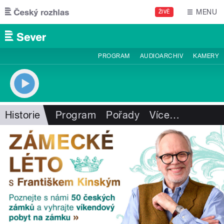
Přejít k hlavnímu obsahu
MENU
ŽIVĚ
PROGRAM
AUDIOARCHIV
KAMERY
Historie
Program
Pořady
Více
…