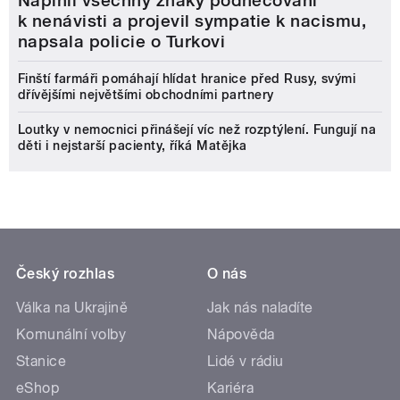
Naplnil všechny znaky podněcování
k nenávisti a projevil sympatie k nacismu,
napsala policie o Turkovi
Finští farmáři pomáhají hlídat hranice před Rusy, svými
dřívějšími největšími obchodními partnery
Loutky v nemocnici přinášejí víc než rozptýlení. Fungují na
děti i nejstarší pacienty, říká Matějka
Český rozhlas
O nás
Válka na Ukrajině
Jak nás naladíte
Komunální volby
Nápověda
Stanice
Lidé v rádiu
eShop
Kariéra