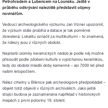
Petrohradem a Lubencem na Lounsku. Ještě v
průběhu odkrývání naleziště představili objevy
novinářům.
Vedoucí archeologického výzkumu Jan Vizner upozornil,
že výzkum stále probíhá a datace je tak poměrně
zkreslená. Lokalitu označil za multikulturní – to znamená,
že nálezy jsou z různých období.
Nejstarší úlomky keramických nádob je podle něj možné
přisoudit podle zdobení kultuře s vypíchanou keramikou,
tedy do období mladší doby kamenné – asi 7000 let před
naším letopočtem.
Nález cihelny u Bílence pak archeologové předpokládali –
objekt totiž objevili v různých archiváliích. Jako ještě
stojící budova je zaznamenána například v historických
mapách z první poloviny 19. století.