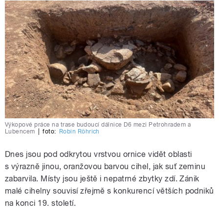
Výkopové práce na trase budoucí dálnice D6 mezi Petrohradem a
Lubencem
|
foto:
Robin Röhrich
Dnes jsou pod odkrytou vrstvou ornice vidět oblasti
s výrazně jinou, oranžovou barvou cihel, jak suť zeminu
zabarvila. Místy jsou ještě i nepatrné zbytky zdí. Zánik
malé cihelny souvisí zřejmě s konkurencí větších podniků
na konci 19. století.