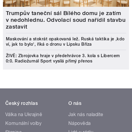
Trumpův taneční sál Bílého domu je zatím
v nedohlednu. Odvolací soud nařídil stavbu
zastavit
Maskování a stokrát opakovaná lež. Ruská taktika je ‚kdo
ví, jak to bylo‘, říká o dronu v Lipsku Bříza
ŽIVĚ: Zbrojovka hraje v předehrávce 3. kola s Libercem
0:0. Radiožurnál Sport vysílá přímý přenos
Český rozhlas
O nás
Válka na Ukrajině
Jak nás naladíte
Komunální volby
Nápověda