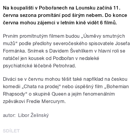
Na koupališti v Pobořanech na Lounsku začíná 11.
června sezona promítání pod širým nebem. Do konce
června mohou zájemci v letním kině vidět 6 filmů.
Prvním promítnutým filmem budou „Úsměvy smutných
mužů“ podle předlohy severočeského spisovatele Josefa
Formánka. Snímek s Davidem Švehlíkem v hlavní roli se
natáčel jen kousek od Podbořan v nedaleké
psychiatrické léčebně Petrohrad.
Diváci se v červnu mohou těšit také například na českou
komedii „Chata na prodej“ nebo úspěšný film „Bohemian
Rhapsody“ o skupině Queen a jejím fenomenálním
zpěvákovi Fredie Mercurym.
autor:
Libor Želinský