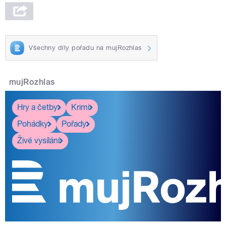
Všechny díly pořadu na mujRozhlas
mujRozhlas
Hry a četby
Krimi
Pohádky
Pořady
Živé vysílání