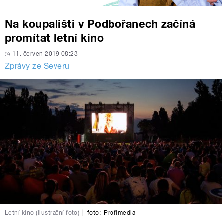
Na koupališti v Podbořanech začíná
promítat letní kino
11. červen 2019 08:23
Zprávy ze Severu
Letní kino (ilustrační foto)
|
foto:
Profimedia