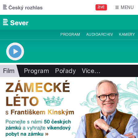
Přejít k hlavnímu obsahu
MENU
ŽIVĚ
PROGRAM
AUDIOARCHIV
KAMERY
Film
Program
Pořady
Více
…