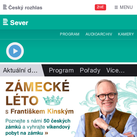
Přejít k hlavnímu obsahu
MENU
ŽIVĚ
PROGRAM
AUDIOARCHIV
KAMERY
Aktuální dění
Program
Pořady
Více
…