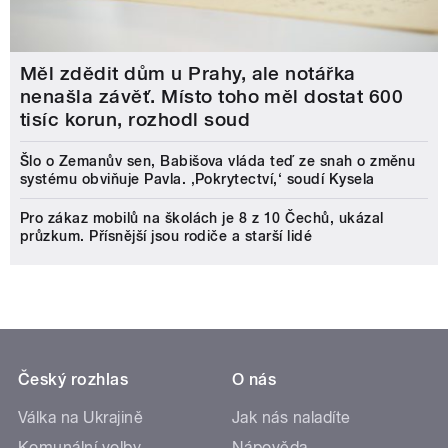
Měl zdědit dům u Prahy, ale notářka
nenašla závěť. Místo toho měl dostat 600
tisíc korun, rozhodl soud
Šlo o Zemanův sen, Babišova vláda teď ze snah o změnu
systému obviňuje Pavla. ‚Pokrytectví,‘ soudí Kysela
Pro zákaz mobilů na školách je 8 z 10 Čechů, ukázal
průzkum. Přísnější jsou rodiče a starší lidé
Český rozhlas
O nás
Válka na Ukrajině
Jak nás naladíte
Komunální volby
Nápověda