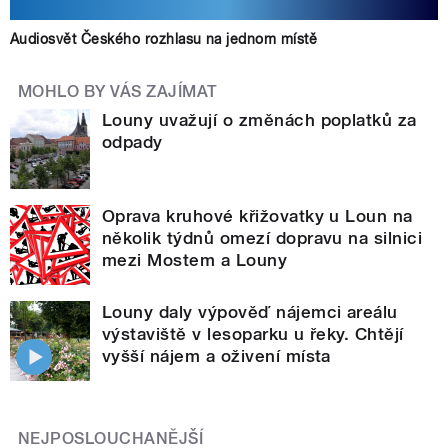
Audiosvět Českého rozhlasu na jednom místě
MOHLO BY VÁS ZAJÍMAT
Louny uvažují o změnách poplatků za
odpady
Oprava kruhové křižovatky u Loun na
několik týdnů omezí dopravu na silnici
mezi Mostem a Louny
Louny daly výpověď nájemci areálu
výstaviště v lesoparku u řeky. Chtějí
vyšší nájem a oživení místa
NEJPOSLOUCHANĚJŠÍ