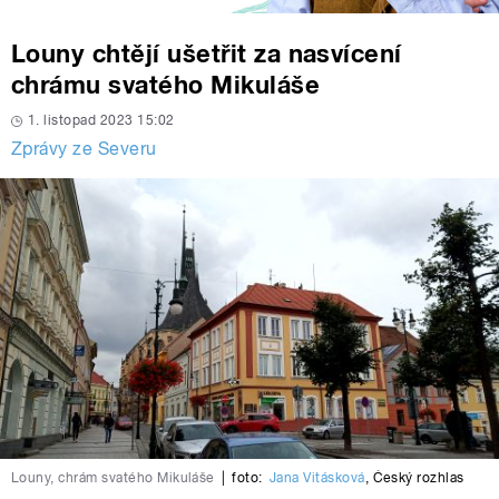
Louny chtějí ušetřit za nasvícení
chrámu svatého Mikuláše
1. listopad 2023 15:02
Zprávy ze Severu
Louny, chrám svatého Mikuláše
|
foto:
Jana Vitásková
,
Český rozhlas