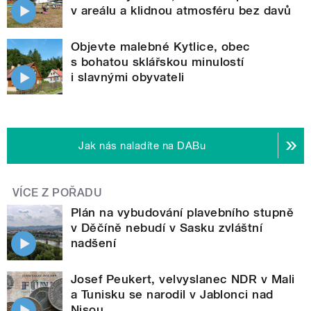
v areálu a klidnou atmosféru bez davů
Objevte malebné Kytlice, obec
s bohatou sklářskou minulostí
i slavnými obyvateli
Jak nás naladíte na DABu
VÍCE Z POŘADU
Plán na vybudování plavebního stupně
v Děčíně nebudí v Sasku zvláštní
nadšení
Josef Peukert, velvyslanec NDR v Mali
a Tunisku se narodil v Jablonci nad
Nisou