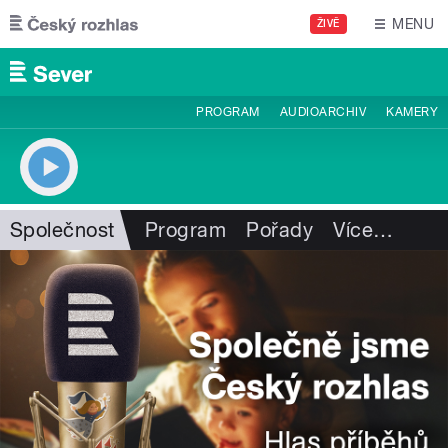
Přejít k hlavnímu obsahu
MENU
ŽIVĚ
PROGRAM
AUDIOARCHIV
KAMERY
Společnost
Program
Pořady
Více
…