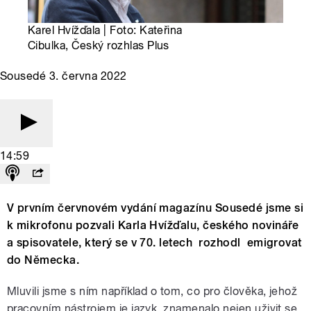
Karel Hvížďala | Foto: Kateřina
Cibulka, Český rozhlas Plus
Sousedé 3. června 2022
14:59
V prvním červnovém vydání magazínu Sousedé jsme si
k mikrofonu pozvali Karla Hvížďalu, českého novináře
a spisovatele, který se v 70. letech rozhodl emigrovat
do Německa.
Mluvili jsme s ním například o tom, co pro člověka, jehož
pracovním nástrojem je jazyk, znamenalo nejen uživit se