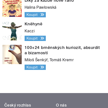
Díky za každé nové ráno
Halina Pawlowská
Koupit
Kněhyně
Kaczi
Koupit
100+24 brněnských kuriozit, absurdit
a bizarností
Miloš Šenkýř, Tomáš Kremr
Koupit
Český rozhlas
O nás