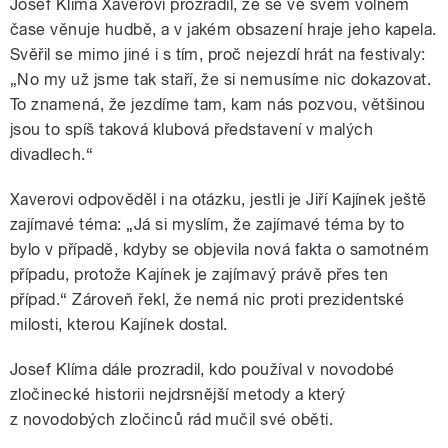
Josef Klíma Xaverovi prozradil, že se ve svém volném
čase věnuje hudbě, a v jakém obsazení hraje jeho kapela.
Svěřil se mimo jiné i s tím, proč nejezdí hrát na festivaly:
„No my už jsme tak staří, že si nemusíme nic dokazovat.
To znamená, že jezdíme tam, kam nás pozvou, většinou
jsou to spíš taková klubová představení v malých
divadlech.“
Xaverovi odpověděl i na otázku, jestli je Jiří Kajínek ještě
zajímavé téma: „Já si myslím, že zajímavé téma by to
bylo v případě, kdyby se objevila nová fakta o samotném
případu, protože Kajínek je zajímavý právě přes ten
případ.“ Zároveň řekl, že nemá nic proti prezidentské
milosti, kterou Kajínek dostal.
Josef Klíma dále prozradil, kdo používal v novodobé
zločinecké historii nejdrsnější metody a který
z novodobých zločinců rád mučil své oběti.