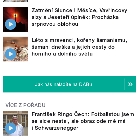
Zatmění Slunce i Měsíce, Vavřincovy
slzy a Jeseteří úplněk: Procházka
srpnovou oblohou
Léto s mravenci, kořeny šamanismu,
šamani dneška a jejich cesty do
horního a dolního světa
Jak nás naladíte na DABu
VÍCE Z POŘADU
František Ringo Čech: Fotbalistou jsem
se sice nestal, ale obraz ode mě má
i Schwarzenegger