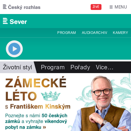
Přejít k hlavnímu obsahu
MENU
ŽIVĚ
PROGRAM
AUDIOARCHIV
KAMERY
Životní styl
Program
Pořady
Více
…