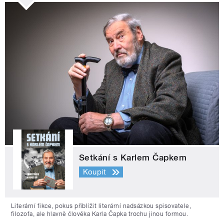
Setkání s Karlem Čapkem
Koupit
Literární fikce, pokus přiblížit literární nadsázkou spisovatele,
filozofa, ale hlavně člověka Karla Čapka trochu jinou formou.