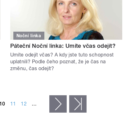
Noční linka
Páteční Noční linka: Umíte včas odejít?
Umíte odejít včas? A kdy jste tuto schopnost
uplatnili? Podle čeho poznat, že je čas na
změnu, čas odejít?
10
11
12
…
následující ›
poslední »