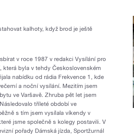
tahovat kalhoty, když brod je ještě
sbírat v roce 1987 v redakci Vysílání pro
í, která byla v tehdy Československém
řijala nabídku od rádia Frekvence 1, kde
ečerní a noční vysílání. Mezitím jsem
bytu ve Varšavě. Zhruba pět let jsem
 Následovalo tříleté období ve
ěžně s tím jsem vysílala víkendy v
teré jsme společně s kolegy postavili. V
levizní pořady Dámská jízda, Sportžurnál