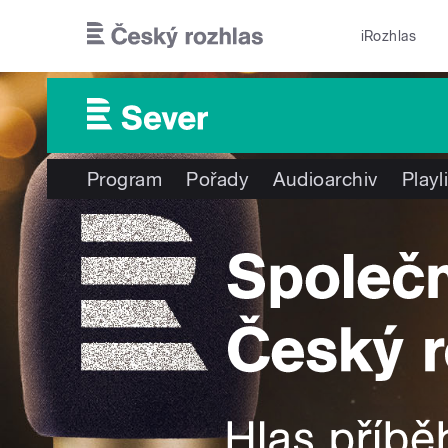
Přejít k hlavnímu obsahu
iRozhlas
Program
Pořady
Audioarchiv
Playl