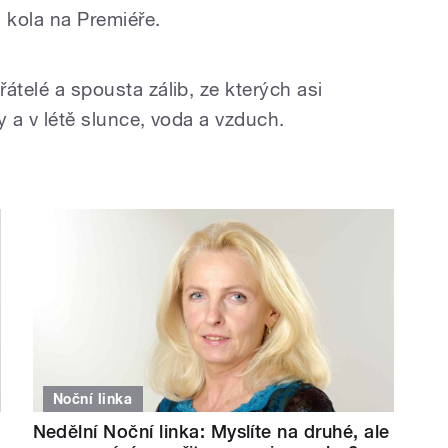
 kola na Premiéře.
řátelé a spousta zálib, ze kterých asi
ry a v létě slunce, voda a vzduch.
Noční linka
Nedělní Noční linka: Myslíte na druhé, ale