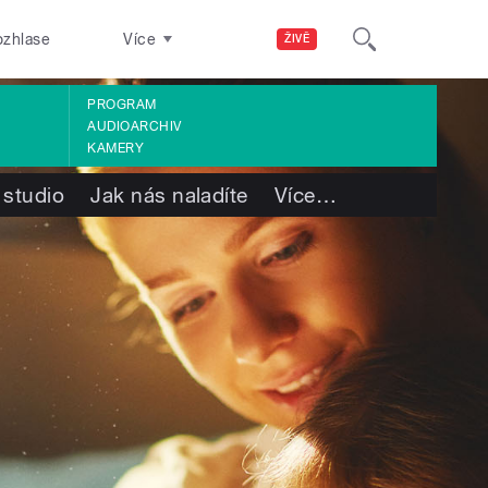
ozhlase
Více
ŽIVĚ
PROGRAM
AUDIOARCHIV
KAMERY
 studio
Jak nás naladíte
Více
…