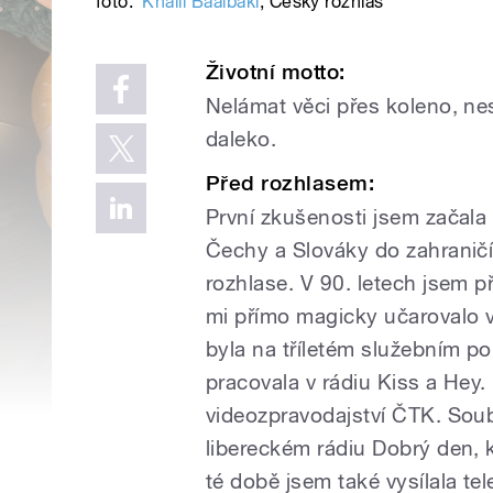
foto:
Khalil Baalbaki
,
Český rozhlas
Životní motto:
Nelámat věci přes koleno, nes
daleko.
Před rozhlasem:
První zkušenosti jsem začala 
Čechy a Slováky do zahranič
rozhlase. V 90. letech jsem p
mi přímo magicky učarovalo v
byla na tříletém služebním po
pracovala v rádiu Kiss a Hey.
videozpravodajství ČTK. Soub
libereckém rádiu Dobrý den, k
té době jsem také vysílala te