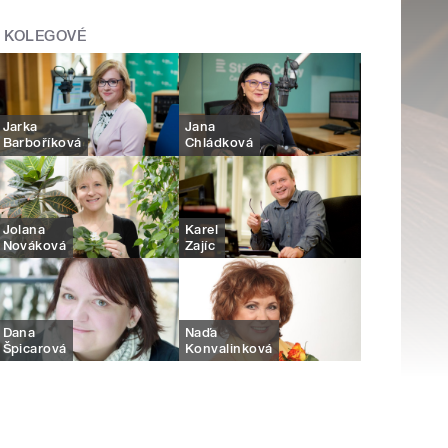
KOLEGOVÉ
Jarka
Jana
Barboříková
Chládková
Jolana
Karel
Nováková
Zajíc
Dana
Naďa
Špicarová
Konvalinková