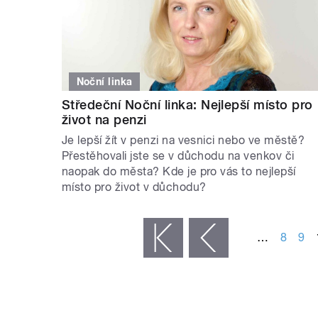
Noční linka
Středeční Noční linka: Nejlepší místo pro
život na penzi
Je lepší žít v penzi na vesnici nebo ve městě?
Přestěhovali jste se v důchodu na venkov či
naopak do města? Kde je pro vás to nejlepší
místo pro život v důchodu?
STRÁNKY
…
8
9
« první
‹ předchozí