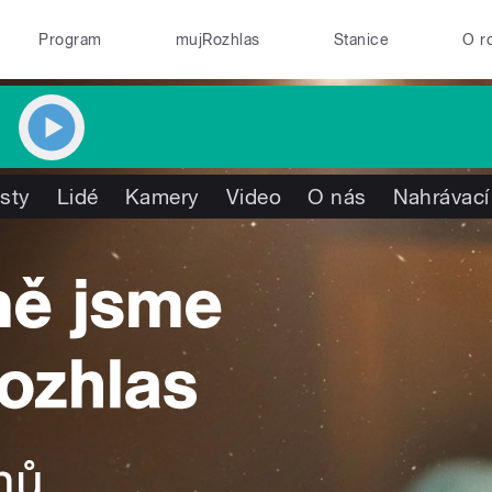
Program
mujRozhlas
Stanice
O r
isty
Lidé
Kamery
Video
O nás
Nahrávací