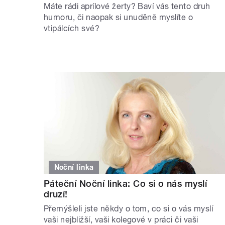
Máte rádi aprílové žerty? Baví vás tento druh
humoru, či naopak si unuděně myslíte o
vtipálcích své?
Noční linka
Páteční Noční linka: Co si o nás myslí
druzí!
Přemýšleli jste někdy o tom, co si o vás myslí
vaši nejbližší, vaši kolegové v práci či vaši