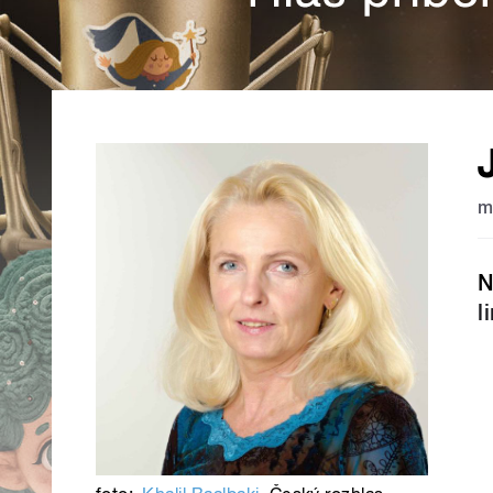
m
N
l