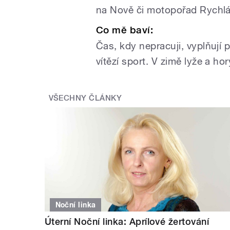
na Nově či motopořad Rychlá
Co mě baví:
Čas, kdy nepracuji, vyplňují p
vítězí sport. V zimě lyže a ho
VŠECHNY ČLÁNKY
Noční linka
Úterní Noční linka: Aprílové žertování