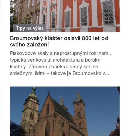
Tipy na výlet
Broumovský klášter oslavil 800 let od
svého založení
Pískovcové skály s neprostupnými roklinami,
typická venkovská architektura a barokní
kostely. Zároveň poněkud drsný kraj se
srdečnými lidmi – takové je Broumovsko v...