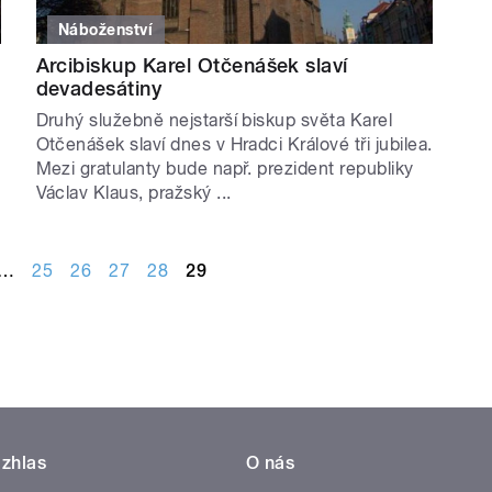
Náboženství
Arcibiskup Karel Otčenášek slaví
devadesátiny
Druhý služebně nejstarší biskup světa Karel
Otčenášek slaví dnes v Hradci Králové tři jubilea.
Mezi gratulanty bude např. prezident republiky
Václav Klaus, pražský ...
…
25
26
27
28
29
zhlas
O nás