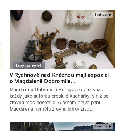
3 minuty
Tipy na výlet
V Rychnově nad Kněžnou mají expozici
o Magdaleně Dobromile...
Magdalenu Dobromilu Rettigovou zná snad
každý jako autorku proslulé kuchařky, v níž se
zrovna moc nešetřilo. A přitom právě paní
Magdalena neměla zrovna lehký život...
3 minuty