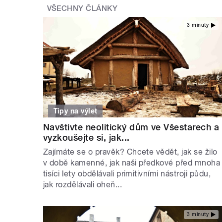
VŠECHNY ČLÁNKY
3 minuty
Tipy na výlet
Navštivte neolitický dům ve Všestarech a
vyzkoušejte si, jak...
Zajímáte se o pravěk? Chcete vědět, jak se žilo
v době kamenné, jak naši předkové před mnoha
tisíci lety obdělávali primitivními nástroji půdu,
jak rozdělávali oheň...
3 minuty