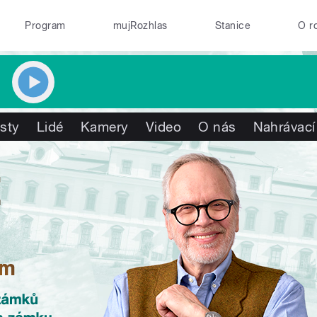
Program
mujRozhlas
Stanice
O r
isty
Lidé
Kamery
Video
O nás
Nahrávací