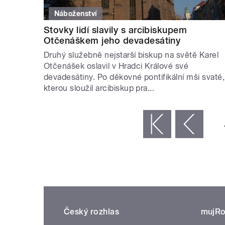
Náboženství
Stovky lidí slavily s arcibiskupem
Otčenáškem jeho devadesátiny
Druhý služebně nejstarší biskup na světě Karel
Otčenášek oslavil v Hradci Králové své
devadesátiny. Po děkovné pontifikální mši svaté,
kterou sloužil arcibiskup pra...
STRÁNKY
« první
‹ předchozí
Český rozhlas
mujRo