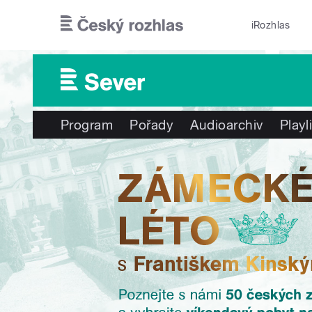
Přejít k hlavnímu obsahu
iRozhlas
Program
Pořady
Audioarchiv
Playl