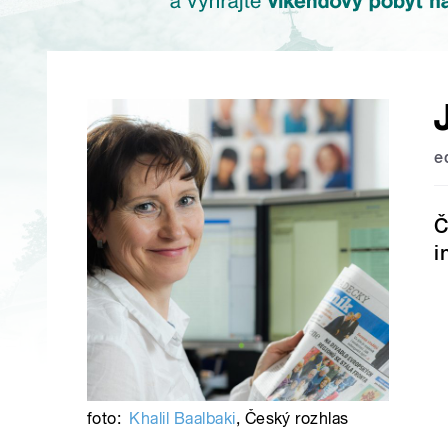
e
Č
i
foto:
Khalil Baalbaki
,
Český rozhlas