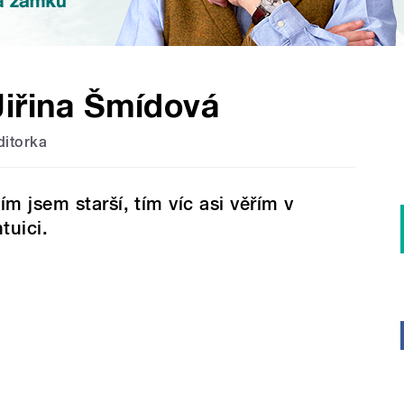
Jiřina Šmídová
ditorka
ím jsem starší, tím víc asi věřím v
ntuici.