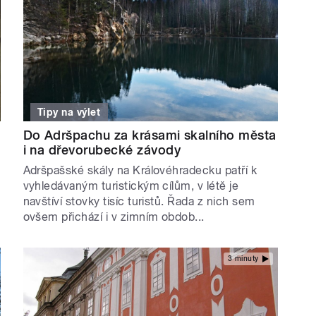
Tipy na výlet
Do Adršpachu za krásami skalního města
i na dřevorubecké závody
Adršpašské skály na Královéhradecku patří k
vyhledávaným turistickým cílům, v létě je
navštíví stovky tisíc turistů. Řada z nich sem
ovšem přichází i v zimním obdob...
3 minuty