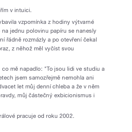
řím v intuici.
vybavila vzpomínka z hodiny výtvarné
- na jednu polovinu papíru se nanesly
laní řádně rozmázly a po otevření čekal
raz, z něhož měl vyčíst svou
, co mě napadlo: "To jsou lidi ve studiu a
i letech jsem samozřejmě nemohla ani
 dvacet let můj denní chleba a že v něm
pravdy, můj částečný exbicionismus i
álové pracuje od roku 2002.