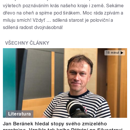
výletech poznáváním krás našeho kraje i země. Sekáme
dřevo na oheň a spíme pod širákem. Moc ráda zpívám a
miluju smích! Vždyť … sdílená starost je poloviční a
sdílená radost dvojnásobná!
VŠECHNY ČLÁNKY
18 minut
Literatura
Jan Beránek hledal stopy svého zmizelého
prastrýce. Vznikla tak kniha Pátrání po Silvestrovi