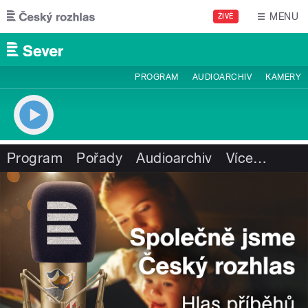
Přejít k hlavnímu obsahu
MENU
ŽIVĚ
PROGRAM
AUDIOARCHIV
KAMERY
Program
Pořady
Audioarchiv
Více
…