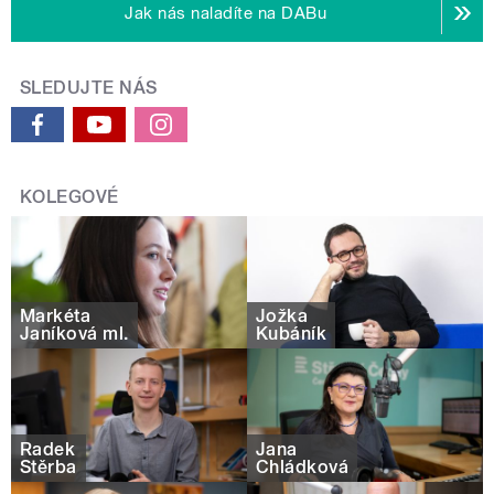
Jak nás naladíte na DABu
SLEDUJTE NÁS
KOLEGOVÉ
Markéta
Jožka
Janíková ml.
Kubáník
Radek
Jana
Štěrba
Chládková