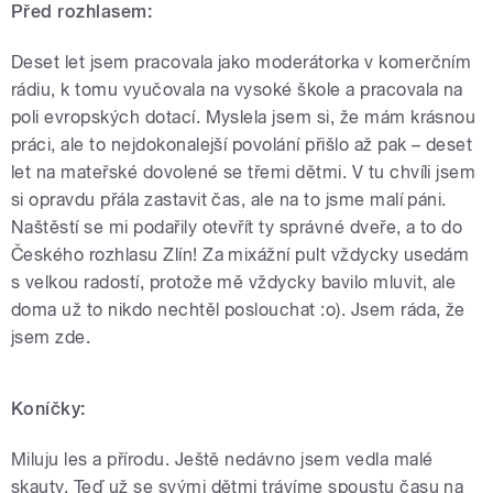
Před rozhlasem:
Deset let jsem pracovala jako moderátorka v komerčním
rádiu, k tomu vyučovala na vysoké škole a pracovala na
poli evropských dotací. Myslela jsem si, že mám krásnou
práci, ale to nejdokonalejší povolání přišlo až pak – deset
let na mateřské dovolené se třemi dětmi. V tu chvíli jsem
si opravdu přála zastavit čas, ale na to jsme malí páni.
Naštěstí se mi podařily otevřít ty správné dveře, a to do
Českého rozhlasu Zlín! Za mixážní pult vždycky usedám
s velkou radostí, protože mě vždycky bavilo mluvit, ale
doma už to nikdo nechtěl poslouchat :o)
. Jsem ráda, že
jsem zde.
Koníčky:
Miluju les a přírodu. Ještě nedávno jsem vedla malé
skauty. Teď už se svými dětmi trávíme spoustu času na