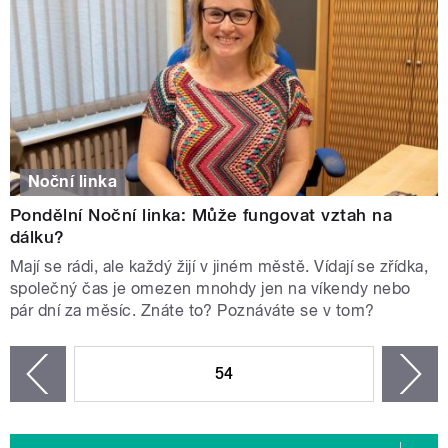
Noční linka
Pondělní Noční linka: Může fungovat vztah na
dálku?
Mají se rádi, ale každý žijí v jiném městě. Vídají se zřídka,
společný čas je omezen mnohdy jen na víkendy nebo
pár dní za měsíc. Znáte to? Poznáváte se v tom?
STRÁNKY
54
n
zí