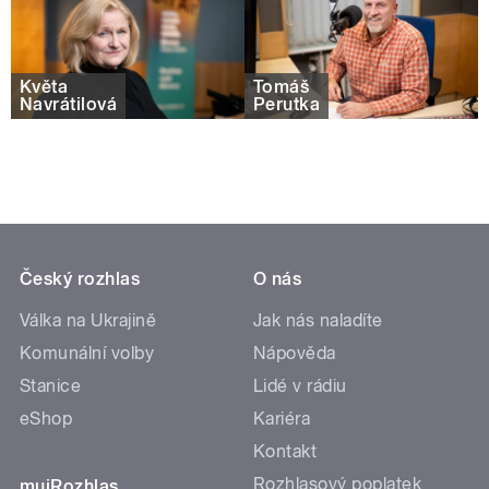
Květa
Tomáš
Navrátilová
Perutka
Český rozhlas
O nás
Válka na Ukrajině
Jak nás naladíte
Komunální volby
Nápověda
Stanice
Lidé v rádiu
eShop
Kariéra
Kontakt
Rozhlasový poplatek
mujRozhlas