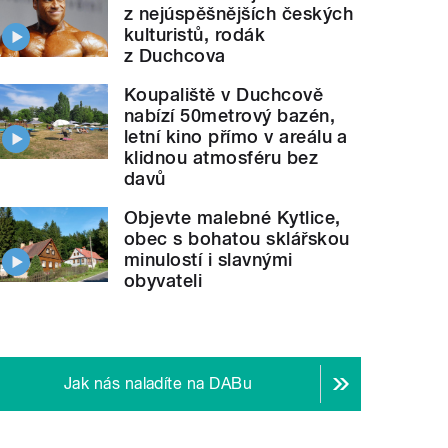
z nejúspěšnějších českých
kulturistů, rodák
z Duchcova
Koupaliště v Duchcově
nabízí 50metrový bazén,
letní kino přímo v areálu a
klidnou atmosféru bez
davů
Objevte malebné Kytlice,
obec s bohatou sklářskou
minulostí i slavnými
obyvateli
Jak nás naladíte na DABu