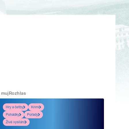
mujRozhlas
Hry a četby
Krimi
Pohádky
Pořady
Živé vysílání