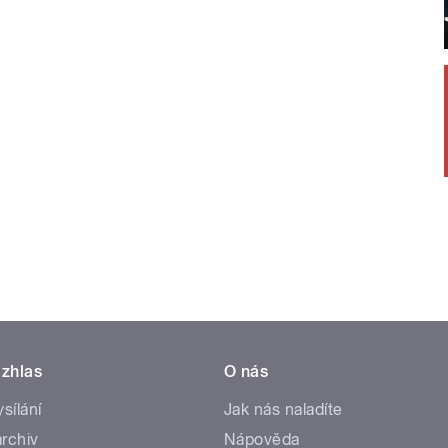
zhlas
O nás
ysílání
Jak nás naladíte
rchiv
Nápověda