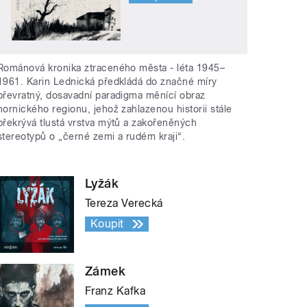
Románová kronika ztraceného města - léta 1945–
1961. Karin Lednická předkládá do značné míry
převratný, dosavadní paradigma měnící obraz
hornického regionu, jehož zahlazenou historii stále
překrývá tlustá vrstva mýtů a zakořeněných
stereotypů o „černé zemi a rudém kraji“.
Lyžák
Tereza Verecká
Koupit
Zámek
Franz Kafka