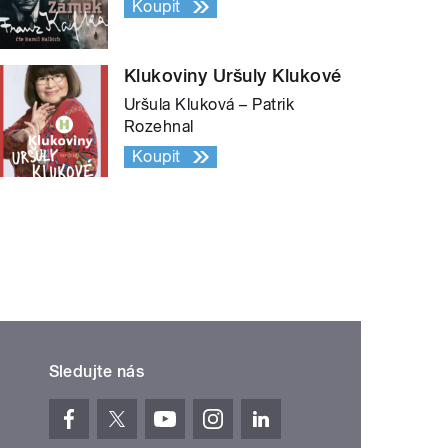
Koupit
Klukoviny Uršuly Klukové
Uršula Kluková – Patrik
Rozehnal
Koupit
Sledujte nás