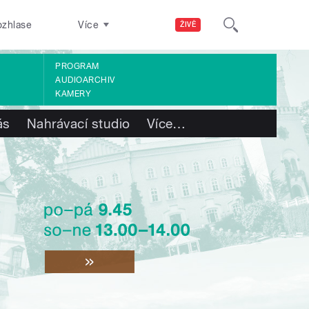
ozhlase
Více
ŽIVĚ
PROGRAM
AUDIOARCHIV
KAMERY
ás
Nahrávací studio
Více
…