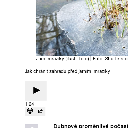
Jarní mrazíky (ilustr. foto) | Foto: Shutterst
Jak chránit zahradu před jarními mrazíky
1:24
Dubnové proměnlivé počasí 