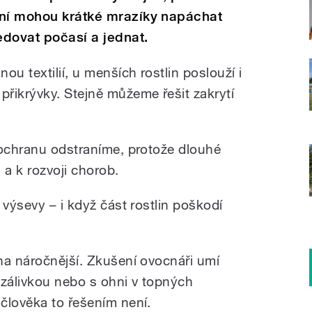
ení mohou krátké mrazíky napáchat
edovat počasí a jednat.
 textilií, u menších rostlin poslouží i
řikrývky. Stejně můžeme řešit zakrytí
 ochranu odstraníme, protože dlouhé
n a k rozvoji chorob.
 výsevy – i když část rostlin poškodí
na náročnější. Zkušení ovocnáři umí
 zálivkou nebo s ohni v topných
člověka to řešením není.