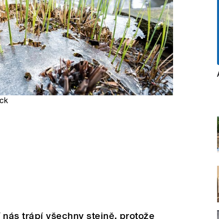
ock
nás trápí všechny stejně, protože