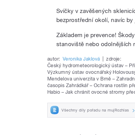
Svíčky v zavěšených sklenicí
bezprostřední okolí, navíc b
Základem je prevence! Škod
stanoviště nebo odolnějších 
autor:
Veronika Jaklová
|
zdroje:
Český hydrometeorologický ústav – Příz
Výzkumný ústav ovocnářský Holovousy
Mendelova univerzita v Brně – Zahradni
časopis Zahrádkář – Ochrana rostlin 
Habio – Jak chránit ovocné stromy pře
Všechny díly pořadu na mujRozhlas