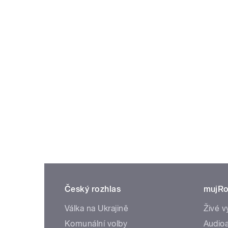
Český rozhlas
mujRo
Válka na Ukrajině
Živé v
Komunální volby
Audioa