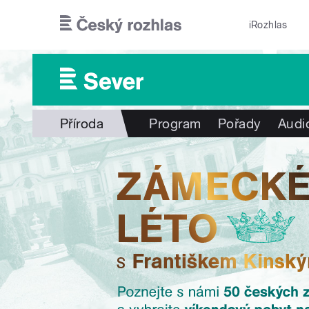
Přejít k hlavnímu obsahu
iRozhlas
Příroda
Program
Pořady
Audi