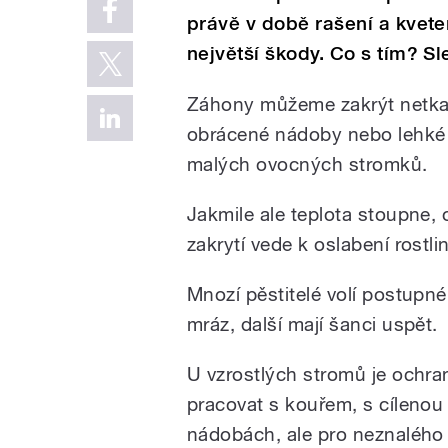
právě v době rašení a kvet
největší škody. Co s tím? Sl
Záhony můžeme zakrýt netkanou
obrácené nádoby nebo lehké p
malých ovocných stromků.
Jakmile ale teplota stoupne,
zakrytí vede k oslabení rostli
Mnozí pěstitelé volí postupné
mráz, další mají šanci uspět.
U vzrostlých stromů je ochra
pracovat s kouřem, s cílenou
nádobách, ale pro neznalého 