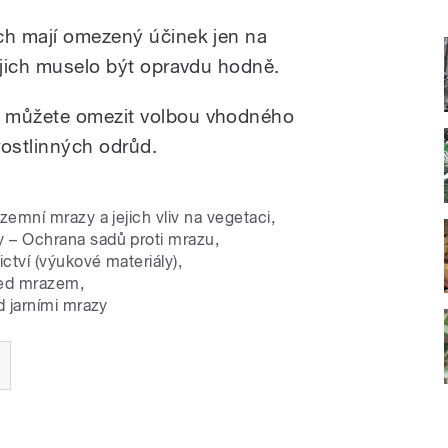
ch mají omezený účinek jen na
y jich muselo být opravdu hodně.
y můžete omezit volbou vhodného
rostlinných odrůd.
emní mrazy a jejich vliv na vegetaci
,
 – Ochrana sadů proti mrazu
,
ctví (výukové materiály)
,
před mrazem
,
d jarními mrazy