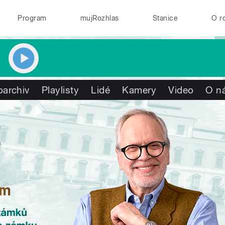
Program
mujRozhlas
Stanice
O r
oarchiv
Playlisty
Lidé
Kamery
Video
O n