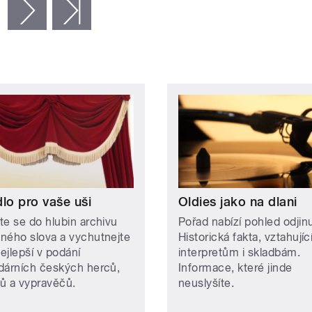
následující ›
poslední »
lo pro vaše uši
Oldies jako na dlani
te se do hlubin archivu
Pořad nabízí pohled odjin
ného slova a vychutnejte
Historická fakta, vztahujíc
nejlepší v podání
interpretům i skladbám.
dárních českých herců,
Informace, které jinde
ů a vypravěčů.
neuslyšíte.