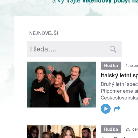
NEJNOVĚJŠÍ
Hudba
1. srp
Italský letní s
Druhý letní spec
Připomeneme si 
Československu
Hudba
25. če