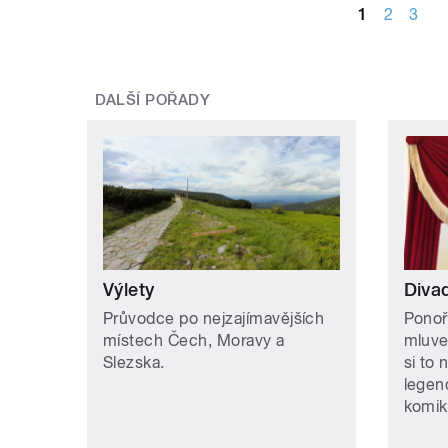
1
2
3
DALŠÍ POŘADY
Výlety
Divad
Průvodce po nejzajímavějších
Ponoř
místech Čech, Moravy a
mluve
Slezska.
si to 
legen
komik