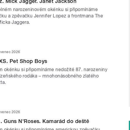
z. Mick Jagger. Janet Jackson
elném narozeninovém okénku si připomínáme
čku a zpěvačku Jennifer Lopez a frontmana The
Micka Jaggera.
rvenec 2026
NXS. Pet Shop Boys
 okénku si připomínáme nedožité 87. narozeniny
 plzeňského rodáka – mnohonásobného zlatého
ta.
rvenec 2026
. Guns N'Roses. Kamarád do deště
m okénku si připomínáme americkou zpěvačku