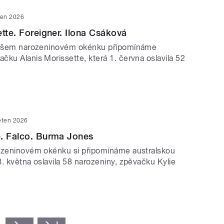
ven 2026
ette. Foreigner. Ilona Csáková
 našem narozeninovém okénku připomínáme
ku Alanis Morissette, která 1. června oslavila 52
ěten 2026
e. Falco. Burma Jones
ozeninovém okénku si připomínáme australskou
. května oslavila 58 narozeniny, zpěvačku Kylie