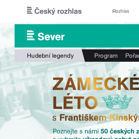
Přejít k hlavnímu obsahu
iRozhlas
Hudební legendy
Program
Pořa