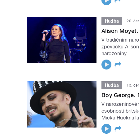
Hudba
20. če
Alison Moyet.
V tradičním nar
zpěvačku Alison 
narozeniny
Hudba
13. če
Boy George. 
V narozeninové
osobností brits
Micka Hucknalla