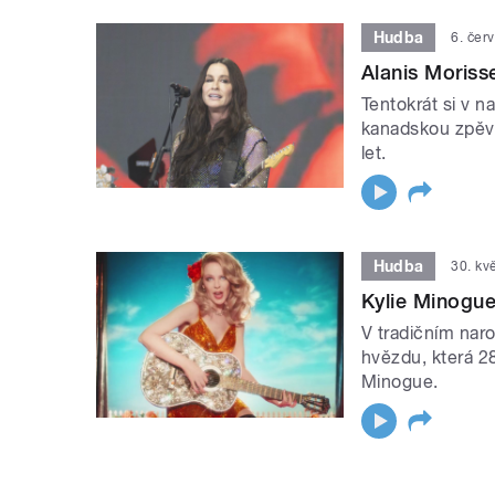
Hudba
6. čer
Alanis Moriss
Tentokrát si v
kanadskou zpěvač
let.
Hudba
30. kv
Kylie Minogu
V tradičním nar
hvězdu, která 28
Minogue.
STRÁNKY