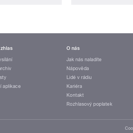
zhlas
O nás
ysílání
Jak nás naladíte
rchiv
Nápověda
sty
Lidé v rádiu
í aplikace
Kariéra
Kontakt
Rozhlasový poplatek
Coo