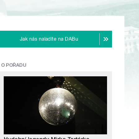
Jak nás naladíte na DABu
O POŘADU