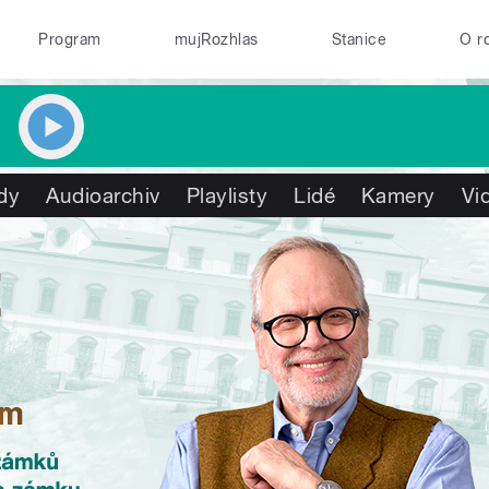
Program
mujRozhlas
Stanice
O r
dy
Audioarchiv
Playlisty
Lidé
Kamery
Vi