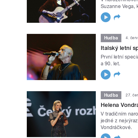
Suzanne Vega, kt
Hudba
4. čer
Italský letní s
První letní spec
a 90. let.
Hudba
27. če
Helena Vondr
V tradičním nar
jedné z nejvýra
Vondráčkové.