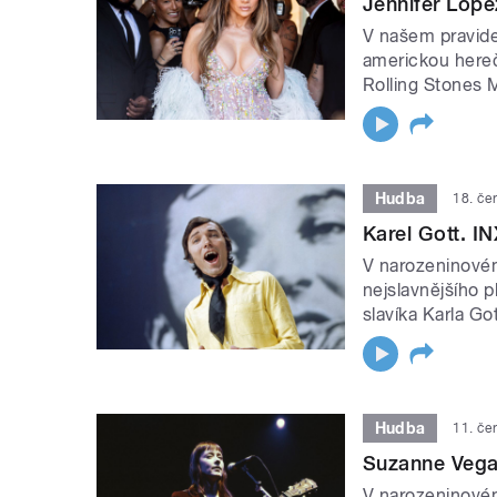
Jennifer Lope
V našem pravid
americkou here
Rolling Stones 
Hudba
18. če
Karel Gott. I
V narozeninovém
nejslavnějšího
slavíka Karla Got
Hudba
11. če
Suzanne Vega
V narozeninové