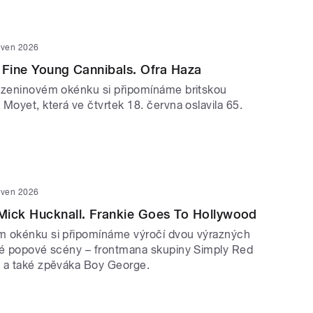
rven 2026
 Fine Young Cannibals. Ofra Haza
ozeninovém okénku si připomínáme britskou
Moyet, která ve čtvrtek 18. června oslavila 65.
rven 2026
Mick Hucknall. Frankie Goes To Hollywood
m okénku si připomínáme výročí dvou výrazných
ké popové scény – frontmana skupiny Simply Red
 a také zpěváka Boy George.