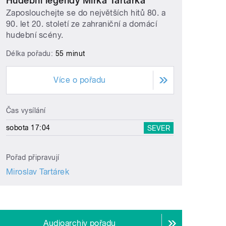
Hudební legendy Mirka Tartárka
Zaposlouchejte se do největších hitů 80. a
90. let 20. století ze zahraniční a domácí
hudební scény.
Délka pořadu:
55 minut
Více o pořadu
Čas vysílání
sobota 17:04
SEVER
Pořad připravují
Miroslav Tartárek
Audioarchiv pořadu