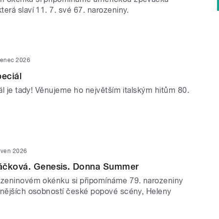
erá slaví 11. 7. své 67. narozeniny.
venec 2026
peciál
iál je tady! Věnujeme ho největším italským hitům 80.
rven 2026
áčková. Genesis. Donna Summer
ozeninovém okénku si připomínáme 79. narozeniny
znějších osobností české popové scény, Heleny