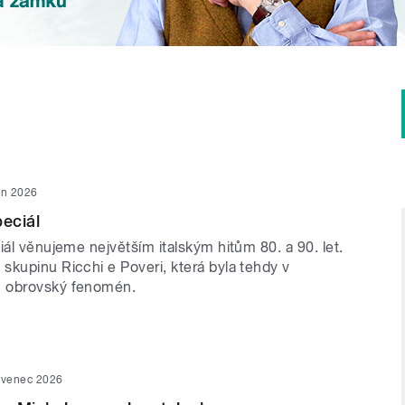
en 2026
peciál
iál věnujeme největším italským hitům 80. a 90. let.
skupinu Ricchi e Poveri, která byla tehdy v
 obrovský fenomén.
rvenec 2026