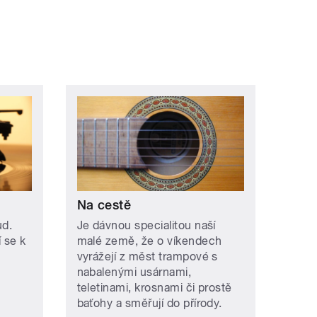
Na cestě
ud.
Je dávnou specialitou naší
í se k
malé země, že o víkendech
vyrážejí z měst trampové s
nabalenými usárnami,
teletinami, krosnami či prostě
baťohy a směřují do přírody.