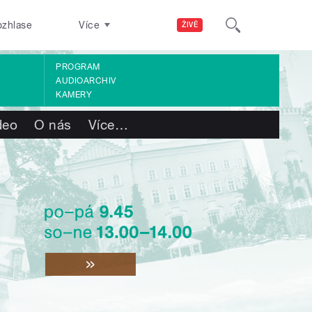
ozhlase
Více
ŽIVĚ
PROGRAM
AUDIOARCHIV
KAMERY
deo
O nás
Více
…