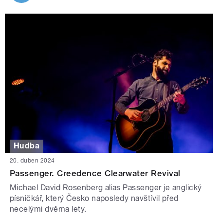
Hudba
20. duben 2024
Passenger. Creedence Clearwater Revival
Michael David Rosenberg alias Passenger je anglický
písničkář, který Česko naposledy navštívil před
necelými dvěma lety.