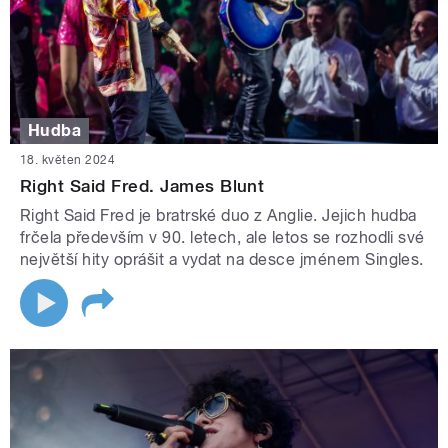
Hudba
18. květen 2024
Right Said Fred. James Blunt
Right Said Fred je bratrské duo z Anglie. Jejich hudba
frčela především v 90. letech, ale letos se rozhodli své
největší hity oprášit a vydat na desce jménem Singles.