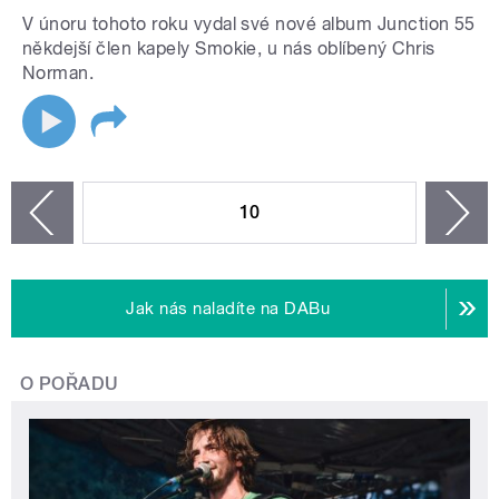
V únoru tohoto roku vydal své nové album Junction 55
někdejší člen kapely Smokie, u nás oblíbený Chris
Norman.
STRÁNKY
10
n
zí
Jak nás naladíte na DABu
O POŘADU