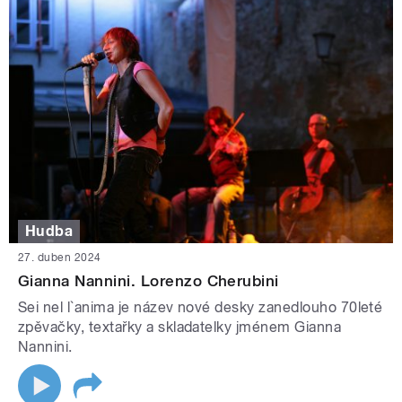
Hudba
27. duben 2024
Gianna Nannini. Lorenzo Cherubini
Sei nel l`anima je název nové desky zanedlouho 70leté
zpěvačky, textařky a skladatelky jménem Gianna
Nannini.