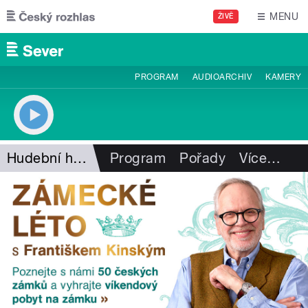
Přejít k hlavnímu obsahu
MENU
ŽIVĚ
PROGRAM
AUDIOARCHIV
KAMERY
Hudební hledání
Program
Pořady
Více
…