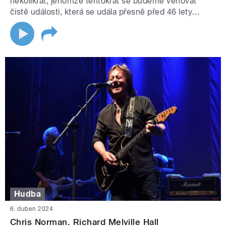
několikrát, jenomže tentokrát se budeme věnovat
čistě události, která se udála přesně před 46 lety…
Hudba
6. duben 2024
Chris Norman. Richard Melville Hall