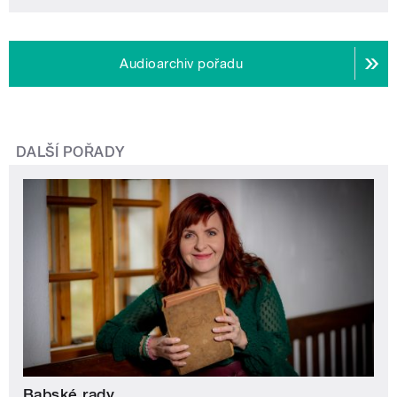
Audioarchiv pořadu
DALŠÍ POŘADY
Babské rady