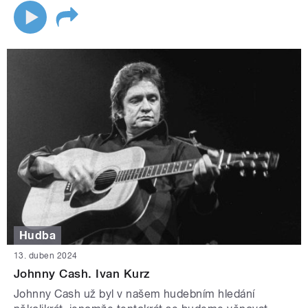
Hudba
13. duben 2024
Johnny Cash. Ivan Kurz
Johnny Cash už byl v našem hudebním hledání