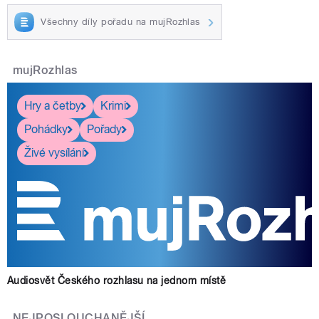
Všechny díly pořadu na mujRozhlas
mujRozhlas
Hry a četby
Krimi
Pohádky
Pořady
Živé vysílání
Audiosvět Českého rozhlasu na jednom místě
NEJPOSLOUCHANĚJŠÍ