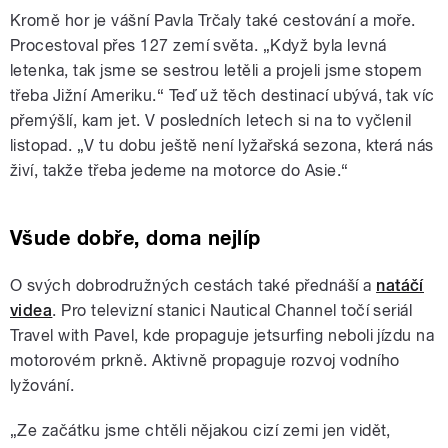
Kromě hor je vášní Pavla Trčaly také cestování a moře.
Procestoval přes 127 zemí světa. „Když byla levná
letenka, tak jsme se sestrou letěli a projeli jsme stopem
třeba Jižní Ameriku.“ Teď už těch destinací ubývá, tak víc
přemýšlí, kam jet. V posledních letech si na to vyčlenil
listopad. „V tu dobu ještě není lyžařská sezona, která nás
živí, takže třeba jedeme na motorce do Asie.“
Všude dobře, doma nejlíp
O svých dobrodružných cestách také přednáší a
natáčí
videa
. Pro televizní stanici Nautical Channel točí seriál
Travel with Pavel, kde propaguje jetsurfing neboli jízdu na
motorovém prkně. Aktivně propaguje rozvoj vodního
lyžování.
„Ze začátku jsme chtěli nějakou cizí zemi jen vidět,