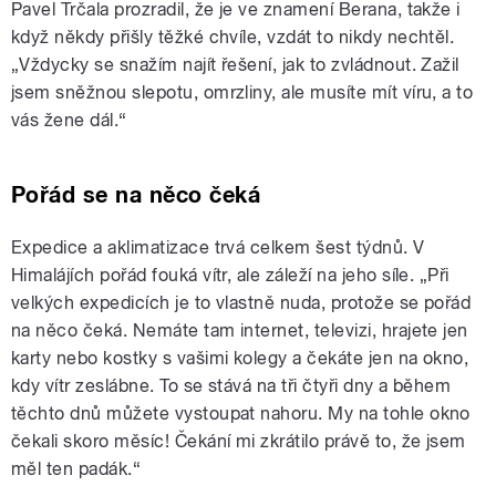
Pavel Trčala prozradil, že je ve znamení Berana, takže i
když někdy přišly těžké chvíle, vzdát to nikdy nechtěl.
„Vždycky se snažím najít řešení, jak to zvládnout. Zažil
jsem sněžnou slepotu, omrzliny, ale musíte mít víru, a to
vás žene dál.“
Pořád se na něco čeká
Expedice a aklimatizace trvá celkem šest týdnů. V
Himalájích pořád fouká vítr, ale záleží na jeho síle. „Při
velkých expedicích je to vlastně nuda, protože se pořád
na něco čeká. Nemáte tam internet, televizi, hrajete jen
karty nebo kostky s vašimi kolegy a čekáte jen na okno,
kdy vítr zeslábne. To se stává na tři čtyři dny a během
těchto dnů můžete vystoupat nahoru. My na tohle okno
čekali skoro měsíc! Čekání mi zkrátilo právě to, že jsem
měl ten padák.“