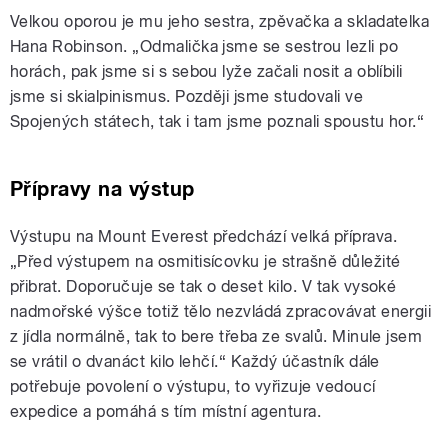
Velkou oporou je mu jeho sestra, zpěvačka a skladatelka
Hana Robinson. „Odmalička jsme se sestrou lezli po
horách, pak jsme si s sebou lyže začali nosit a oblíbili
jsme si skialpinismus. Později jsme studovali ve
Spojených státech, tak i tam jsme poznali spoustu hor.“
Přípravy na výstup
Výstupu na Mount Everest předchází velká příprava.
„Před výstupem na osmitisícovku je strašně důležité
přibrat. Doporučuje se tak o deset kilo. V tak vysoké
nadmořské výšce totiž tělo nezvládá zpracovávat energii
z jídla normálně, tak to bere třeba ze svalů. Minule jsem
se vrátil o dvanáct kilo lehčí.“ Každý účastník dále
potřebuje povolení o výstupu, to vyřizuje vedoucí
expedice a pomáhá s tím místní agentura.