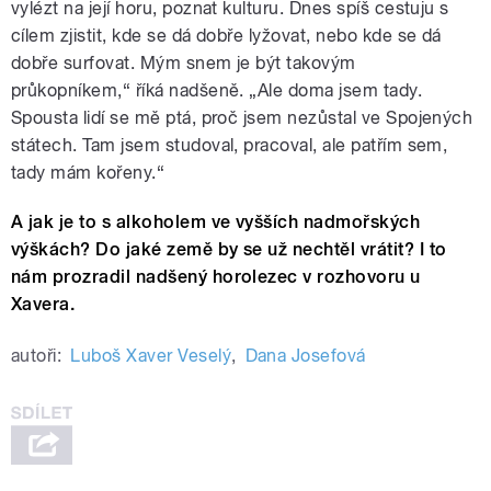
vylézt na její horu, poznat kulturu. Dnes spíš cestuju s
cílem zjistit, kde se dá dobře lyžovat, nebo kde se dá
dobře surfovat. Mým snem je být takovým
průkopníkem,“ říká nadšeně. „Ale doma jsem tady.
Spousta lidí se mě ptá, proč jsem nezůstal ve Spojených
státech. Tam jsem studoval, pracoval, ale patřím sem,
tady mám kořeny.“
A jak je to s alkoholem ve vyšších nadmořských
výškách? Do jaké země by se už nechtěl vrátit?
I to
nám prozradil nadšený horolezec v rozhovoru u
Xavera.
autoři:
Luboš Xaver Veselý
,
Dana Josefová