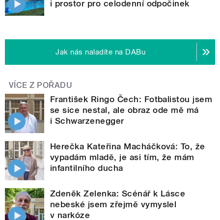
i prostor pro celodenní odpočinek
Jak nás naladíte na DABu
VÍCE Z POŘADU
František Ringo Čech: Fotbalistou jsem
se sice nestal, ale obraz ode mě má
i Schwarzenegger
Herečka Kateřina Macháčková: To, že
vypadám mladě, je asi tím, že mám
infantilního ducha
Zdeněk Zelenka: Scénář k Lásce
nebeské jsem zřejmě vymyslel
v narkóze