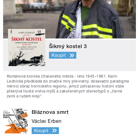
Šikmý kostel 3
Koupit
Románová kronika ztraceného města - léta 1945–1961. Karin
Lednická předkládá do značné míry převratný, dosavadní paradigma
měnící obraz hornického regionu, jehož zahlazenou historii stále
překrývá tlustá vrstva mýtů a zakořeněných stereotypů o „černé
zemi a rudém kraji“.
Bláznova smrt
Václav Erben
Koupit