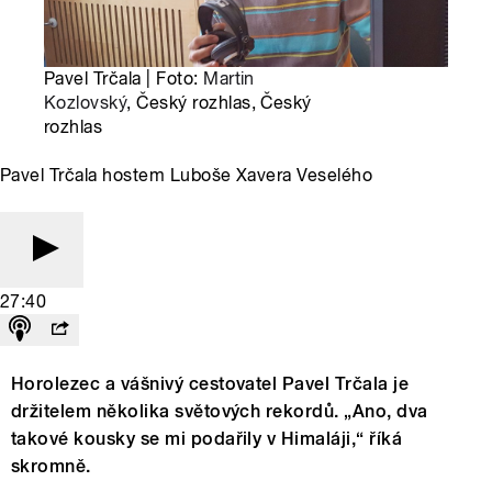
Pavel Trčala | Foto:
Martin
Kozlovský
, Český rozhlas, Český
rozhlas
Pavel Trčala hostem Luboše Xavera Veselého
27:40
Horolezec a vášnivý cestovatel Pavel Trčala je
držitelem několika světových rekordů. „Ano, dva
takové kousky se mi podařily v Himaláji,“ říká
skromně.