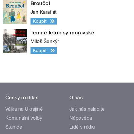
Broučci
Jan Karafiát
Koupit
Temné letopisy moravské
Miloš Šenkýř
Koupit
Český rozhlas
O nás
Válka na Ukrajině
Jak nás naladíte
Komunální volby
Nápověda
Stanice
Lidé v rádiu