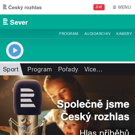
Přejít k hlavnímu obsahu
MENU
ŽIVĚ
PROGRAM
AUDIOARCHIV
KAMERY
Sport
Program
Pořady
Více
…