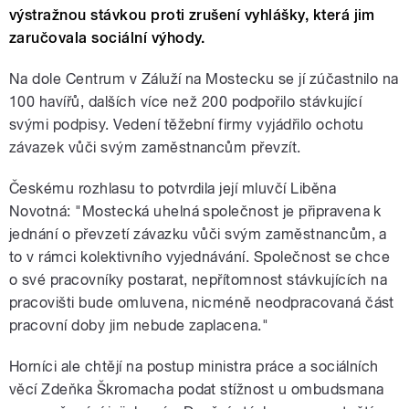
výstražnou stávkou proti zrušení vyhlášky, která jim
zaručovala sociální výhody.
Na dole Centrum v Záluží na Mostecku se jí zúčastnilo na
100 havířů, dalších více než 200 podpořilo stávkující
svými podpisy. Vedení těžební firmy vyjádřilo ochotu
závazek vůči svým zaměstnancům převzít.
Českému rozhlasu to potvrdila její mluvčí Liběna
Novotná: "Mostecká uhelná společnost je připravena k
jednání o převzetí závazku vůči svým zaměstnancům, a
to v rámci kolektivního vyjednávání. Společnost se chce
o své pracovníky postarat, nepřítomnost stávkujících na
pracovišti bude omluvena, nicméně neodpracovaná část
pracovní doby jim nebude zaplacena."
Horníci ale chtějí na postup ministra práce a sociálních
věcí Zdeňka Škromacha podat stížnost u ombudsmana