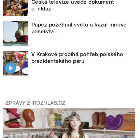
Česká televize uvede dokument
o inkluzi
Papež požehnal světu a kázal mírové
poselství
V Krakově probíhá pohřeb polského
prezidentského páru
ZPRÁVY Z IROZHLAS.CZ