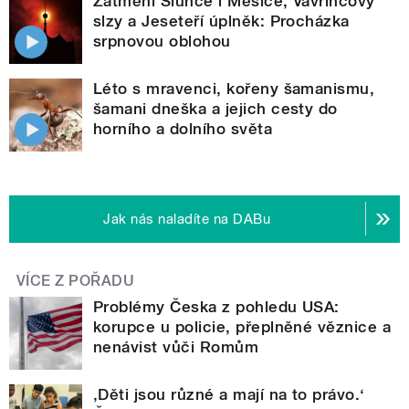
Zatmění Slunce i Měsíce, Vavřincovy
slzy a Jeseteří úplněk: Procházka
srpnovou oblohou
Léto s mravenci, kořeny šamanismu,
šamani dneška a jejich cesty do
horního a dolního světa
Jak nás naladíte na DABu
VÍCE Z POŘADU
Problémy Česka z pohledu USA:
korupce u policie, přeplněné věznice a
nenávist vůči Romům
‚Děti jsou různé a mají na to právo.‘