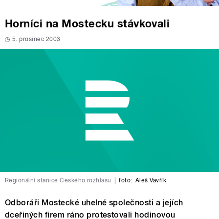
Horníci na Mostecku stávkovali
5. prosinec 2003
Regionální stanice Českého rozhlasu
|
foto:
Aleš Vavřík
Odboráři Mostecké uhelné společnosti a jejích
dceřiných firem ráno protestovali hodinovou