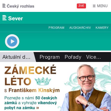
Přejít k hlavnímu obsahu
MENU
ŽIVĚ
PROGRAM
AUDIOARCHIV
KAMERY
Aktuální dění
Program
Pořady
Více
…