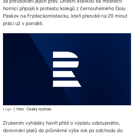
za porušování jejich práv. Dnešní stávkou se mostečtí
horníci připojili k protestu kolegů z černouhelného Dolu
Paskov na Frýdeckomístecku, kteří přerušili na 20 minut
práci už v pondělí.
Logo
|
foto:
Český rozhlas
Zrušením vyhlášky havíři přišli o výplatu odstupného,
dorovnání platů do průměrné výše rok po odchodu do