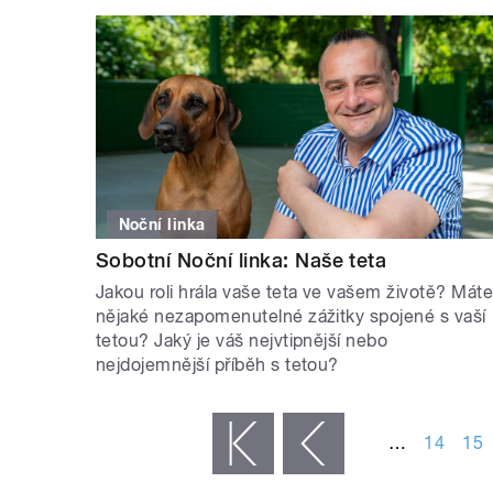
Noční linka
Sobotní Noční linka: Naše teta
Jakou roli hrála vaše teta ve vašem životě? Mát
nějaké nezapomenutelné zážitky spojené s vaší
tetou? Jaký je váš nejvtipnější nebo
nejdojemnější příběh s tetou?
STRÁNKY
…
14
15
« první
‹ předchozí