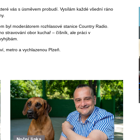
které vás s úsměvem probudí. Vysílám každé všední ráno
hy.
em byl moderátorem rozhlasové stanice Country Radio.
stravování obor kuchař – číšník, ale práci v
 vyhýbám.
ctví, metro a vychlazenou Plzeň.
Noční linka