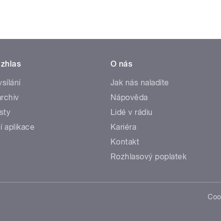
zhlas
O nás
ysílání
Jak nás naladíte
rchiv
Nápověda
sty
Lidé v rádiu
í aplikace
Kariéra
Kontakt
Rozhlasový poplatek
Coo