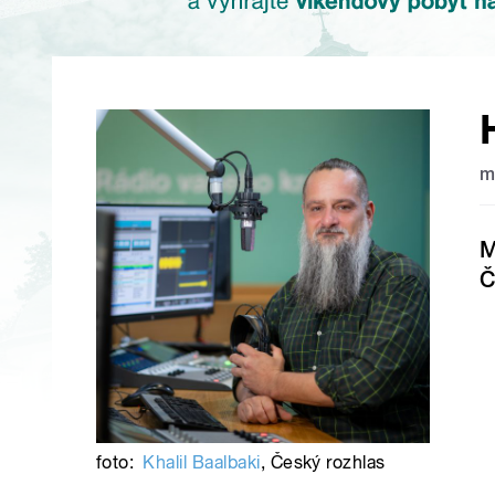
m
M
Č
foto:
Khalil Baalbaki
,
Český rozhlas