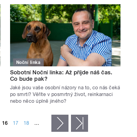
Noční linka
Sobotní Noční linka: Až příjde náš čas.
Co bude pak?
e
Jaké jsou vaše osobní názory na to, co nás čeká
po smrti? Věříte v posmrtný život, reinkarnaci
nebo něco úplně jiného?
16
17
18
…
následující ›
poslední »