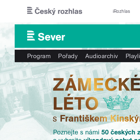
Přejít k hlavnímu obsahu
iRozhlas
Program
Pořady
Audioarchiv
Playl