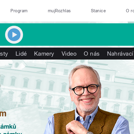
Program
mujRozhlas
Stanice
O r
isty
Lidé
Kamery
Video
O nás
Nahrávací