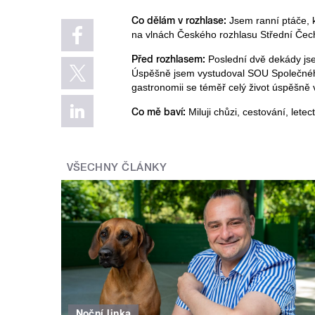
Co dělám v rozhlase:
Jsem ranní ptáče, 
na vlnách Českého rozhlasu Střední Čec
Před rozhlasem:
Poslední dvě dekády js
Úspěšně jsem vystudoval SOU Společného 
gastronomii se téměř celý život úspěšně
Co mě baví:
Miluji chůzi, cestování, lete
VŠECHNY ČLÁNKY
Noční linka