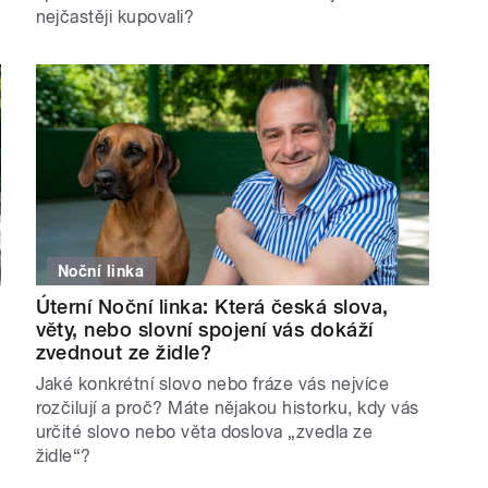
nejčastěji kupovali?
Noční linka
Úterní Noční linka: Která česká slova,
věty, nebo slovní spojení vás dokáží
zvednout ze židle?
Jaké konkrétní slovo nebo fráze vás nejvíce
rozčilují a proč? Máte nějakou historku, kdy vás
určité slovo nebo věta doslova „zvedla ze
židle“?