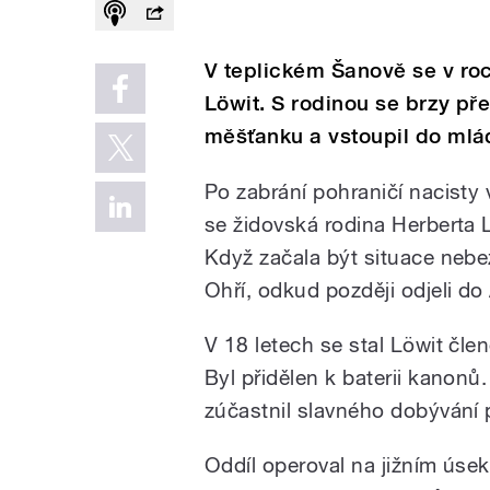
V teplickém Šanově se v roc
Löwit. S rodinou se brzy př
měšťanku a vstoupil do mlá
Po zabrání pohraničí nacisty 
se židovská rodina Herberta 
Když začala být situace nebe
Ohří, odkud později odjeli do 
V 18 letech se stal Löwit čl
Byl přidělen k baterii kanonů
zúčastnil slavného dobývání 
Oddíl operoval na jižním úsek