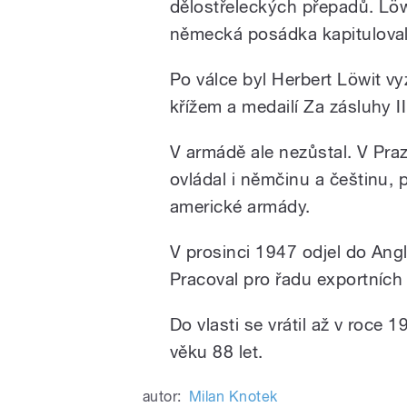
dělostřeleckých přepadů. Löw
německá posádka kapitulovala
Po válce byl Herbert Löwit
křížem a medailí Za zásluhy II
V armádě ale nezůstal. V Praze
ovládal i němčinu a češtinu, 
americké armády.
V prosinci 1947 odjel do Angl
Pracoval pro řadu exportních
Do vlasti se vrátil až v roce
věku 88 let.
autor:
Milan Knotek