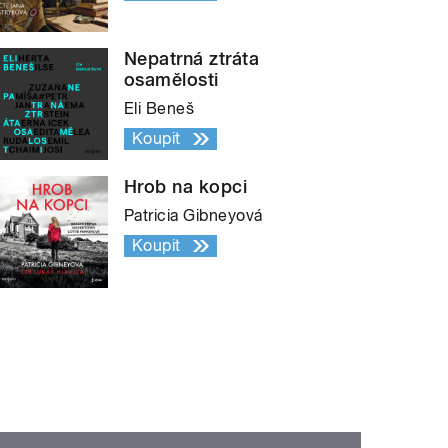
Nepatrná ztráta
osamělosti
Eli Beneš
Koupit
Hrob na kopci
Patricia Gibneyová
Koupit