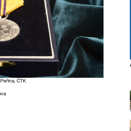
 Peřina, ČTK
ova