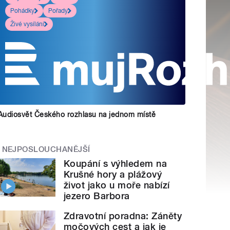
Pohádky
Pořady
Živé vysílání
Audiosvět Českého rozhlasu na jednom místě
NEJPOSLOUCHANĚJŠÍ
Koupání s výhledem na
Krušné hory a plážový
život jako u moře nabízí
jezero Barbora
Zdravotní poradna: Záněty
močových cest a jak je