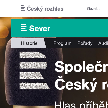
Přejít k hlavnímu obsahu
iRozhlas
Historie
Program
Pořady
Audi