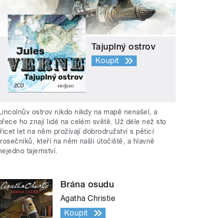
Tajuplný ostrov
Koupit
Lincolnův ostrov nikdo nikdy na mapě nenašel, a
přece ho znají lidé na celém světě. Už déle než sto
třicet let na něm prožívají dobrodružství s pěticí
trosečníků, kteří na něm našli útočiště, a hlavně
nejedno tajemství.
Brána osudu
Agatha Christie
Koupit