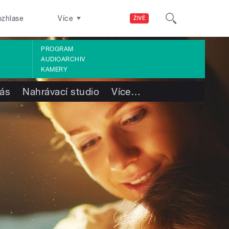
ozhlase
Více
ŽIVĚ
PROGRAM
AUDIOARCHIV
KAMERY
ás
Nahrávací studio
Více
…