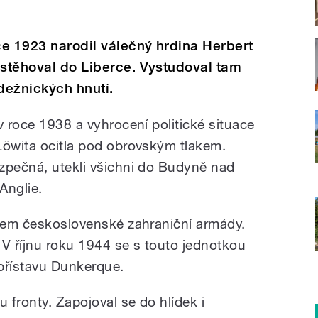
e 1923 narodil válečný hrdina Herbert
estěhoval do Liberce. Vystudoval tam
dežnických hnutí.
v roce 1938 a vyhrocení politické situace
Löwita ocitla pod obrovským tlakem.
zpečná, utekli všichni do Budyně nad
Anglie.
enem československé zahraniční armády.
. V říjnu roku 1944 se s touto jednotkou
přístavu Dunkerque.
u fronty. Zapojoval se do hlídek i