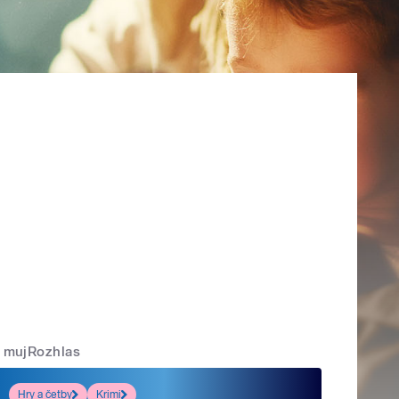
mujRozhlas
Hry a četby
Krimi