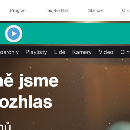
Program
mujRozhlas
Stanice
O r
oarchiv
Playlisty
Lidé
Kamery
Video
O n