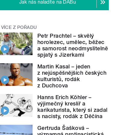
Jak nás naladíte na DABu
VÍCE Z POŘADU
Petr Prachtel – skvělý
horolezec, umělec, běžec
a samorost neodmyslitelně
spjatý s Jizerkami
Martin Kasal – jeden
z nejúspěšnějších českých
kulturistů, rodák
z Duchcova
Hanns Erich Köhler –
výjimečný kreslíř a
karikaturista, který si zadal
s nacisty, rodák z Děčína
Gertruda Šašková –
významná protinacistická