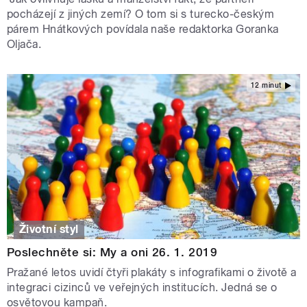
pocházejí z jiných zemí? O tom si s turecko-českým
párem Hnátkových povídala naše redaktorka Goranka
Oljača.
12 minut
Životní styl
Poslechněte si: My a oni 26. 1. 2019
Pražané letos uvidí čtyři plakáty s infografikami o životě a
integraci cizinců ve veřejných institucích. Jedná se o
osvětovou kampaň.