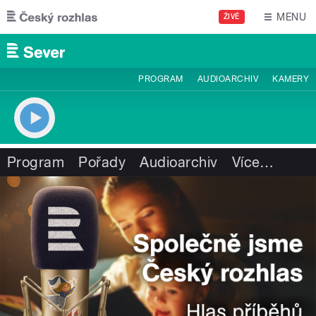
Přejít k hlavnímu obsahu
MENU
ŽIVĚ
PROGRAM
AUDIOARCHIV
KAMERY
Program
Pořady
Audioarchiv
Více
…