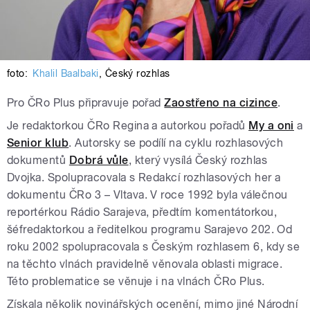
foto:
Khalil Baalbaki
,
Český rozhlas
Pro ČRo Plus připravuje pořad
Zaostřeno na cizince
.
Je redaktorkou ČRo Regina a autorkou pořadů
My a oni
a
Senior klub
. Autorsky se podílí na cyklu rozhlasových
dokumentů
Dobrá vůle
, který vysílá Český rozhlas
Dvojka. Spolupracovala s Redakcí rozhlasových her a
dokumentu ČRo 3 – Vltava. V roce 1992 byla válečnou
reportérkou Rádio Sarajeva, předtím komentátorkou,
šéfredaktorkou a ředitelkou programu Sarajevo 202. Od
roku 2002 spolupracovala s Českým rozhlasem 6, kdy se
na těchto vlnách pravidelně věnovala oblasti migrace.
Této problematice se věnuje i na vlnách ČRo Plus.
Získala několik novinářských ocenění, mimo jiné Národní