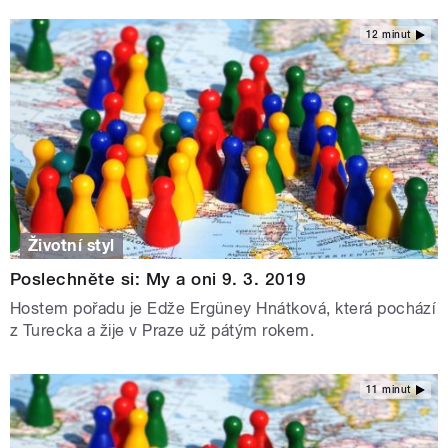
12 minut
Životní styl
Poslechněte si: My a oni 9. 3. 2019
Hostem pořadu je Edže Ergüney Hnátková, která pochází
z Turecka a žije v Praze už pátým rokem.
11 minut