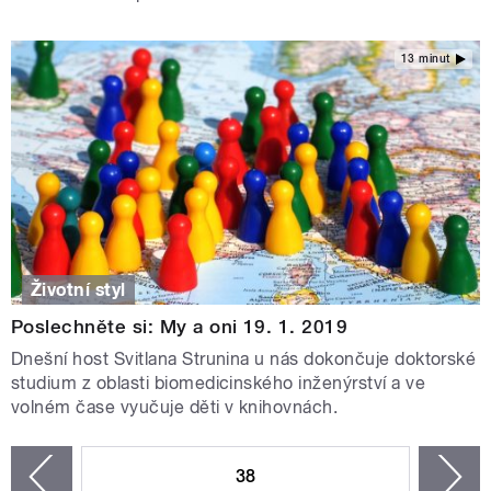
13 minut
Životní styl
Poslechněte si: My a oni 19. 1. 2019
Dnešní host Svitlana Strunina u nás dokončuje doktorské
studium z oblasti biomedicinského inženýrství a ve
volném čase vyučuje děti v knihovnách.
STRÁNKY
38
n
zí