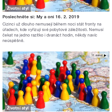
Životní styl
Poslechněte si: My a oni 16. 2. 2019
Cizinci už dlouho nemusejí během noci stát fronty na
úřadech, kde vyřizují své pobytové záležitosti. Nemusí
čekat na jedno razítko i dvanáct hodin, někdy navíc
neúspěšně.
11 minut
Životní styl