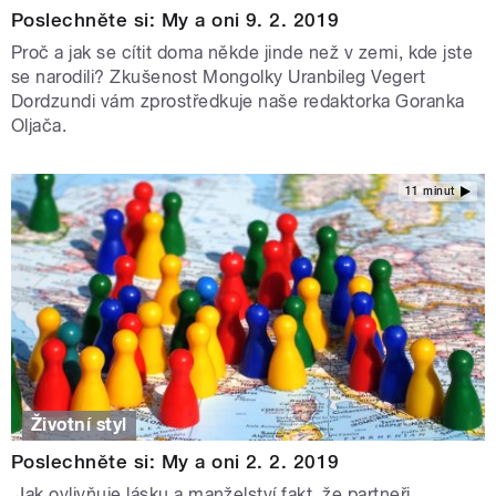
Poslechněte si: My a oni 9. 2. 2019
Proč a jak se cítit doma někde jinde než v zemi, kde jste
se narodili? Zkušenost Mongolky Uranbileg Vegert
Dordzundi vám zprostředkuje naše redaktorka Goranka
Oljača.
11 minut
Životní styl
Poslechněte si: My a oni 2. 2. 2019
Jak ovlivňuje lásku a manželství fakt, že partneři