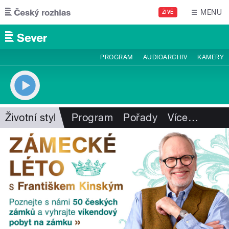
Přejít k hlavnímu obsahu
MENU
ŽIVĚ
PROGRAM
AUDIOARCHIV
KAMERY
Životní styl
Program
Pořady
Více
…