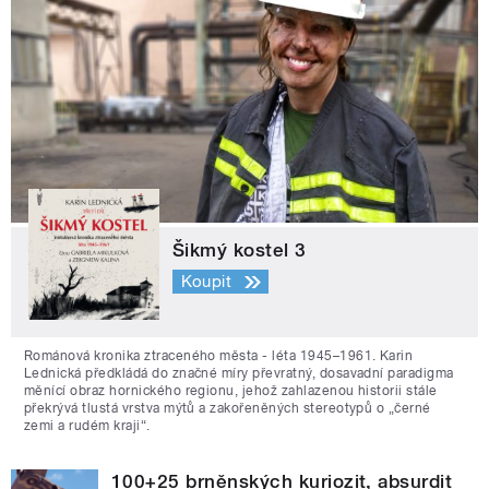
Šikmý kostel 3
Koupit
Románová kronika ztraceného města - léta 1945–1961. Karin
Lednická předkládá do značné míry převratný, dosavadní paradigma
měnící obraz hornického regionu, jehož zahlazenou historii stále
překrývá tlustá vrstva mýtů a zakořeněných stereotypů o „černé
zemi a rudém kraji“.
100+25 brněnských kuriozit, absurdit