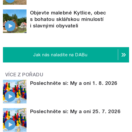
Objevte malebné Kytlice, obec
s bohatou sklářskou minulostí
i slavnými obyvateli
Jak nás naladíte na DABu
VÍCE Z POŘADU
Poslechněte si: My a oni 1. 8. 2026
Poslechněte si: My a oni 25. 7. 2026