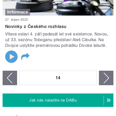
Informace
27. srpen 2022
Novinky z Českého rozhlasu
Vltava oslaví 4. září padesát let své existence. Novou,
už 33. sezónu Toboganu představí Aleš Cibulka. Na
Dvojce uslyšíte premiérovou pohádku Divoké labutě.
STRÁNKY
14
n
zí
Jak nás naladíte na DABu