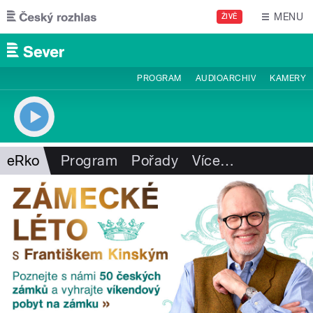
Přejít k hlavnímu obsahu
MENU
ŽIVĚ
PROGRAM
AUDIOARCHIV
KAMERY
eRko
Program
Pořady
Více
…