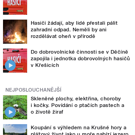
Hasiči žádají, aby lidé přestali pálit
zahradní odpad. Neměli by ani
rozdělávat oheň v přírodě
Do dobrovolnické činnosti se v Děčíně
zapojila i jednotka dobrovolných hasičů
v Křešicích
NEJPOSLOUCHANĚJŠÍ
Skleněné plochy, elektřina, choroby
i kočky. Povídání o ptačích pastech a
o životě žiraf
Koupání s výhledem na Krušné hory a
plážový život jako u moře nabízí jezero