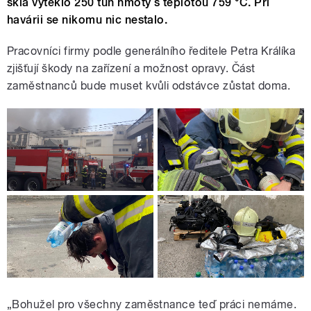
skla vyteklo 250 tun hmoty s teplotou 759 °C. Při
havárii se nikomu nic nestalo.
Pracovníci firmy podle generálního ředitele Petra Králíka
zjišťují škody na zařízení a možnost opravy. Část
zaměstnanců bude muset kvůli odstávce zůstat doma.
„Bohužel pro všechny zaměstnance teď práci nemáme.