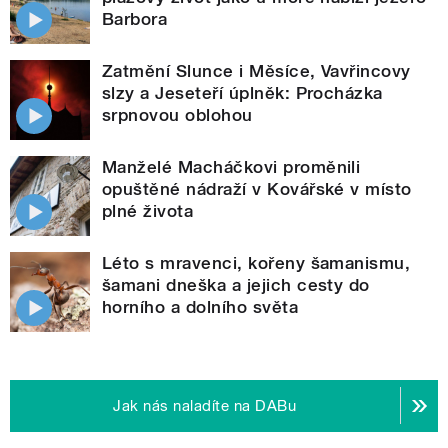
Barbora
Zatmění Slunce i Měsíce, Vavřincovy
slzy a Jeseteří úplněk: Procházka
srpnovou oblohou
Manželé Macháčkovi proměnili
opuštěné nádraží v Kovářské v místo
plné života
Léto s mravenci, kořeny šamanismu,
šamani dneška a jejich cesty do
horního a dolního světa
Jak nás naladíte na DABu