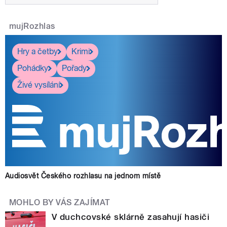
mujRozhlas
Hry a četby
Krimi
Pohádky
Pořady
Živé vysílání
Audiosvět Českého rozhlasu na jednom místě
MOHLO BY VÁS ZAJÍMAT
V duchcovské sklárně zasahují hasiči