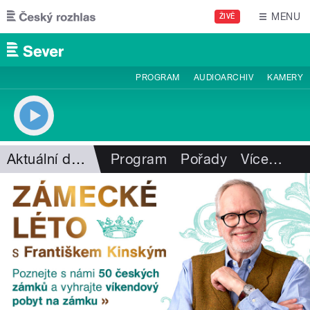
Přejít k hlavnímu obsahu
MENU
ŽIVĚ
PROGRAM
AUDIOARCHIV
KAMERY
Aktuální dění
Program
Pořady
Více
…