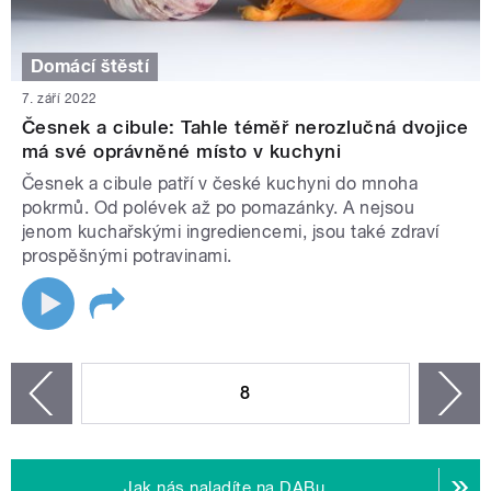
Domácí štěstí
7. září 2022
Česnek a cibule: Tahle téměř nerozlučná dvojice
má své oprávněné místo v kuchyni
Česnek a cibule patří v české kuchyni do mnoha
pokrmů. Od polévek až po pomazánky. A nejsou
jenom kuchařskými ingrediencemi, jsou také zdraví
prospěšnými potravinami.
STRÁNKY
8
n
zí
Jak nás naladíte na DABu