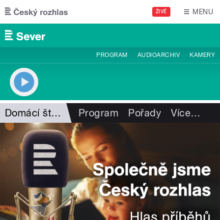
Přejít k hlavnímu obsahu
MENU
ŽIVĚ
PROGRAM
AUDIOARCHIV
KAMERY
Domácí štěstí I. Hüttnerové
Program
Pořady
Více
…