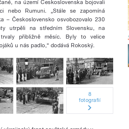
ičané, na území Československa bojovali
áci nebo Rumuni. „Stále se zapomíná
ska – Československo osvobozovalo 230
áty utrpěli na středním Slovensku, na
rvaly přibližně měsíc. Byly to velice
 vojáků u nás padlo,“ dodává Rokoský.
8
fotografií