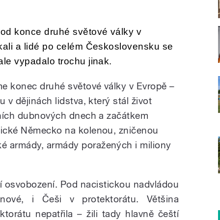
 od konce druhé světové války v
kali a lidé po celém Československu se
ale vypadalo trochu jinak.
me konec druhé světové války v Evropě –
 v dějinách lidstva, který stál život
edních dubnových dnech a začátkem
stické Německo na kolenou, zničenou
é armády, armády poražených i miliony
ví osvobození. Pod nacistickou nadvládou
ánové, i Češi v protektorátu. Většina
torátu nepatřila – žili tady hlavně čeští