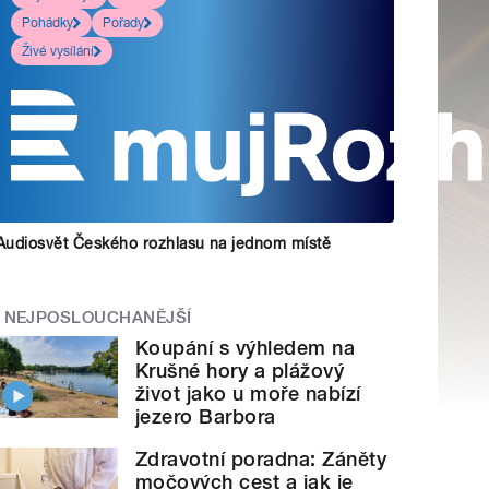
Pohádky
Pořady
Živé vysílání
Audiosvět Českého rozhlasu na jednom místě
NEJPOSLOUCHANĚJŠÍ
Koupání s výhledem na
Krušné hory a plážový
život jako u moře nabízí
jezero Barbora
Zdravotní poradna: Záněty
močových cest a jak je