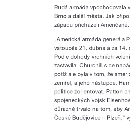
Rudá armáda vpochodovala v
Brno a další města. Jak připo
západu přicházeli Američané.
„Americká armáda generála P
vstoupila 21. dubna a za 14. 
Podle dohody vrchních velen
zastavila. Churchill sice nab
potíž ale byla v tom, že ame
zemřel, a jeho nástupce, Har
politice zorientovat. Patton cht
spojeneckých vojsk Eisenhowe
důrazně trvalo na tom, aby Am
České Budějovice – Plzeň,“ v