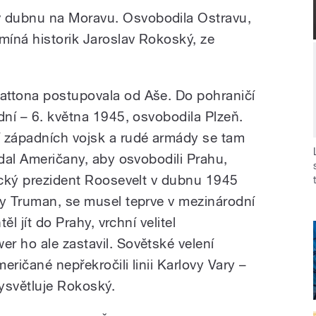
 dubnu na Moravu. Osvobodila Ostravu,
míná historik Jaroslav Rokoský, ze
attona postupovala od Aše. Do pohraničí
dní – 6. května 1945, osvobodila Plzeň.
í západních vojsk a rudé armády se tam
ádal Američany, aby osvobodili Prahu,
rický prezident Roosevelt v dubnu 1945
ry Truman, se musel teprve v mezinárodní
ěl jít do Prahy, vrchní velitel
r ho ale zastavil. Sovětské velení
eričané nepřekročili linii Karlovy Vary –
ysvětluje Rokoský.