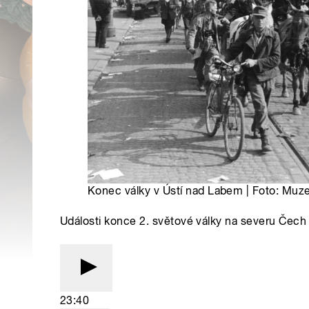
Konec války v Ústí nad Labem | Foto: Mu
Události konce 2. světové války na severu Čech 
23:40