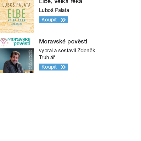
Elbe, velká řeka
Luboš Palata
Koupit
Moravské pověsti
vybral a sestavil Zdeněk
Truhlář
Koupit