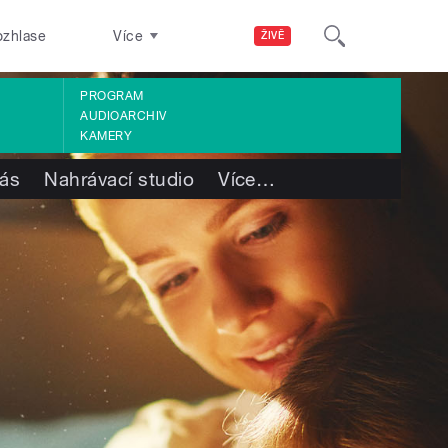
ozhlase
Více
ŽIVĚ
PROGRAM
AUDIOARCHIV
KAMERY
ás
Nahrávací studio
Více
…