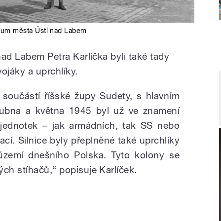
um města Ústí nad Labem
 nad Labem Petra Karlíčka byli také tady
ojáky a uprchlíky.
součástí říšské župy Sudety, s hlavním
ubna a května 1945 byl už ve znamení
jednotek – jak armádních, tak SS nebo
cí. Silnice byly přeplněné také uprchlíky
 území dnešního Polska. Tyto kolony se
ch stíhačů,“ popisuje Karlíček.