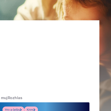
mujRozhlas
Hry a četby
Krimi