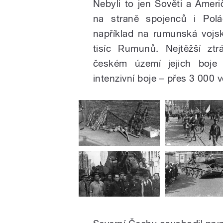
Nebyli to jen Sověti a Amer
na straně spojenců i Pol
například na rumunská voj
tisíc Rumunů. Nejtěžší ztr
českém území jejich boje t
intenzivní boje – přes 3 000