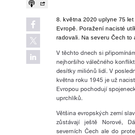
8. května 2020 uplyne 75 let
Evropě. Poražení nacisté utí
radovali. Na severu Čech to 
V těchto dnech si připomíná
nejhoršího válečného konfliktu
desítky miliónů lidí. V posl
května roku 1945 je už naci
Evropou pochodují spojeneck
uprchlíků.
Většina evropských zemí sla
zůstávají ještě Norové, D
severních Čech ale do protek