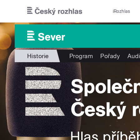
Přejít k hlavnímu obsahu
iRozhlas
Historie
Program
Pořady
Audi