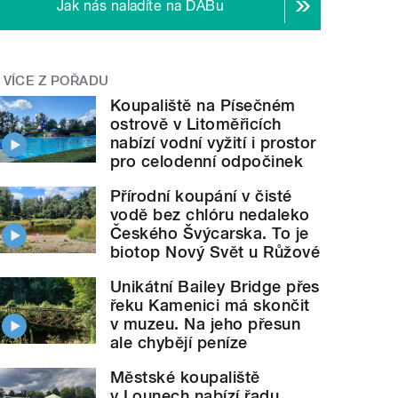
Jak nás naladíte na DABu
VÍCE Z POŘADU
Koupaliště na Písečném
ostrově v Litoměřicích
nabízí vodní vyžití i prostor
pro celodenní odpočinek
Přírodní koupání v čisté
vodě bez chlóru nedaleko
Českého Švýcarska. To je
biotop Nový Svět u Růžové
Unikátní Bailey Bridge přes
řeku Kamenici má skončit
v muzeu. Na jeho přesun
ale chybějí peníze
Městské koupaliště
v Lounech nabízí řadu