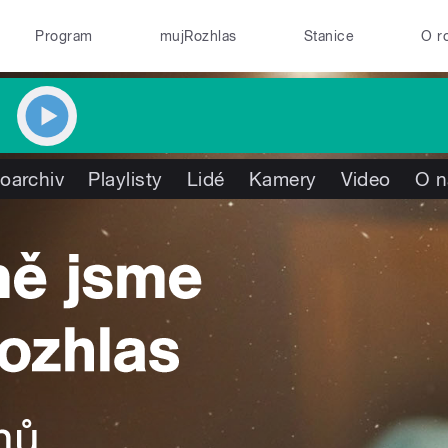
Program
mujRozhlas
Stanice
O r
oarchiv
Playlisty
Lidé
Kamery
Video
O n