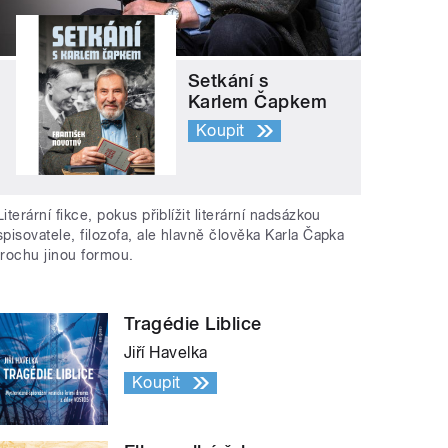
Setkání s
Karlem Čapkem
Koupit
Literární fikce, pokus přiblížit literární nadsázkou
spisovatele, filozofa, ale hlavně člověka Karla Čapka
trochu jinou formou.
Tragédie Liblice
Jiří Havelka
Koupit