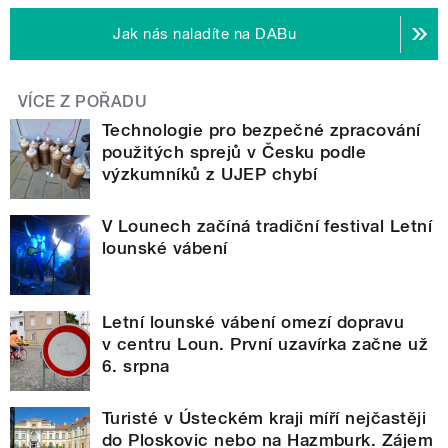
Jak nás naladíte na DABu
VÍCE Z POŘADU
Technologie pro bezpečné zpracování
použitých sprejů v Česku podle
výzkumníků z UJEP chybí
V Lounech začíná tradiční festival Letní
lounské vábení
Letní lounské vábení omezí dopravu
v centru Loun. První uzavírka začne už
6. srpna
Turisté v Ústeckém kraji míří nejčastěji
do Ploskovic nebo na Hazmburk. Zájem