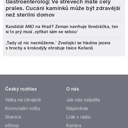
Gastroenterolog: Ve střevech máte celý
prales. Cucání kamínků může být zdravější
než sterilní domov
Kandidát ANO na Hrad? Zeman navrhuje Vondráčka, ten
si to prý musí ‚vyříkat sám se sebou‘
‚Tady už nic nezmůžeme.‘ Zvedající se hladina jezera
s hrochy a krokodýly ohrožuje tisíce Keňanů
Český rozhlas
O nás
Válka na Ukrajině
Jak nás naladíte
Komunální volby
Nápověda
Stanice
Lidé v rádiu
eShop
Kariéra