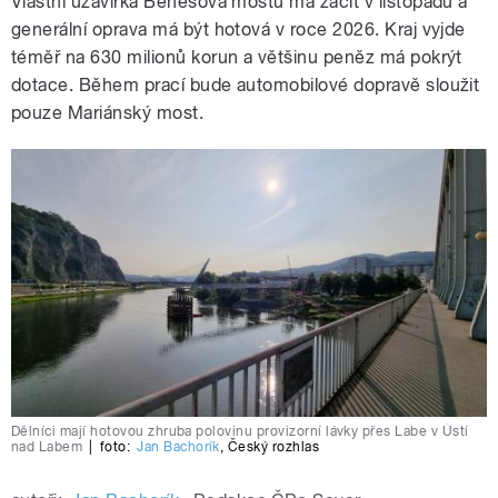
Vlastní uzavírka Benešova mostu má začít v listopadu a
generální oprava má být hotová v roce 2026. Kraj vyjde
téměř na 630 milionů korun a většinu peněz má pokrýt
dotace. Během prací bude automobilové dopravě sloužit
pouze Mariánský most.
Dělníci mají hotovou zhruba polovinu provizorní lávky přes Labe v Ústí
nad Labem
|
foto:
Jan Bachorík
,
Český rozhlas