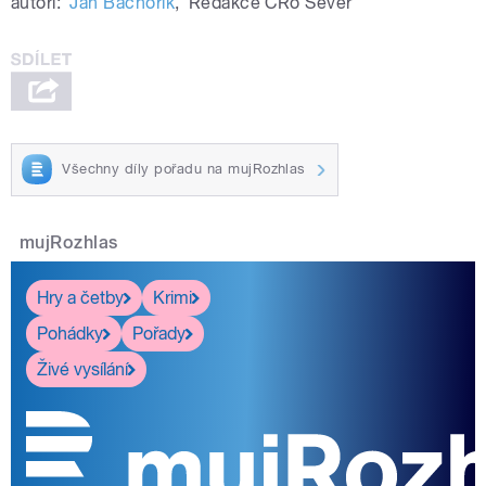
autoři:
Jan Bachorík
,
Redakce ČRo Sever
Všechny díly pořadu na mujRozhlas
mujRozhlas
Hry a četby
Krimi
Pohádky
Pořady
Živé vysílání