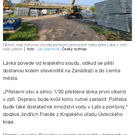
Dělníci mají hotovou zhruba polovinu provizorní lávky přes Labe v Ústí
nad Labem
|
foto:
Jan Bachorík
,
Český rozhlas
Lávka povede od krajského soudu, odkud se pěší
dostanou kolem staveniště na Zanádraží a do centra
města.
„Přístavní ulici a silnici 1/30 překlene lávka první víkend
v září. Dopravu bude kvůli tomu nutné zastavit. Potřeba
bude také dostatečné množství vody v Labi a pontony,“
dodává Jindřich Franěk z Krajského úřadu Ústeckého
kraje.