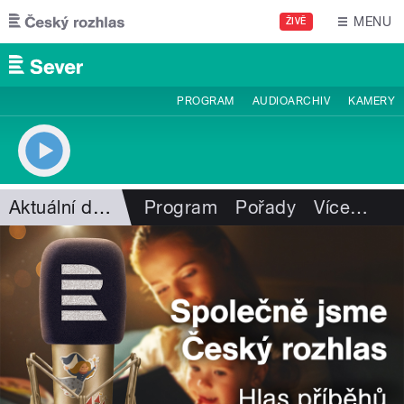
Přejít k hlavnímu obsahu
MENU
ŽIVĚ
PROGRAM
AUDIOARCHIV
KAMERY
Aktuální dění
Program
Pořady
Více
…