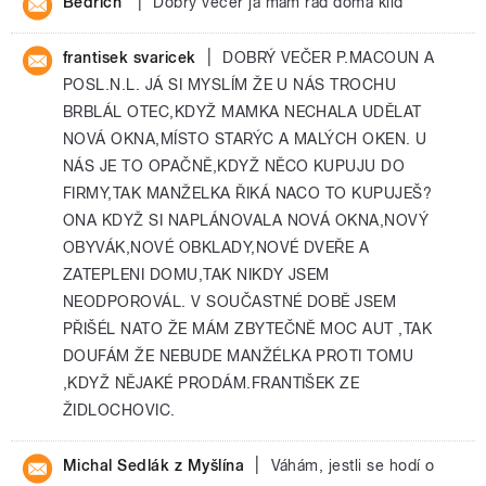
|
Bedřich
Dobrý večer já mám rád doma klid
|
frantisek svaricek
DOBRÝ VEČER P.MACOUN A
POSL.N.L. JÁ SI MYSLÍM ŽE U NÁS TROCHU
BRBLÁL OTEC,KDYŽ MAMKA NECHALA UDĚLAT
NOVÁ OKNA,MÍSTO STARÝC A MALÝCH OKEN. U
NÁS JE TO OPAČNĚ,KDYŽ NĚCO KUPUJU DO
FIRMY,TAK MANŽELKA ŘIKÁ NACO TO KUPUJEŠ?
ONA KDYŽ SI NAPLÁNOVALA NOVÁ OKNA,NOVÝ
OBYVÁK,NOVÉ OBKLADY,NOVÉ DVEŘE A
ZATEPLENI DOMU,TAK NIKDY JSEM
NEODPOROVÁL. V SOUČASTNÉ DOBĚ JSEM
PŘIŠÉL NATO ŽE MÁM ZBYTEČNĚ MOC AUT ,TAK
DOUFÁM ŽE NEBUDE MANŽÉLKA PROTI TOMU
,KDYŽ NĚJAKÉ PRODÁM.FRANTIŠEK ZE
ŽIDLOCHOVIC.
|
Michal Sedlák z Myšlína
Váhám, jestli se hodí o