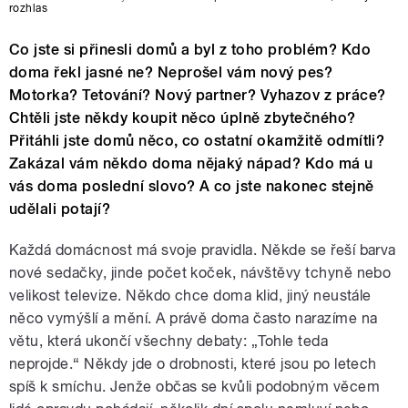
rozhlas
Co jste si přinesli domů a byl z toho problém? Kdo
doma řekl jasné ne? Neprošel vám nový pes?
Motorka? Tetování? Nový partner? Vyhazov z práce?
Chtěli jste někdy koupit něco úplně zbytečného?
Přitáhli jste domů něco, co ostatní okamžitě odmítli?
Zakázal vám někdo doma nějaký nápad? Kdo má u
vás doma poslední slovo? A co jste nakonec stejně
udělali potají?
Každá domácnost má svoje pravidla. Někde se řeší barva
nové sedačky, jinde počet koček, návštěvy tchyně nebo
velikost televize. Někdo chce doma klid, jiný neustále
něco vymýšlí a mění. A právě doma často narazíme na
větu, která ukončí všechny debaty: „Tohle teda
neprojde.“ Někdy jde o drobnosti, které jsou po letech
spíš k smíchu. Jenže občas se kvůli podobným věcem