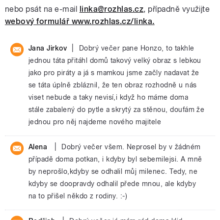
nebo psát na e-mail
linka@rozhlas.cz
, případně využijte
webový formulář www.rozhlas.cz/linka.
|
Jana Jirkov
Dobrý večer pane Honzo, to takhle
jednou táta přitáhl domů takový velký obraz s lebkou
jako pro piráty a já s mamkou jsme začly nadavat že
se táta úplně zbláznil, že ten obraz rozhodně u nás
viset nebude a taky nevisí,i když ho máme doma
stále zabalený do pytle a skrytý za stěnou, doufám že
jednou pro něj najdeme nového majitele
|
Alena
Dobrý večer všem. Neprosel by v žádném
případě doma potkan, i kdyby byl sebemilejsi. A mně
by neprošlo,kdyby se odhalil můj milenec. Tedy, ne
kdyby se doopravdy odhalil přede mnou, ale kdyby
na to přišel někdo z rodiny. :-)