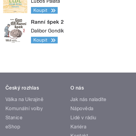
Luboš Palata
Koupit
Ranní špek 2
Dalibor Gondík
Koupit
Český rozhlas
O nás
Válka na Ukrajině
Jak nás naladíte
Komunální volby
Nápověda
Stanice
Lidé v rádiu
eShop
Kariéra
Kontakt