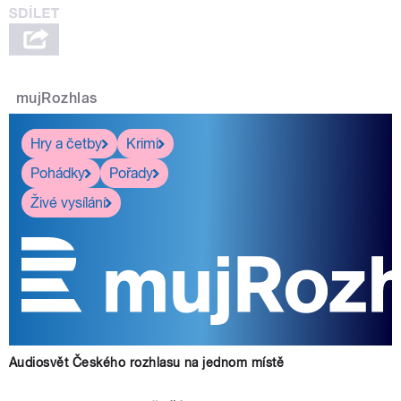
mujRozhlas
Hry a četby
Krimi
Pohádky
Pořady
Živé vysílání
Audiosvět Českého rozhlasu na jednom místě