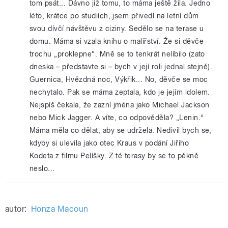
tom psát... Dávno již tomu, to máma ještě žila. Jedno
léto, krátce po studiích, jsem přivedl na letní dům
svou dívčí návštěvu z ciziny. Sedělo se na terase u
domu. Máma si vzala knihu o malířství. Že si děvče
trochu „proklepne“. Mně se to tenkrát nelíbilo (zato
dneska – představte si – bych v její roli jednal stejně).
Guernica, Hvězdná noc, Výkřik... No, děvče se moc
nechytalo. Pak se máma zeptala, kdo je jejím idolem.
Nejspíš čekala, že zazní jména jako Michael Jackson
nebo Mick Jagger. A víte, co odpověděla? „Lenin.“
Máma měla co dělat, aby se udržela. Nedivil bych se,
kdyby si ulevila jako otec Kraus v podání Jiřího
Kodeta z filmu Pelíšky. Z té terasy by se to pěkně
neslo...
autor:
Honza Macoun