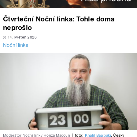
Čtvrteční Noční linka: Tohle doma
neprošlo
14. květen 2026
Noční linka
Moderátor Noční linky Honza Macoun
|
foto:
Khalil Baalbaki
,
Český