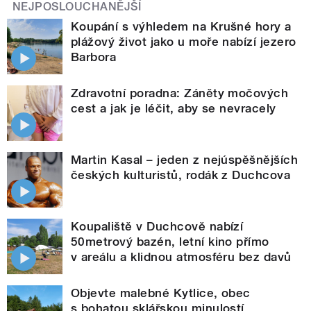
NEJPOSLOUCHANĚJŠÍ
Koupání s výhledem na Krušné hory a
plážový život jako u moře nabízí jezero
Barbora
Zdravotní poradna: Záněty močových
cest a jak je léčit, aby se nevracely
Martin Kasal – jeden z nejúspěšnějších
českých kulturistů, rodák z Duchcova
Koupaliště v Duchcově nabízí
50metrový bazén, letní kino přímo
v areálu a klidnou atmosféru bez davů
Objevte malebné Kytlice, obec
s bohatou sklářskou minulostí