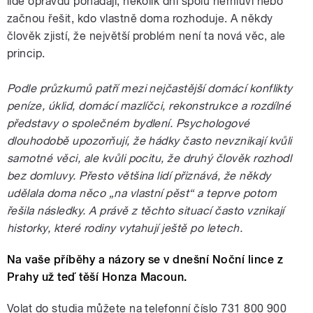
lidé opravdu pohádají, několik dní spolu nemluví nebo
začnou řešit, kdo vlastně doma rozhoduje. A někdy
člověk zjistí, že největší problém není ta nová věc, ale
princip.
Podle průzkumů patří mezi nejčastější domácí konflikty
peníze, úklid, domácí mazlíčci, rekonstrukce a rozdílné
představy o společném bydlení. Psychologové
dlouhodobě upozorňují, že hádky často nevznikají kvůli
samotné věci, ale kvůli pocitu, že druhý člověk rozhodl
bez domluvy. Přesto většina lidí přiznává, že někdy
udělala doma něco „na vlastní pěst“ a teprve potom
řešila následky. A právě z těchto situací často vznikají
historky, které rodiny vytahují ještě po letech.
Na vaše příběhy a názory se v dnešní Noční lince z
Prahy už teď těší Honza Macoun.
Volat do studia můžete na telefonní číslo 731 800 900