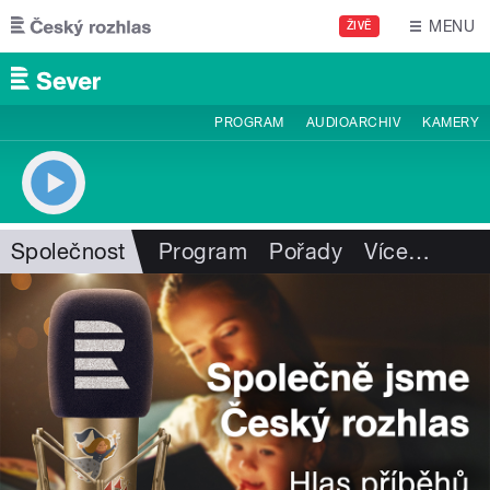
Přejít k hlavnímu obsahu
MENU
ŽIVĚ
PROGRAM
AUDIOARCHIV
KAMERY
Společnost
Program
Pořady
Více
…