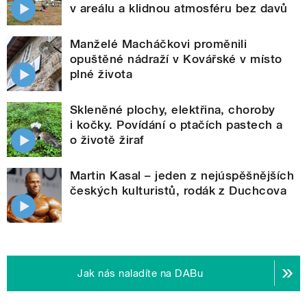
v areálu a klidnou atmosféru bez davů
Manželé Macháčkovi proměnili
opuštěné nádraží v Kovářské v místo
plné života
Skleněné plochy, elektřina, choroby
i kočky. Povídání o ptačích pastech a
o životě žiraf
Martin Kasal – jeden z nejúspěšnějších
českých kulturistů, rodák z Duchcova
Jak nás naladíte na DABu