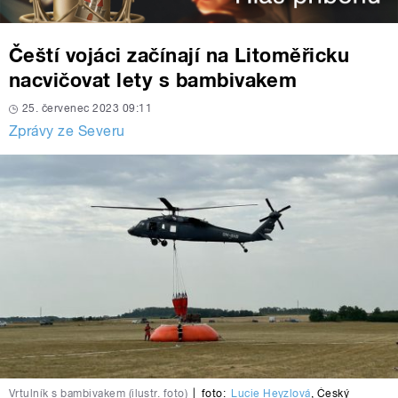
Čeští vojáci začínají na Litoměřicku
nacvičovat lety s bambivakem
25. červenec 2023 09:11
Zprávy ze Severu
Vrtulník s bambivakem (ilustr. foto)
|
foto:
Lucie Heyzlová
,
Český