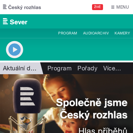
Přejít k hlavnímu obsahu
MENU
ŽIVĚ
PROGRAM
AUDIOARCHIV
KAMERY
Aktuální dění
Program
Pořady
Více
…