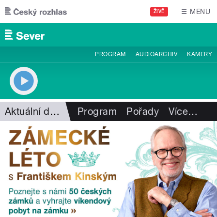
Přejít k hlavnímu obsahu
MENU
ŽIVĚ
PROGRAM
AUDIOARCHIV
KAMERY
Aktuální dění
Program
Pořady
Více
…