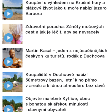
Koupání s výhledem na Krušné hory a
plážový život jako u moře nabízí jezero
Barbora
Zdravotní poradna: Záněty močových
cest a jak je léčit, aby se nevracely
Martin Kasal – jeden z nejúspěšnějších
českých kulturistů, rodák z Duchcova
Koupaliště v Duchcově nabízí
50metrový bazén, letní kino přímo
v areálu a klidnou atmosféru bez davů
Objevte malebné Kytlice, obec
s bohatou sklářskou minulostí
i slavnými obyvateli