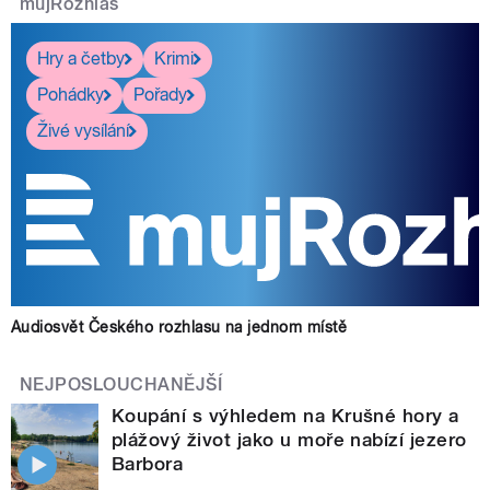
mujRozhlas
Hry a četby
Krimi
Pohádky
Pořady
Živé vysílání
Audiosvět Českého rozhlasu na jednom místě
NEJPOSLOUCHANĚJŠÍ
Koupání s výhledem na Krušné hory a
plážový život jako u moře nabízí jezero
Barbora