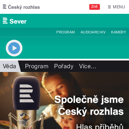
Přejít k hlavnímu obsahu
MENU
ŽIVĚ
PROGRAM
AUDIOARCHIV
KAMERY
Věda
Program
Pořady
Více
…