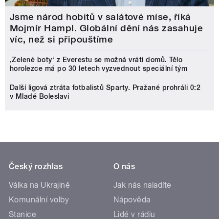
Jsme národ hobitů v salátové míse, říká
Mojmír Hampl. Globální dění nás zasahuje
víc, než si připouštíme
‚Zelené boty‘ z Everestu se možná vrátí domů. Tělo
horolezce má po 30 letech vyzvednout speciální tým
Další ligová ztráta fotbalistů Sparty. Pražané prohráli 0:2
v Mladé Boleslavi
Český rozhlas
O nás
Válka na Ukrajině
Jak nás naladíte
Komunální volby
Nápověda
Stanice
Lidé v rádiu