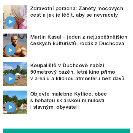
Zdravotní poradna: Záněty močových
cest a jak je léčit, aby se nevracely
Martin Kasal – jeden z nejúspěšnějších
českých kulturistů, rodák z Duchcova
Koupaliště v Duchcově nabízí
50metrový bazén, letní kino přímo
v areálu a klidnou atmosféru bez davů
Objevte malebné Kytlice, obec
s bohatou sklářskou minulostí
i slavnými obyvateli