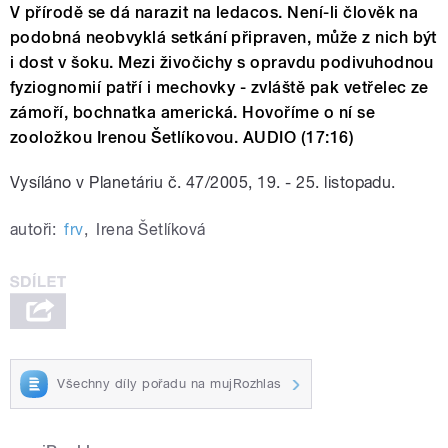
V přírodě se dá narazit na ledacos. Není-li člověk na
podobná neobvyklá setkání připraven, může z nich být
i dost v šoku. Mezi živočichy s opravdu podivuhodnou
fyziognomií patří i mechovky - zvláště pak vetřelec ze
zámoří, bochnatka americká. Hovoříme o ní se
zooložkou Irenou Šetlíkovou. AUDIO (17:16)
Vysíláno v Planetáriu č. 47/2005, 19. - 25. listopadu.
autoři:
frv
,
Irena Šetlíková
Všechny díly pořadu na mujRozhlas