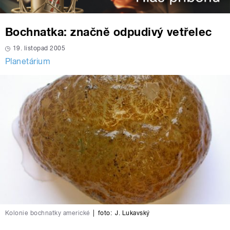
Bochnatka: značně odpudivý vetřelec
19. listopad 2005
Planetárium
Kolonie bochnatky americké
|
foto:
J. Lukavský