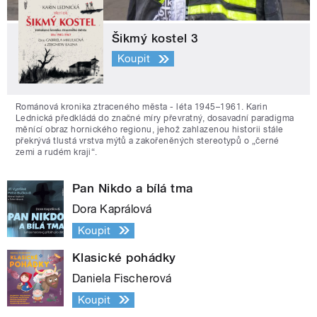
Šikmý kostel 3
Koupit
Románová kronika ztraceného města - léta 1945–1961. Karin
Lednická předkládá do značné míry převratný, dosavadní paradigma
měnící obraz hornického regionu, jehož zahlazenou historii stále
překrývá tlustá vrstva mýtů a zakořeněných stereotypů o „černé
zemi a rudém kraji“.
Pan Nikdo a bílá tma
Dora Kaprálová
Koupit
Klasické pohádky
Daniela Fischerová
Koupit