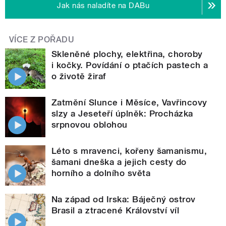
Jak nás naladíte na DABu
VÍCE Z POŘADU
Skleněné plochy, elektřina, choroby
i kočky. Povídání o ptačích pastech a
o životě žiraf
Zatmění Slunce i Měsíce, Vavřincovy
slzy a Jeseteří úplněk: Procházka
srpnovou oblohou
Léto s mravenci, kořeny šamanismu,
šamani dneška a jejich cesty do
horního a dolního světa
Na západ od Irska: Báječný ostrov
Brasil a ztracené Království víl