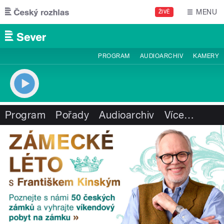
Přejít k hlavnímu obsahu
MENU
ŽIVĚ
PROGRAM
AUDIOARCHIV
KAMERY
Program
Pořady
Audioarchiv
Více
…