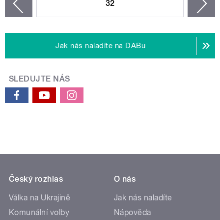
32
n
zí
Jak nás naladíte na DABu
SLEDUJTE NÁS
Český rozhlas
O nás
Válka na Ukrajině
Jak nás naladíte
Komunální volby
Nápověda