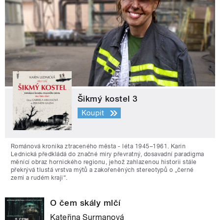
Šikmý kostel 3
Koupit
Románová kronika ztraceného města - léta 1945–1961. Karin
Lednická předkládá do značné míry převratný, dosavadní paradigma
měnící obraz hornického regionu, jehož zahlazenou historii stále
překrývá tlustá vrstva mýtů a zakořeněných stereotypů o „černé
zemi a rudém kraji“.
O čem skály mlčí
Kateřina Surmanová