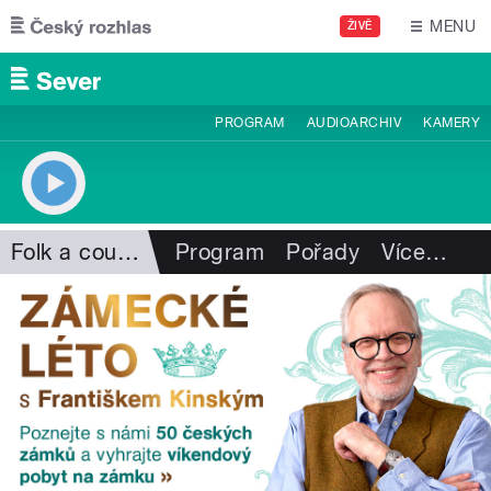
Přejít k hlavnímu obsahu
MENU
ŽIVĚ
PROGRAM
AUDIOARCHIV
KAMERY
Folk a country
Program
Pořady
Více
…