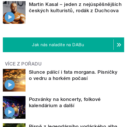
Martin Kasal – jeden z nejúspěšnějších
českých kulturistů, rodák z Duchcova
Jak nás naladíte na DABu
VÍCE Z POŘADU
Slunce pálící i fata morgana. Písničky
o vedru a horkém počasí
Pozvánky na koncerty, folkové
kalendárium a další
Písně z legendárního vodáckého alba