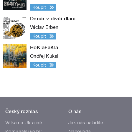
Koupit
Denár v dívčí dlani
Václav Erben
Koupit
HoKlaFaKla
Ondřej Kukal
Koupit
Český rozhlas
O nás
Válka na Ukrajině
Jak nás naladíte
Komunální volby
Nápověda