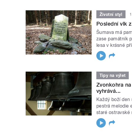
Životní styl
1
Poslední vlk z
Šumava má pamá
zase památník p
lesa v krásné př
Tipy na výlet
Zvonkohra na 
vyhrává...
Každý boží den
pestrá melodie e
staré ostravské 