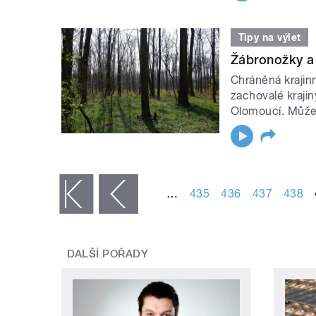
Tipy na výlet
Žábronožky a 
Chráněná krajinn
zachovalé krajin
Olomoucí. Může 
STRÁNKY
…
435
436
437
438
« první
‹ předchozí
DALŠÍ POŘADY