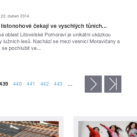
22. duben 2014
listonohové čekají ve vyschlých tůních...
á oblast Litovelské Pomoraví je unikátní ukázkou
y lužních lesů. Nachází se mezi vesnicí Moravičany a
se pochlubit ve...
439
440
441
442
443
…
následující ›
posled