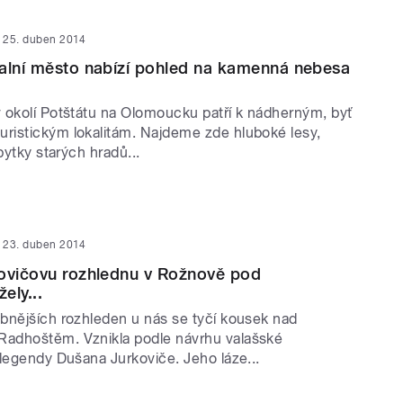
25. duben 2014
alní město nabízí pohled na kamenná nebesa
 okolí Potštátu na Olomoucku patří k nádherným, byť
istickým lokalitám. Najdeme zde hluboké lesy,
bytky starých hradů...
23. duben 2014
kovičovu rozhlednu v Rožnově pod
ely...
bnějších rozhleden u nás se tyčí kousek nad
adhoštěm. Vznikla podle návrhu valašské
 legendy Dušana Jurkoviče. Jeho láze...