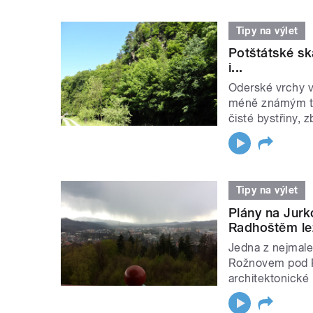
Tipy na výlet
Potštátské sk
i...
Oderské vrchy v
méně známým tur
čisté bystřiny, z
Tipy na výlet
Plány na Jur
Radhoštěm lež
Jedna z nejmale
Rožnovem pod R
architektonické