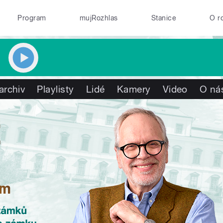
Program
mujRozhlas
Stanice
O r
archiv
Playlisty
Lidé
Kamery
Video
O ná