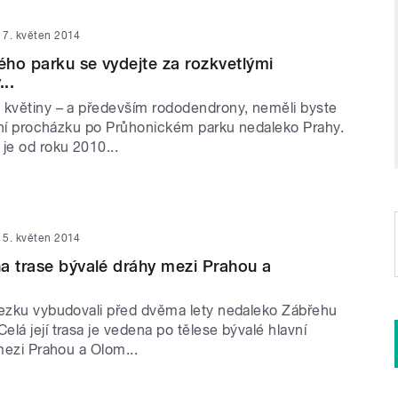
7. květen 2014
ho parku se vydejte za rozkvetlými
..
 květiny – a především rododendrony, neměli byste
jarní procházku po Průhonickém parku nedaleko Prahy.
je od roku 2010...
5. květen 2014
a trase bývalé dráhy mezi Prahou a
tezku vybudovali před dvěma lety nedaleko Zábřehu
lá její trasa je vedena po tělese bývalé hlavní
 mezi Prahou a Olom...