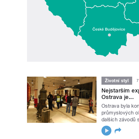
Životní styl
7
Nejstarším ex
Ostrava je...
Ostrava byla kon
průmyslových obl
dalších závodů si