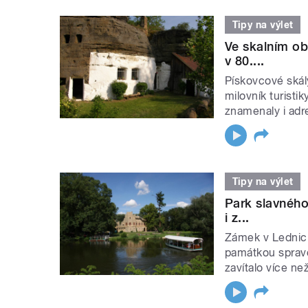
Tipy na výlet
Ve skalním ob
v 80....
Pískovcové skál
milovník turisti
znamenaly i adre
Tipy na výlet
Park slavnéh
i z...
Zámek v Lednici
památkou sprav
zavítalo více než 