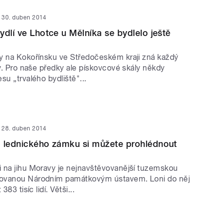
30. duben 2014
ydlí ve Lhotce u Mělníka se bydlelo ještě
y na Kokořínsku ve Středočeském kraji zná každý
ky. Pro naše předky ale pískovcové skály někdy
su „trvalého bydliště"...
28. duben 2014
o lednického zámku si můžete prohlédnout
 na jihu Moravy je nejnavštěvovanější tuzemskou
ovanou Národním památkovým ústavem. Loni do něj
383 tisíc lidí. Větši...