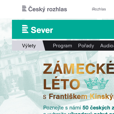
Přejít k hlavnímu obsahu
iRozhlas
Výlety
Program
Pořady
Audio