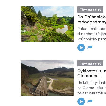
Tipy na výlet
Do Průhonické
rododendrony.
Pokud máte rádi
si nechat ujít 
Průhonický park 
Tipy na výlet
Cyklostezku n
Olomoucí...
Unikátní cyklos
na Olomoucku. Ce
železniční trati