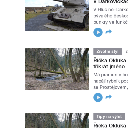
V Darkovičkác
V Hlučíně–Darko
bývalého českos
bunkry ve funkč
Životní styl
2
Říčka Okluka
třikrát jméno
Má pramen v hor
napájí rybník p
se Prostějovem, 
Tipy na výlet
Říčka Okluka