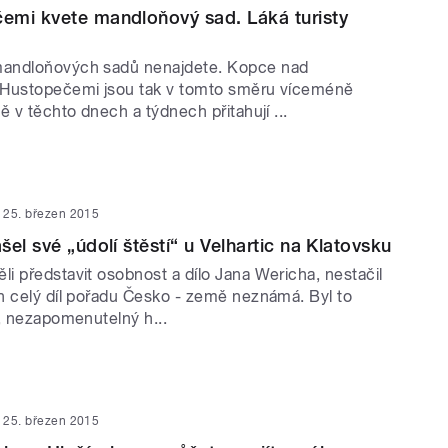
emi kvete mandloňový sad. Láká turisty
andloňových sadů nenajdete. Kopce nad
 Hustopečemi jsou tak v tomto směru víceméně
ě v těchto dnech a týdnech přitahují ...
25. březen 2015
el své „údolí štěstí“ u Velhartic na Klatovsku
i představit osobnost a dílo Jana Wericha, nestačil
n celý díl pořadu Česko - země neznámá. Byl to
l, nezapomenutelný h...
25. březen 2015