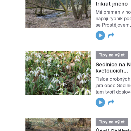
třikrát jméno
Má pramen v hor
napájí rybník p
se Prostějovem, 
Tipy na výlet
Sedlnice na N
kvetoucích...
Tisíce drobných 
jara obec Sedln
tam tvoří doslova
Tipy na výlet