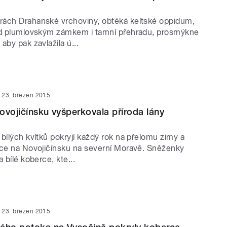
ách Drahanské vrchoviny, obtéká keltské oppidum,
od plumlovským zámkem i tamní přehradu, prosmýkne
aby pak zavlažila ú...
23. březen 2015
ovojičínsku vyšperkovala příroda lány
bílých kvítků pokryjí každý rok na přelomu zimy a
ice na Novojičínsku na severní Moravě. Sněženky
 bílé koberce, kte...
23. březen 2015