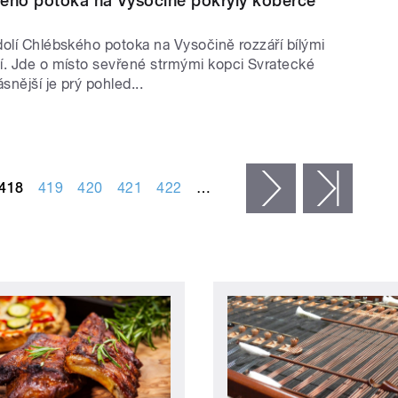
kého potoka na Vysočině pokryly koberce
dolí Chlébského potoka na Vysočině rozzáří bílými
í. Jde o místo sevřené strmými kopci Svratecké
snější je prý pohled...
418
419
420
421
422
…
následující ›
posled