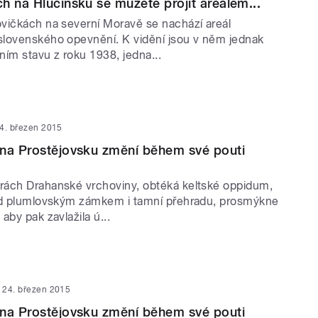
h na Hlučínsku se můžete projít areálem...
vičkách na severní Moravě se nachází areál
lovenského opevnění. K vidění jsou v něm jednak
ním stavu z roku 1938, jedna...
4. březen 2015
 na Prostějovsku změní během své pouti
ách Drahanské vrchoviny, obtéká keltské oppidum,
od plumlovským zámkem i tamní přehradu, prosmýkne
aby pak zavlažila ú...
24. březen 2015
 na Prostějovsku změní během své pouti