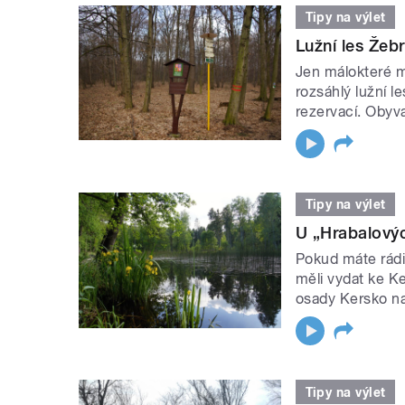
Tipy na výlet
Lužní les Žebr
Jen málokteré m
rozsáhlý lužní l
rezervací. Obyva
Tipy na výlet
U „Hrabalovýc
Pokud máte rádi
měli vydat ke Ke
osady Kersko na
Tipy na výlet