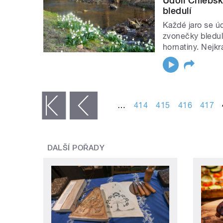
Údolí Chlébs
bledulí
Každé jaro se ú
zvonečky bledul
hornatiny. Nejkrá
STRÁNKY
…
414
415
416
417
« první
‹ předchozí
DALŠÍ POŘADY