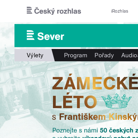
Přejít k hlavnímu obsahu
iRozhlas
Výlety
Program
Pořady
Audio