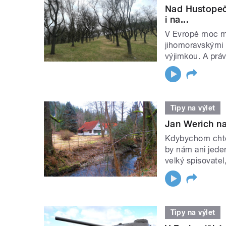
Nad Hustopeč
i na...
V Evropě moc m
jihomoravskými
výjimkou. A práv
Tipy na výlet
Jan Werich naš
Kdybychom chtěl
by nám ani jede
velký spisovate
Tipy na výlet