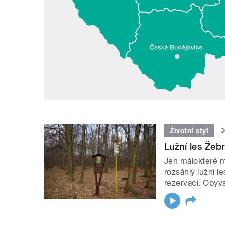
Životní styl
3
Lužní les Žebr
Jen málokteré m
rozsáhlý lužní l
rezervací. Obyva