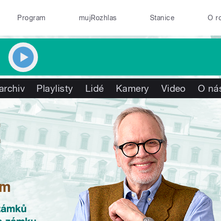
Program
mujRozhlas
Stanice
O r
archiv
Playlisty
Lidé
Kamery
Video
O ná