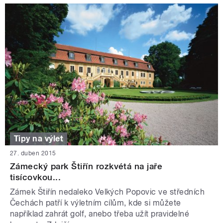
Tipy na výlet
27. duben 2015
Zámecký park Štiřín rozkvétá na jaře
tisícovkou...
Zámek Štiřín nedaleko Velkých Popovic ve středních
Čechách patří k výletním cílům, kde si můžete
například zahrát golf, anebo třeba užít pravidelné