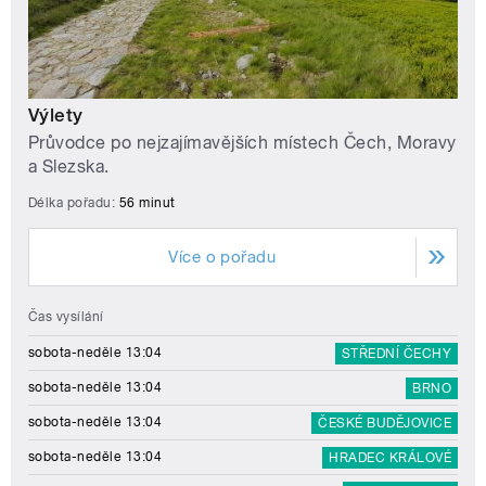
Výlety
Průvodce po nejzajímavějších místech Čech, Moravy
a Slezska.
Délka pořadu:
56 minut
Více o pořadu
Čas vysílání
sobota-neděle 13:04
STŘEDNÍ ČECHY
sobota-neděle 13:04
BRNO
sobota-neděle 13:04
ČESKÉ BUDĚJOVICE
sobota-neděle 13:04
HRADEC KRÁLOVÉ