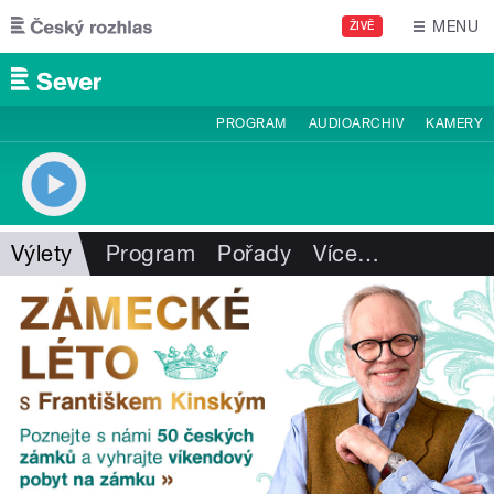
Přejít k hlavnímu obsahu
MENU
ŽIVĚ
PROGRAM
AUDIOARCHIV
KAMERY
Výlety
Program
Pořady
Více
…