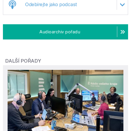
Odebírejte jako podcast
Audioarchiv pořadu
DALŠÍ POŘADY