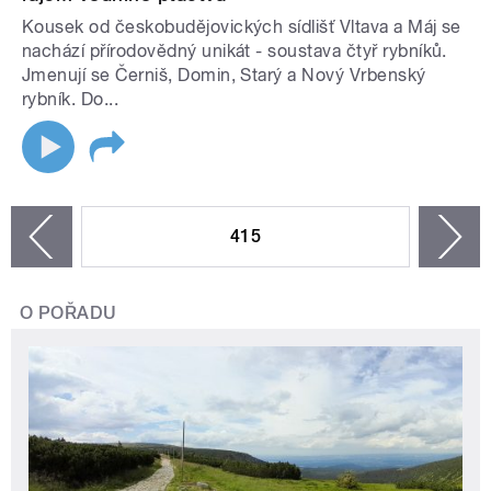
Kousek od českobudějovických sídlišť Vltava a Máj se
nachází přírodovědný unikát - soustava čtyř rybníků.
Jmenují se Černiš, Domin, Starý a Nový Vrbenský
rybník. Do...
STRÁNKY
415
n
zí
O POŘADU