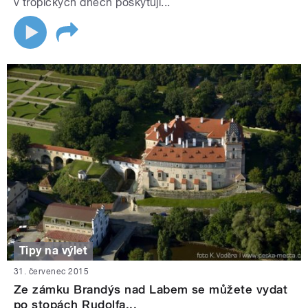
v tropických dnech poskytují...
Tipy na výlet
31. červenec 2015
Ze zámku Brandýs nad Labem se můžete vydat
po stopách Rudolfa...