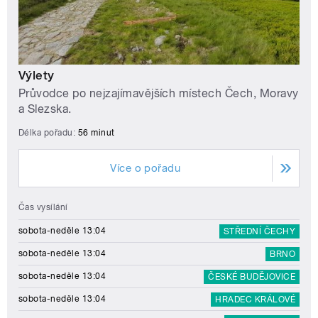
Výlety
Průvodce po nejzajímavějších místech Čech, Moravy
a Slezska.
Délka pořadu:
56 minut
Více o pořadu
Čas vysílání
sobota-neděle 13:04
STŘEDNÍ ČECHY
sobota-neděle 13:04
BRNO
sobota-neděle 13:04
ČESKÉ BUDĚJOVICE
sobota-neděle 13:04
HRADEC KRÁLOVÉ