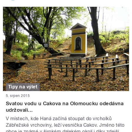
Tipy na výlet
5. srpen 2015
Svatou vodu u Cakova na Olomoucku odedávna
udržovali...
V místech, kde Haná začíná stoupat do vrcholků
Zábřežské vrchoviny, leží vesnička Cakov. Jméno této
obce je známé v širokém dalekém okolí i díky zdejší