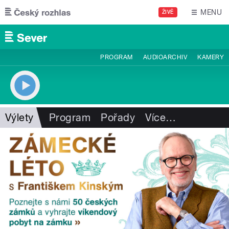
Přejít k hlavnímu obsahu
MENU
ŽIVĚ
PROGRAM
AUDIOARCHIV
KAMERY
Výlety
Program
Pořady
Více
…