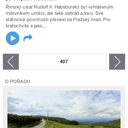
Římský císař Rudolf II. Habsburský byl vyhlášeným
milovníkem umění, ale také zahrad a lovu. Své
státnické povinnosti přenesl na Pražský hrad. Pro
kratochvíle a jako...
STRÁNKY
407
n
zí
O POŘADU