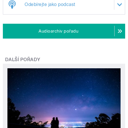
Odebírejte jako podcast
Audioarchiv pořadu
DALŠÍ POŘADY