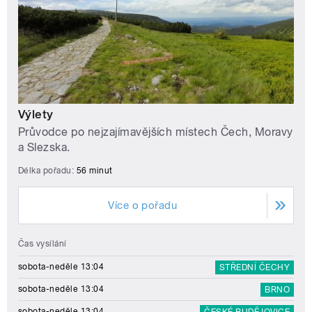
Výlety
Průvodce po nejzajímavějších místech Čech, Moravy
a Slezska.
Délka pořadu:
56 minut
Více o pořadu
Čas vysílání
sobota-neděle 13:04
STŘEDNÍ ČECHY
sobota-neděle 13:04
BRNO
sobota-neděle 13:04