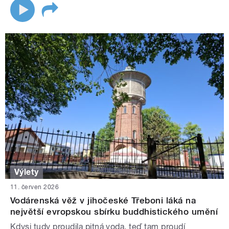
Výlety
11. červen 2026
Vodárenská věž v jihočeské Třeboni láká na
největší evropskou sbírku buddhistického umění
Kdysi tudy proudila pitná voda, teď tam proudí