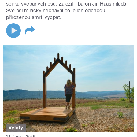
sbírku vycpaných psů. Založil ji baron Jiří Haas mladší.
Své psí miláčky nechával po jejich odchodu
přirozenou smrtí vycpat.
Výlety
14. červen 2026