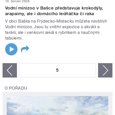
10. červen 2026
Vodní minizoo v Bašce představuje krokodýly,
arapaimy, ale i domácího ledňáčka či raka
V obci Baška na Frýdecko-Místecku můžete navštívit
Vodní minizoo. Jsou tu vnitřní expozice s akvárii a
terárii, ale i venkovní areál s rybníkem a naučnými
tabulemi.
STRÁNKY
5
n
zí
O POŘADU