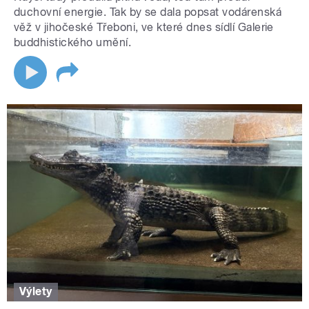
duchovní energie. Tak by se dala popsat vodárenská
věž v jihočeské Třeboni, ve které dnes sídlí Galerie
buddhistického umění.
Výlety