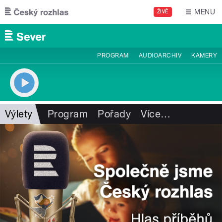
Přejít k hlavnímu obsahu
MENU
ŽIVĚ
PROGRAM
AUDIOARCHIV
KAMERY
Výlety
Program
Pořady
Více
…