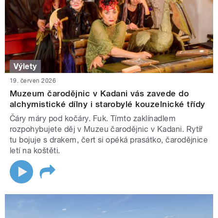
Výlety
19. červen 2026
Muzeum čarodějnic v Kadani vás zavede do
alchymistické dílny i starobylé kouzelnické třídy
Čáry máry pod kočáry. Fuk. Tímto zaklínadlem
rozpohybujete děj v Muzeu čarodějnic v Kadani. Rytíř
tu bojuje s drakem, čert si opéká prasátko, čarodějnice
letí na koštěti.