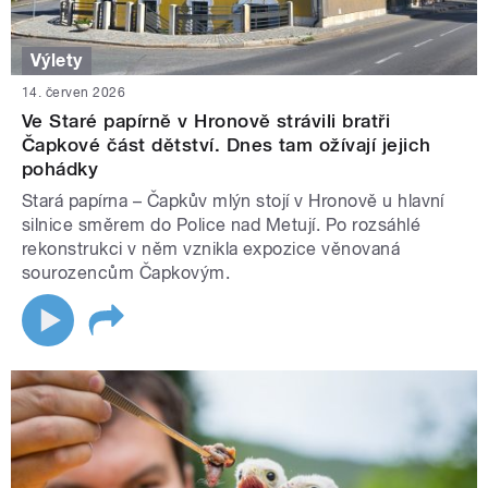
Výlety
14. červen 2026
Ve Staré papírně v Hronově strávili bratři
Čapkové část dětství. Dnes tam ožívají jejich
pohádky
Stará papírna – Čapkův mlýn stojí v Hronově u hlavní
silnice směrem do Police nad Metují. Po rozsáhlé
rekonstrukci v něm vznikla expozice věnovaná
sourozencům Čapkovým.