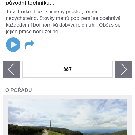
původní techniku...
Tma, horko, hluk, stísněný prostor, téměř
nedýchatelno. Stovky metrů pod zemí se odehrává
každodenní boj horníků dobývajících uhlí. Občas se
jejich práce bohužel ne...
STRÁNKY
387
n
zí
O POŘADU