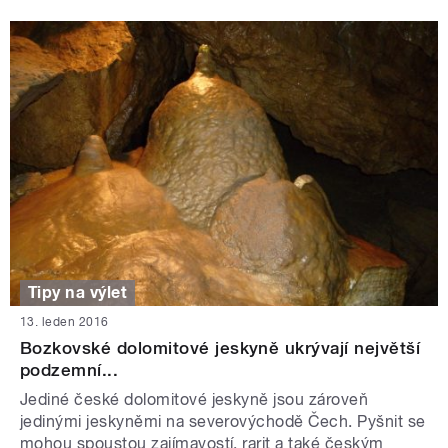
Tipy na výlet
13. leden 2016
Bozkovské dolomitové jeskyně ukrývají největší
podzemní...
Jediné české dolomitové jeskyně jsou zároveň
jedinými jeskyněmi na severovýchodě Čech. Pyšnit se
mohou spoustou zajímavostí, rarit a také českým