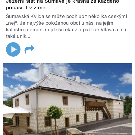
Jezerní slať na Šumavě je krásná za každého
počasí. I v zimě...
Šumavská Kvilda se může pochlubit několika českými
„nej“. Je nejvýše položenou obcí u nás, na jejím
katastru pramení nejdelší řeka v republice Vltava a má
také unik...