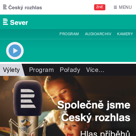
Přejít k hlavnímu obsahu
MENU
ŽIVĚ
PROGRAM
AUDIOARCHIV
KAMERY
Výlety
Program
Pořady
Více
…