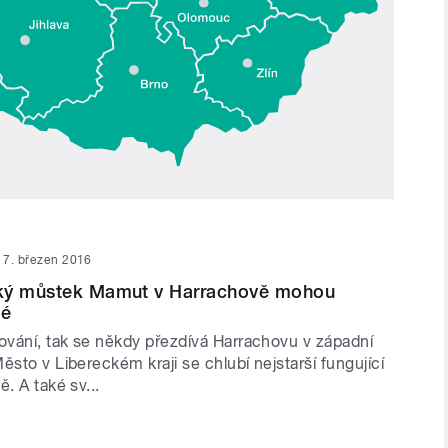
7. březen 2016
ký můstek Mamut v Harrachově mohou
té
žování, tak se někdy přezdívá Harrachovu v západní
ěsto v Libereckém kraji se chlubí nejstarší fungující
ě. A také sv...