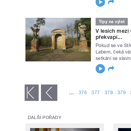
Tipy na výlet
V lesích mezi
překvapí...
Pokud se ve Stř
Labem, čeká vás 
setkání se slavn
STRÁNKY
…
376
377
378
379
« první
‹ předchozí
DALŠÍ POŘADY