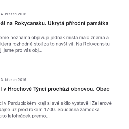
4. březen 2016
ál na Rokycansku. Ukrytá přírodní památka
země neznámá objevuje jednak místa málo známá a
která rozhodně stojí za to navštívit. Na Rokycansku
i jsme pro vás obj...
3. březen 2016
l v Hrochově Týnci prochází obnovou. Obec
 v Pardubickém kraji si své sídlo vystavěli Zellerové
údajně už před rokem 1700. Současná zámecká
ako letohrádek premo...