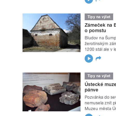
Tipy na výlet
Zámeček na Bl
o pomstu
Bludov na Šumpe
žerotínským zám
1200 stál ale v 
Tipy na výlet
Ústecké muze
pánve
Pozvánka do se
nemusela znít př
Muzeu města Úst