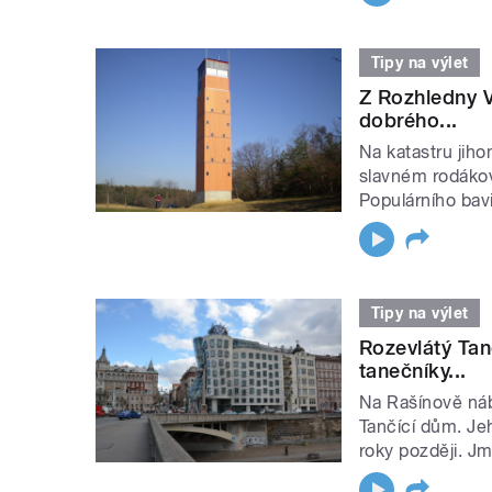
Tipy na výlet
Z Rozhledny V
dobrého...
Na katastru jih
slavném rodákov
Populárního bavi
Tipy na výlet
Rozevlátý Tan
tanečníky...
Na Rašínově nábř
Tančící dům. Je
roky později. J