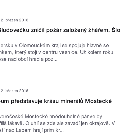
2. březen 2016
udovečku zničil požár založený žhářem. Šlo
rsku v Olomouckém kraji se spojuje hlavně se
kem, který stojí v centru vesnice. Už kolem roku
lese nad obcí hrad a poz...
2. březen 2016
um představuje krásu minerálů Mostecké
veročeské Mostecké hnědouhelné pánve by
íliš lákavě. O uhlí se zde ale zavadí jen okrajově. V
í nad Labem hrají prim kr...