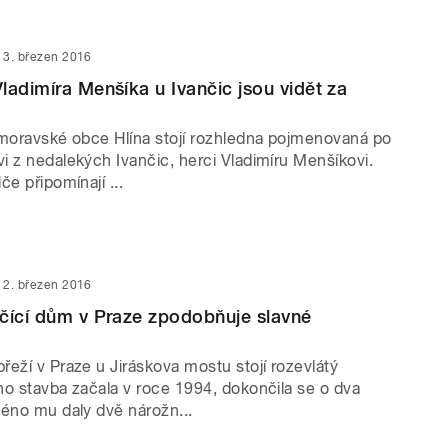
3. březen 2016
ladimíra Menšíka u Ivančic jsou vidět za
omoravské obce Hlína stojí rozhledna pojmenovaná po
i z nedalekých Ivančic, herci Vladimíru Menšíkovi.
če připomínají ...
2. březen 2016
čící dům v Praze zpodobňuje slavné
eží v Praze u Jiráskova mostu stojí rozevlátý
ho stavba začala v roce 1994, dokončila se o dva
méno mu daly dvě nárožn...