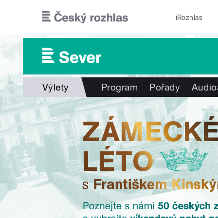
Přejít k hlavnímu obsahu
iRozhlas
Výlety
Program
Pořady
Audio