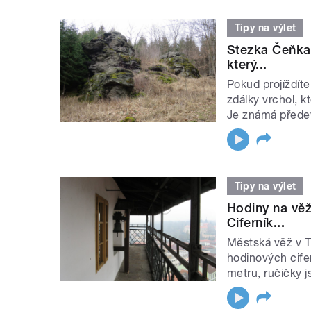
Tipy na výlet
Stezka Čeňka 
který...
Pokud projíždíte
zdálky vrchol, k
Je známá předev
Tipy na výlet
Hodiny na věži
Ciferník...
Městská věž v T
hodinových cife
metru, ručičky j