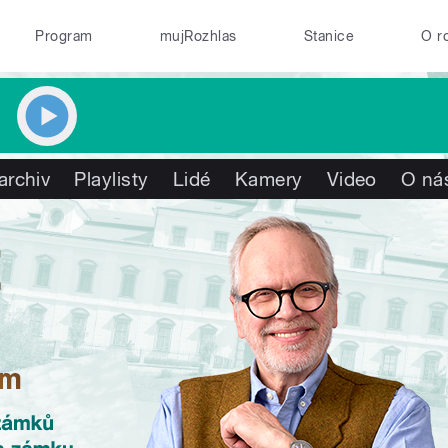
Program
mujRozhlas
Stanice
O r
archiv
Playlisty
Lidé
Kamery
Video
O ná