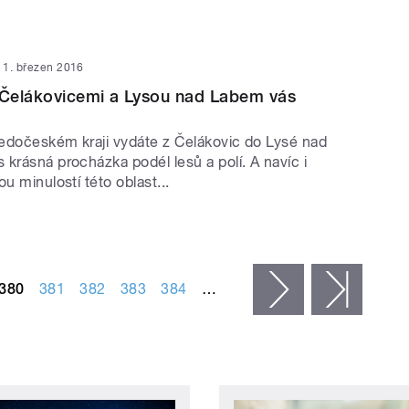
1. březen 2016
 Čelákovicemi a Lysou nad Labem vás
edočeském kraji vydáte z Čelákovic do Lysé nad
krásná procházka podél lesů a polí. A navíc i
ou minulostí této oblast...
380
381
382
383
384
…
následující ›
posled