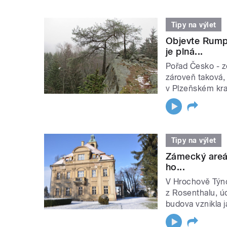
Tipy na výlet
Objevte Rump
je plná...
Pořad Česko - 
zároveň taková, 
v Plzeňském kraj
Tipy na výlet
Zámecký areá
ho...
V Hrochově Týnci
z Rosenthalu, 
budova vznikla j