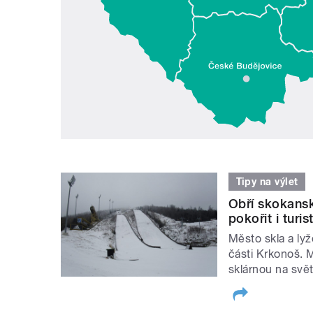
Tipy na výlet
Obří skokans
pokořit i turis
Město skla a ly
části Krkonoš. M
sklárnou na svět