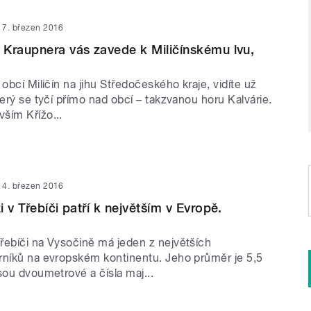
7. březen 2016
Kraupnera vás zavede k Miličínskému lvu,
 obcí Miličín na jihu Středočeského kraje, vidíte už
terý se tyčí přímo nad obcí – takzvanou horu Kalvárie.
ším Křížo...
4. březen 2016
 v Třebíči patří k největším v Evropě.
řebíči na Vysočině má jeden z největších
rníků na evropském kontinentu. Jeho průměr je 5,5
sou dvoumetrové a čísla maj...