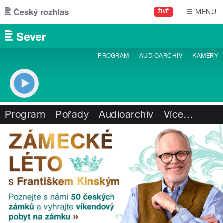
Přejít k hlavnímu obsahu
MENU
ŽIVĚ
PROGRAM
AUDIOARCHIV
KAMERY
Program
Pořady
Audioarchiv
Více
…