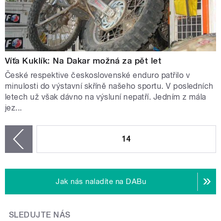
Víťa Kuklík: Na Dakar možná za pět let
České respektive československé enduro patřilo v
minulosti do výstavní skříně našeho sportu. V posledních
letech už však dávno na výsluní nepatří. Jedním z mála
jez...
STRÁNKY
14
zí
Jak nás naladíte na DABu
SLEDUJTE NÁS