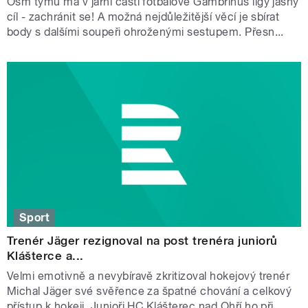
Osm týmu má v jarní části fotbalové Gambrinus ligy jasný
cíl - zachránit se! A možná nejdůležitější věcí je sbírat
body s dalšími soupeři ohroženými sestupem. Přesn...
Sport
Trenér Jäger rezignoval na post trenéra juniorů
Klášterce a...
Velmi emotivně a nevybíravě zkritizoval hokejový trenér
Michal Jäger své svěřence za špatné chování a celkový
přístup k hokeji. Junioři HC Klášterec nad Ohří ho při...