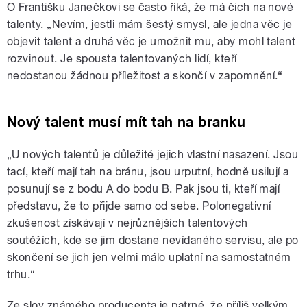
O Františku Janečkovi se často říká, že má čich na nové
talenty. „Nevím, jestli mám šestý smysl, ale jedna věc je
objevit talent a druhá věc je umožnit mu, aby mohl talent
rozvinout. Je spousta talentovaných lidí, kteří
nedostanou žádnou příležitost a skončí v zapomnění.“
Nový talent musí mít tah na branku
„U nových talentů je důležité jejich vlastní nasazení. Jsou
tací, kteří mají tah na bránu, jsou urputní, hodně usilují a
posunují se z bodu A do bodu B. Pak jsou ti, kteří mají
představu, že to přijde samo od sebe. Polonegativní
zkušenost získávají v nejrůznějších talentových
soutěžích, kde se jim dostane nevídaného servisu, ale po
skončení se jich jen velmi málo uplatní na samostatném
trhu.“
Ze slov známého producenta je patrné, že příliš velkým