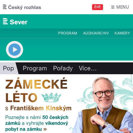
Přejít k hlavnímu obsahu
MENU
ŽIVĚ
PROGRAM
AUDIOARCHIV
KAMERY
Pop
Program
Pořady
Více
…