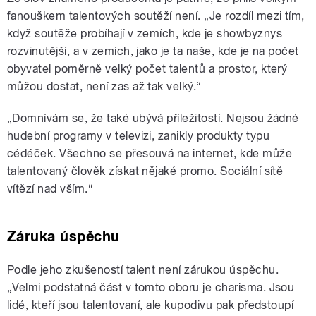
fanouškem talentových soutěží není. „Je rozdíl mezi tím,
když soutěže probíhají v zemích, kde je showbyznys
rozvinutější, a v zemích, jako je ta naše, kde je na počet
obyvatel poměrně velký počet talentů a prostor, který
můžou dostat, není zas až tak velký.“
„Domnívám se, že také ubývá příležitostí. Nejsou žádné
hudební programy v televizi, zanikly produkty typu
cédéček. Všechno se přesouvá na internet, kde může
talentovaný člověk získat nějaké promo. Sociální sítě
vítězí nad vším.“
Záruka úspěchu
Podle jeho zkušeností talent není zárukou úspěchu.
„Velmi podstatná část v tomto oboru je charisma. Jsou
lidé, kteří jsou talentovaní, ale kupodivu pak předstoupí