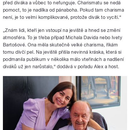
před diváka a vůbec to nefunguje. Charismatu se nedá
pomoct, to je nadílka od pánaboha. Pokud tam charisma
není, je to velmi komplikované, protože divák to vycítí.“
„Znám lidi, kteří jen vstoupí na jeviště a hned se změní
atmosféra. To je třeba případ Michala Davida nebo Ivety
Bartošové. Ona měla skutečně velké charisma, říkám
tomu dívčí pel. Na jeviště přišla nevinná kráska, která si
podmanila publikum v několika málo vteřinách a nadšení
diváků už jen narůstalo,“ dodává v pořadu Alex a host.