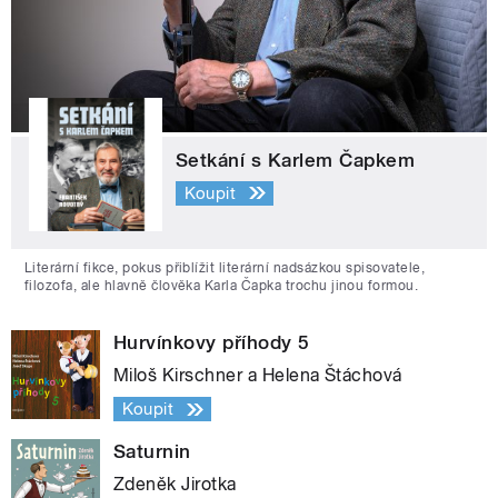
Setkání s Karlem Čapkem
Koupit
Literární fikce, pokus přiblížit literární nadsázkou spisovatele,
filozofa, ale hlavně člověka Karla Čapka trochu jinou formou.
Hurvínkovy příhody 5
Miloš Kirschner a Helena Štáchová
Koupit
Saturnin
Zdeněk Jirotka