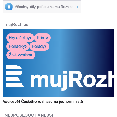
Všechny díly pořadu na mujRozhlas
mujRozhlas
Hry a četby
Krimi
Pohádky
Pořady
Živé vysílání
Audiosvět Českého rozhlasu na jednom místě
NEJPOSLOUCHANĚJŠÍ