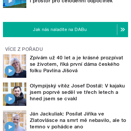
i prostor pro celodenní odpočinek
Jak nás naladíte na DABu
VÍCE Z POŘADU
Zpívám už 40 let a je krásné prozpívat
se životem, říká první dáma českého
folku Pavlína Jíšová
Olympijský vítěz Josef Dostál: V kajaku
jsem poprvé seděl ve třech letech a
hned jsem se cvakl
Ján Jackuliak: Posílat Jiříka ve
Zlatovlásce na smrt mě nebavilo, ale to
temno v pohádce ano